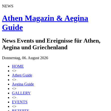
NEWS
Athen Magazin & Aegina
Guide
News Events und Ereignisse für Athen,
Aegina und Griechenland
Donnerstag, 06. August 2026
HOME
<>
Athen Guide
<>
Aegina Guide
<>
GALLERY
<>
EVENTS
<>
REZEPTE