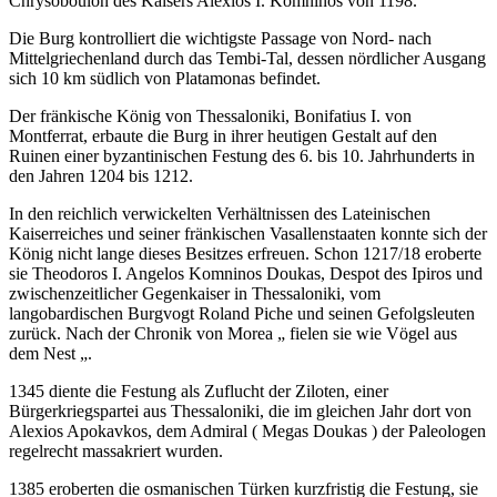
Chrysoboulon des Kaisers Alexios I. Komninos von 1198.
Die Burg kontrolliert die wichtigste Passage von Nord- nach
Mittelgriechenland durch das Tembi-Tal, dessen nördlicher Ausgang
sich 10 km südlich von Platamonas befindet.
Der fränkische König von Thessaloniki, Bonifatius I. von
Montferrat, erbaute die Burg in ihrer heutigen Gestalt auf den
Ruinen einer byzantinischen Festung des 6. bis 10. Jahrhunderts in
den Jahren 1204 bis 1212.
In den reichlich verwickelten Verhältnissen des Lateinischen
Kaiserreiches und seiner fränkischen Vasallenstaaten konnte sich der
König nicht lange dieses Besitzes erfreuen. Schon 1217/18 eroberte
sie Theodoros I. Angelos Komninos Doukas, Despot des Ipiros und
zwischenzeitlicher Gegenkaiser in Thessaloniki, vom
langobardischen Burgvogt Roland Piche und seinen Gefolgsleuten
zurück. Nach der Chronik von Morea „ fielen sie wie Vögel aus
dem Nest „.
1345 diente die Festung als Zuflucht der Ziloten, einer
Bürgerkriegspartei aus Thessaloniki, die im gleichen Jahr dort von
Alexios Apokavkos, dem Admiral ( Megas Doukas ) der Paleologen
regelrecht massakriert wurden.
1385 eroberten die osmanischen Türken kurzfristig die Festung, sie