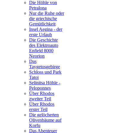
Die Höhle von
Petralona
Nur die Ruhe oder
die griechische
Gemütlichkeit
Insel Aegina - der
erste Urlaub
Die Geschichte
des Elektroauto
Enfield 8000
Neorion
Das
Taygetosgebirge
Schloss und Park
Tatoi
Selinitsa Höhle -
Peloponnes
Über Rhodos
zweiter Teil
Über Rhodos
erster Teil
Die gelöcherten
Olivenbäume auf
Korfu
Das Abenteuer