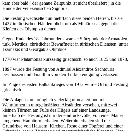
kam aber bald ( der genaue Zeitpunkt ist nicht überliefert ) in die
Hände der venezianischen Signoria.
Die Festung wechselte nun mehrfach diese beiden Herren, bis sie
1427 in türkischen Händen blieb, um als Militärbasis gegen die
Kleften des Olymp zu dienen.
Gegen Ende des 18. Jahrhunderts war sie Stützpunkt der Armatolen,
türk. Mertiloz, christlicher Bewaffneter in türkischen Diensten, unter
Tsarnakis und Georgakis Olimbios.
1770 war Platamonas kurzzeitig griechisch, so auch 1825 und 1878.
1897 wurde die Festung von Admiral Alexandros Sachtouris
beschossen und daraufhin von den Türken endgültig verlassen.
Im Zuge des ersten Balkankrieges von 1912 wurde Ort und Festung
griechisch.
Die Anlage ist ursprünglich vieleckig ummauert und mit
Wehrtürmen in unregelmäßigen Abständen versehen, mit zwei
kleinen Türmen am Fuße des Hügels auf einer Landzunge.
Innerhalb der Festung ist nur der eindrucksvolle, von einer Mauer
umgebene Hauptturm erhalten. Weiterhin erhalten sind die
Grundrisse von Häusern, Kirchen, Reste einer Töpferei und einer