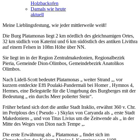
Holzbackofen
Damals wie heute
aktuell
Meine Lieblingsfestung, wie jeder mittlerweile weiß!
Die Burg Platamonas liegt 2 km nördlich des gleichnamigen Ortes,
32 km südlich von Katerini und 6 km südöstlich des antiken Livithra
auf einem Felsen in 108m Höhe über NN.
Sie liegt im in der Region Zentralmakedonien, Regionalbezirk
Pieria, Gemeinde Dion-Olimbos, Gemeindebezirk Anatolikos
Olimbos.
Nach Lidell-Scott bedeutet Platamonas „ weiter Strand „, vor
kurzem entdeckte Effi Poulaki-Pandermali bei Homer , Hymnos 4,
Hermes, eine Belegstelle für die Umgebung des Burgberges mit der
Bedeutung „ ein durchs Meer polierter Stein“.
Früher befand sich dort die antike Stadt Iraklio, erwähnt 360 v. Chr.
im Periplous des ( Pseudo - ) Skylax von Caryanda als „ erste Stadt
Makedoniens „ und von Titus Livius um die Zeitwende als „ in der
Mitte des Weges von Dion nach Tempe „.
Die erste Erwähnung als „ Platamonas „ findet sich im