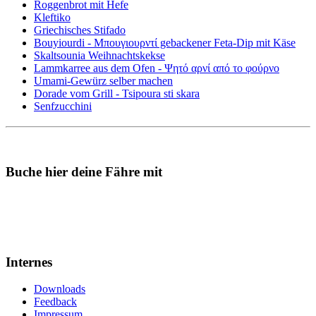
Roggenbrot mit Hefe
Kleftiko
Griechisches Stifado
Bouyiourdi - Μπουγιουρντί gebackener Feta-Dip mit Käse
Skaltsounia Weihnachtskekse
Lammkarree aus dem Ofen - Ψητό αρνί από το φούρνο
Umami-Gewürz selber machen
Dorade vom Grill - Tsipoura sti skara
Senfzucchini
Buche hier deine Fähre mit
Internes
Downloads
Feedback
Impressum