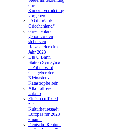
Steuerhinterziehung
durch
Kurzzeitvermietung
vorgehen
„Aktivurlaub in
Griechenland“
Griechenland
gehört zu den
sichersten
Reiseländern im
Jahr 2023
Die U-Bahn-
Station Syntagma
in Athen wird
Gastgeber der
Kleinasien-
Katastrophe sein
Alkoholfreier
Urlaub
Elefsina offiziell
zur
Kulturhauptstadt
Europas für 2023
ernannt
Deutsche Rentner