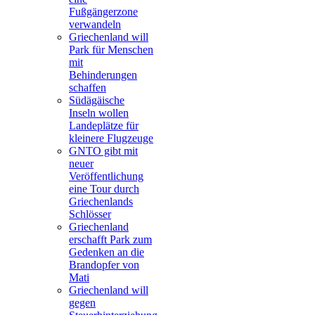
Fußgängerzone
verwandeln
Griechenland will
Park für Menschen
mit
Behinderungen
schaffen
Südägäische
Inseln wollen
Landeplätze für
kleinere Flugzeuge
GNTO gibt mit
neuer
Veröffentlichung
eine Tour durch
Griechenlands
Schlösser
Griechenland
erschafft Park zum
Gedenken an die
Brandopfer von
Mati
Griechenland will
gegen