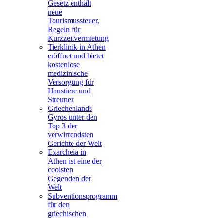
Gesetz enthält
neue
Tourismussteuer,
Regeln für
Kurzzeitvermietung
Tierklinik in Athen
eröffnet und bietet
kostenlose
medizinische
Versorgung für
Haustiere und
Streuner
Griechenlands
Gyros unter den
Top 3 der
verwirrendsten
Gerichte der Welt
Exarcheia in
Athen ist eine der
coolsten
Gegenden der
Welt
Subventionsprogramm
für den
griechischen