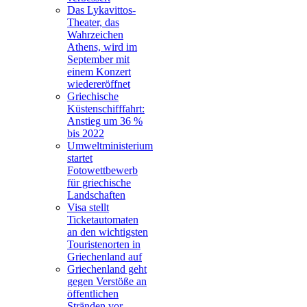
Das Lykavittos-
Theater, das
Wahrzeichen
Athens, wird im
September mit
einem Konzert
wiedereröffnet
Griechische
Küstenschifffahrt:
Anstieg um 36 %
bis 2022
Umweltministerium
startet
Fotowettbewerb
für griechische
Landschaften
Visa stellt
Ticketautomaten
an den wichtigsten
Touristenorten in
Griechenland auf
Griechenland geht
gegen Verstöße an
öffentlichen
Stränden vor,