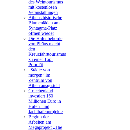
des Weintourismus
mit kostenlosen
Veranstaltungen
Athens historische
Blumenläden am
Syntagma-Platz
öffnen wieder
Die Hafenbehörde
von Piräus macht
den
Kreuzfahrttourismus
zu einer Top-
Priorität
„Städte von
morgen“ im
Zentrum von
Athen ausgestellt
Griechenland
investiert 160
Millionen Euro in
Hafen- und
Jachthafenprojekte
Beginn der
Arbeiten am
Megaprojekt „The