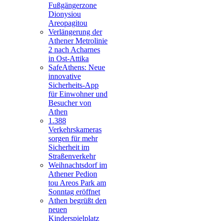
Fußgängerzone
Dionysiou
Areopagitou
Verlängerung der
Athener Metrolinie
2 nach Acharnes
in Ost-Attika
SafeAthens: Neue
innovative
Sicherheits-App
für Einwohner und
Besucher von
Athen
1.388
Verkehrskameras
sorgen für mehr
Sicherheit im
Straßenverkehr
Weihnachtsdorf im
Athener Pedion
tou Areos Park am
Sonntag eröffnet
Athen begrüßt den
neuen
Kinderspielplatz