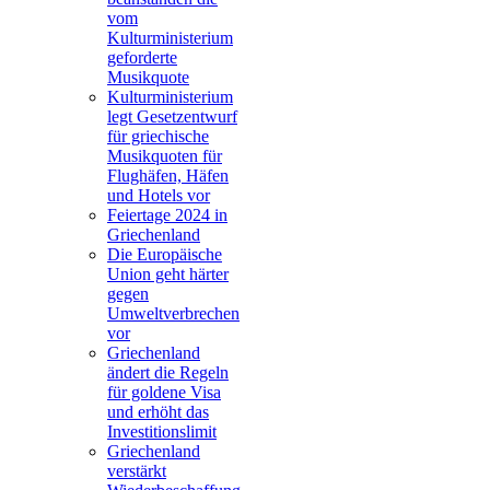
vom
Kulturministerium
geforderte
Musikquote
Kulturministerium
legt Gesetzentwurf
für griechische
Musikquoten für
Flughäfen, Häfen
und Hotels vor
Feiertage 2024 in
Griechenland
Die Europäische
Union geht härter
gegen
Umweltverbrechen
vor
Griechenland
ändert die Regeln
für goldene Visa
und erhöht das
Investitionslimit
Griechenland
verstärkt