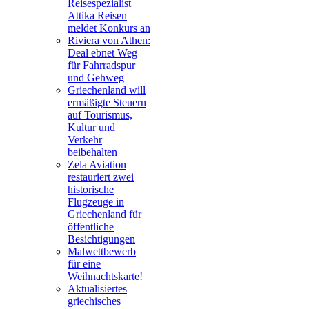
Reisespezialist
Attika Reisen
meldet Konkurs an
Riviera von Athen:
Deal ebnet Weg
für Fahrradspur
und Gehweg
Griechenland will
ermäßigte Steuern
auf Tourismus,
Kultur und
Verkehr
beibehalten
Zela Aviation
restauriert zwei
historische
Flugzeuge in
Griechenland für
öffentliche
Besichtigungen
Malwettbewerb
für eine
Weihnachtskarte!
Aktualisiertes
griechisches