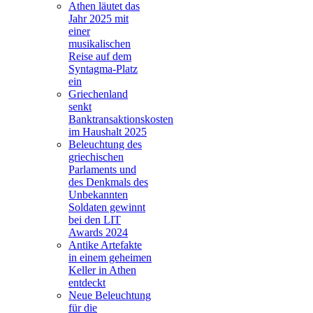
Athen läutet das
Jahr 2025 mit
einer
musikalischen
Reise auf dem
Syntagma-Platz
ein
Griechenland
senkt
Banktransaktionskosten
im Haushalt 2025
Beleuchtung des
griechischen
Parlaments und
des Denkmals des
Unbekannten
Soldaten gewinnt
bei den LIT
Awards 2024
Antike Artefakte
in einem geheimen
Keller in Athen
entdeckt
Neue Beleuchtung
für die