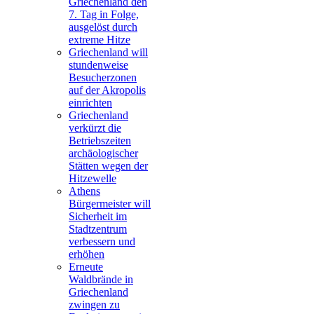
Griechenland den
7. Tag in Folge,
ausgelöst durch
extreme Hitze
Griechenland will
stundenweise
Besucherzonen
auf der Akropolis
einrichten
Griechenland
verkürzt die
Betriebszeiten
archäologischer
Stätten wegen der
Hitzewelle
Athens
Bürgermeister will
Sicherheit im
Stadtzentrum
verbessern und
erhöhen
Erneute
Waldbrände in
Griechenland
zwingen zu