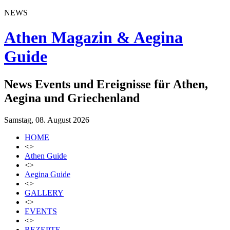
NEWS
Athen Magazin & Aegina
Guide
News Events und Ereignisse für Athen,
Aegina und Griechenland
Samstag, 08. August 2026
HOME
<>
Athen Guide
<>
Aegina Guide
<>
GALLERY
<>
EVENTS
<>
REZEPTE