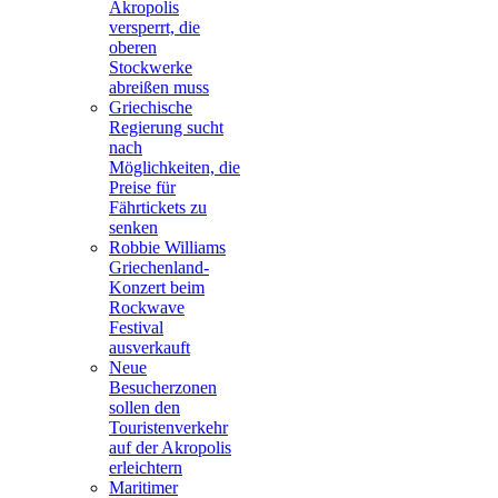
Akropolis
versperrt, die
oberen
Stockwerke
abreißen muss
Griechische
Regierung sucht
nach
Möglichkeiten, die
Preise für
Fährtickets zu
senken
Robbie Williams
Griechenland-
Konzert beim
Rockwave
Festival
ausverkauft
Neue
Besucherzonen
sollen den
Touristenverkehr
auf der Akropolis
erleichtern
Maritimer