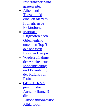
Inseltransport wird
ausgeweitet
Athen und
Thessaloniki
erhalten bis zum
Frühjahr neue
Elektrobusse
Mabrian:
Flugkosten nach
Griechenland
unter den Top 5
der höchsten
Preise in Europa
Wiederaufnahme
der Arbeiten zur
Modernisierung
und Erweiterung
des Hafens von
Piräus
GEK TERNA
gewinnt die
Ausschreibung für
die
Autobahnkonzession
Attiki Odos