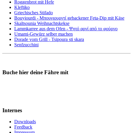
Roggenbrot mit Hefe
Kleftiko
Griechisches Stifado
Bouyiourdi - Μπουγιουρντί gebackener Feta-Dip mit Käse
Skaltsounia Weihnachtskekse
Lammkarree aus dem Ofen - Ψητό αρνί από το φούρνο
Umami-Gewürz selber machen
Dorade vom Grill - Tsipoura sti skara
Senfzucchini
Buche hier deine Fähre mit
Internes
Downloads
Feedback
Impressum