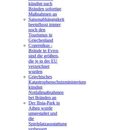
kündigt nach
Bränden sofortige
Maßnahmen an
Saisonabhängigkeit
beeinflusst immer
noch den
Tourismus in
Griechenland
Copernikus -
Brände in Evros
sind die größten,
die je in der EU
verzeichnet
wurden
Griechisches
Katastrophenschutzministerium
kündigt
Notfallmaßnahmen
bei Bränden an
Der Ilisia-Park in
Athen wurde
umgestaltet und
die
Spielplatzausstattung
verbessert