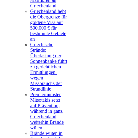
Marmoren an
Griechenland
Griechenland hebt
die Obergrenze für
goldene Visa auf
500.000 € für
bestimmte Gebiete
an
Griechische
Strände:
Überlastung der
Sonnenbänke führt
zu gerichtlichen
Ermittlungen
wegen
Missbrauchs der
Strandlinie
Premierminister
Mitsotakis setzt
auf Prävention,
während in ganz
Griechenland
weiterhin Brände
wüten
Brände wüten in