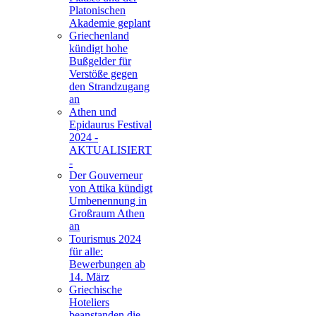
Platonischen
Akademie geplant
Griechenland
kündigt hohe
Bußgelder für
Verstöße gegen
den Strandzugang
an
Athen und
Epidaurus Festival
2024 -
AKTUALISIERT
-
Der Gouverneur
von Attika kündigt
Umbenennung in
Großraum Athen
an
Tourismus 2024
für alle:
Bewerbungen ab
14. März
Griechische
Hoteliers
beanstanden die