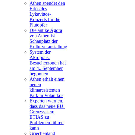
Athen spendet den
Erlös des
Lykavittos-
Konzerts für die
Flutopfer
Die antike Agora
von Athen ist
Schauplatz der
Kulturveranstaltung
System der
Akropolis-
Besucherzonen hat
am 4.. September
begonnen
Athen erhält einen
neuen
klimaresistenten
Park in Votanikos
Experten warnen,
dass das neue EU-
Grenzsystem
ETIAS zu
Problemen führen
kann
Griechenland