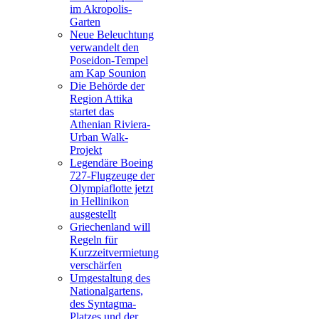
im Akropolis-
Garten
Neue Beleuchtung
verwandelt den
Poseidon-Tempel
am Kap Sounion
Die Behörde der
Region Attika
startet das
Athenian Riviera-
Urban Walk-
Projekt
Legendäre Boeing
727-Flugzeuge der
Olympiaflotte jetzt
in Hellinikon
ausgestellt
Griechenland will
Regeln für
Kurzzeitvermietung
verschärfen
Umgestaltung des
Nationalgartens,
des Syntagma-
Platzes und der