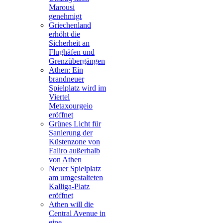
Marousi
genehmigt
Griechenland
erhöht die
Sicherheit an
Flughäfen und
Grenzübergängen
Athen: Ein
brandneuer
Spielplatz wird im
Viertel
Metaxourgeio
eröffnet
Grünes Licht für
Sanierung der
Küstenzone von
Faliro außerhalb
von Athen
Neuer Spielplatz
am umgestalteten
Kalliga-Platz
eröffnet
Athen will die
Central Avenue in
eine