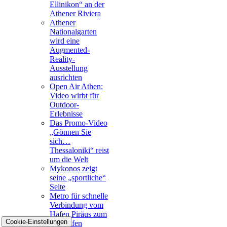
Ellinikon“ an der
Athener Riviera
Athener
Nationalgarten
wird eine
Augmented-
Reality-
Ausstellung
ausrichten
Open Air Athen:
Video wirbt für
Outdoor-
Erlebnisse
Das Promo-Video
„Gönnen Sie
sich…
Thessaloniki“ reist
um die Welt
Mykonos zeigt
seine „sportliche“
Seite
Metro für schnelle
Verbindung vom
Hafen Piräus zum
Cookie-Einstellungen
Flughafen