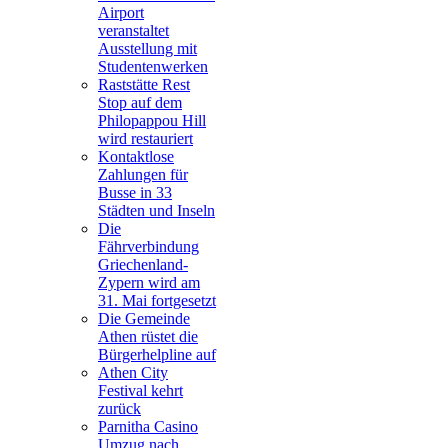
Airport
veranstaltet
Ausstellung mit
Studentenwerken
Raststätte Rest
Stop auf dem
Philopappou Hill
wird restauriert
Kontaktlose
Zahlungen für
Busse in 33
Städten und Inseln
Die
Fährverbindung
Griechenland-
Zypern wird am
31. Mai fortgesetzt
Die Gemeinde
Athen rüstet die
Bürgerhelpline auf
Athen City
Festival kehrt
zurück
Parnitha Casino
Umzug nach