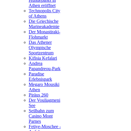
Hundeparks in
Athen eröffnet
Technopolis City
of Athens
Die Griechische
Marineakademie
Der Monastiraki-
Flohmarkt
Das Athener
Olympische
Sportzentrum
Kifisia Kefalari
Andrea
Papandreou-Park
Paradise
Erlebnispark
Megaro Mousiki
Athen
Piräus 260
Der Vouliagmeni
See
Seilbahn zum
Casino Mont
Parnes
Fetiye-Moschee -