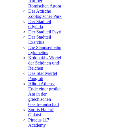
Auf der
Römischen Agora
Der Attische
Zoologischer Park
Der Stadtteil
Glyfada
Der Stadtteil Psyri
Der Stadtteil
Exarchia
Die Standseilbahn
Lykabettus
Kolonaki - Viertel
der Schönen und
Reichen
Das Stadtviertel
Pangrati
Hilton Athens:
Ende einer großen
Ära in der
griechischen
Gastfreundschaft
Sports Hall of
Galatsi
Piraeus 117
Academy