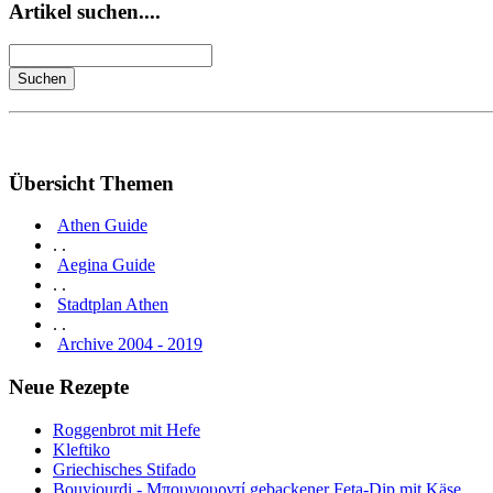
Artikel suchen....
Übersicht Themen
Athen Guide
. .
Aegina Guide
. .
Stadtplan Athen
. .
Archive 2004 - 2019
Neue Rezepte
Roggenbrot mit Hefe
Kleftiko
Griechisches Stifado
Bouyiourdi - Μπουγιουρντί gebackener Feta-Dip mit Käse