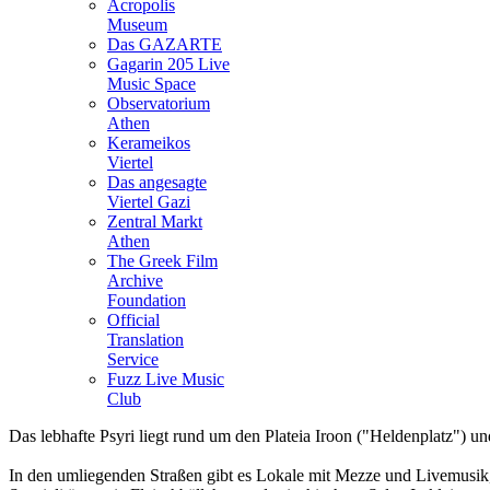
Acropolis
Museum
Das GAZARTE
Gagarin 205 Live
Music Space
Observatorium
Athen
Kerameikos
Viertel
Das angesagte
Viertel Gazi
Zentral Markt
Athen
The Greek Film
Archive
Foundation
Official
Translation
Service
Fuzz Live Music
Club
Das lebhafte Psyri liegt rund um den Plateia Iroon ("Heldenplatz") u
In den umliegenden Straßen gibt es Lokale mit
Mezze
und Livemusik, 