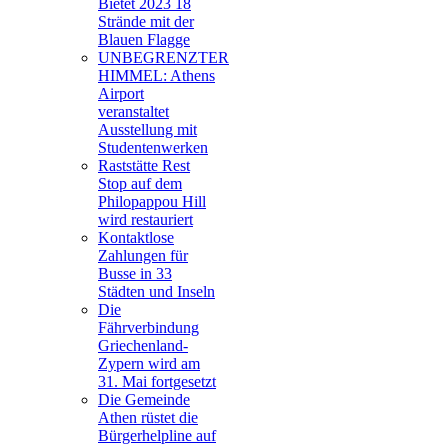
Bietet 2023 18
Strände mit der
Blauen Flagge
UNBEGRENZTER
HIMMEL: Athens
Airport
veranstaltet
Ausstellung mit
Studentenwerken
Raststätte Rest
Stop auf dem
Philopappou Hill
wird restauriert
Kontaktlose
Zahlungen für
Busse in 33
Städten und Inseln
Die
Fährverbindung
Griechenland-
Zypern wird am
31. Mai fortgesetzt
Die Gemeinde
Athen rüstet die
Bürgerhelpline auf