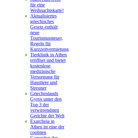
für eine
Weihnachtskarte!
Aktualisiertes
griechisches
Gesetz enthält
neue
Tourismussteuer,
Regeln für
Kurzzeitvermietung
Tierklinik in Athen
eröffnet und bietet
kostenlose
medizinische
Versorgung für
Haustiere und
Streuner
Griechenlands
Gyros unter den
Top 3 der
verwirrendsten
Gerichte der Welt
Exarcheia in
Athen ist eine der
coolsten
Gegenden der