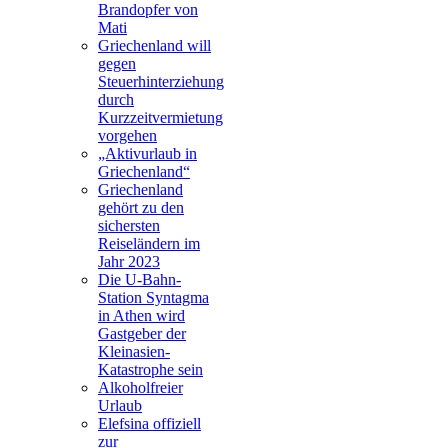
Brandopfer von
Mati
Griechenland will
gegen
Steuerhinterziehung
durch
Kurzzeitvermietung
vorgehen
„Aktivurlaub in
Griechenland“
Griechenland
gehört zu den
sichersten
Reiseländern im
Jahr 2023
Die U-Bahn-
Station Syntagma
in Athen wird
Gastgeber der
Kleinasien-
Katastrophe sein
Alkoholfreier
Urlaub
Elefsina offiziell
zur