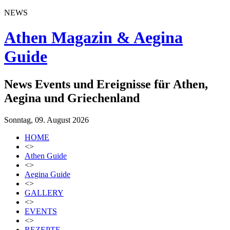
NEWS
Athen Magazin & Aegina
Guide
News Events und Ereignisse für Athen,
Aegina und Griechenland
Sonntag, 09. August 2026
HOME
<>
Athen Guide
<>
Aegina Guide
<>
GALLERY
<>
EVENTS
<>
REZEPTE