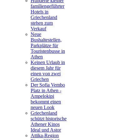
Hunderte kleiner
familiengeführter
Hotels in
Griechenland
stehen zum
Verkauf
Neue
Bushaltestellen,
Parkplätze für
Touristenbusse in
Athen
Keinen Urlaub in
diesem Jahr für
einen von zwei
Griechen
Der Sofia Vembo
Platz in Athen -
Ampelokipi
bekommt einen
neuen Look
Griechenland
schützt historische
Athener Kinos
Ideal und Astor
Attika-Region