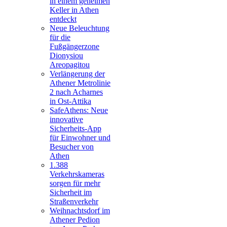
in einem geheimen
Keller in Athen
entdeckt
Neue Beleuchtung
für die
Fußgängerzone
Dionysiou
Areopagitou
Verlängerung der
Athener Metrolinie
2 nach Acharnes
in Ost-Attika
SafeAthens: Neue
innovative
Sicherheits-App
für Einwohner und
Besucher von
Athen
1.388
Verkehrskameras
sorgen für mehr
Sicherheit im
Straßenverkehr
Weihnachtsdorf im
Athener Pedion