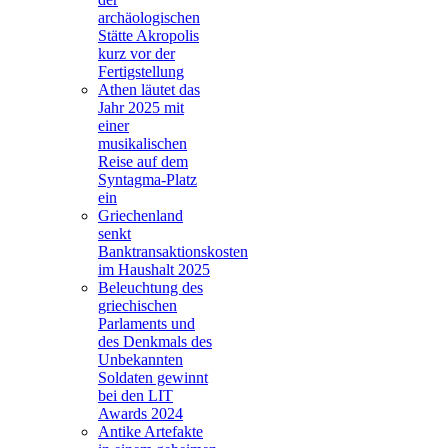
archäologischen
Stätte Akropolis
kurz vor der
Fertigstellung
Athen läutet das
Jahr 2025 mit
einer
musikalischen
Reise auf dem
Syntagma-Platz
ein
Griechenland
senkt
Banktransaktionskosten
im Haushalt 2025
Beleuchtung des
griechischen
Parlaments und
des Denkmals des
Unbekannten
Soldaten gewinnt
bei den LIT
Awards 2024
Antike Artefakte