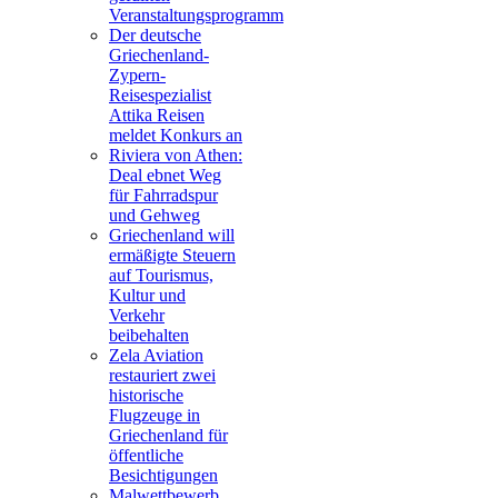
Veranstaltungsprogramm
Der deutsche
Griechenland-
Zypern-
Reisespezialist
Attika Reisen
meldet Konkurs an
Riviera von Athen:
Deal ebnet Weg
für Fahrradspur
und Gehweg
Griechenland will
ermäßigte Steuern
auf Tourismus,
Kultur und
Verkehr
beibehalten
Zela Aviation
restauriert zwei
historische
Flugzeuge in
Griechenland für
öffentliche
Besichtigungen
Malwettbewerb