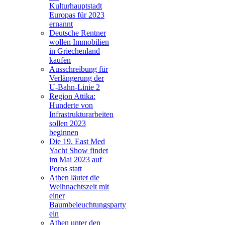
Kulturhauptstadt
Europas für 2023
ernannt
Deutsche Rentner
wollen Immobilien
in Griechenland
kaufen
Ausschreibung für
Verlängerung der
U-Bahn-Linie 2
Region Attika:
Hunderte von
Infrastrukturarbeiten
sollen 2023
beginnen
Die 19. East Med
Yacht Show findet
im Mai 2023 auf
Poros statt
Athen läutet die
Weihnachtszeit mit
einer
Baumbeleuchtungsparty
ein
Athen unter den