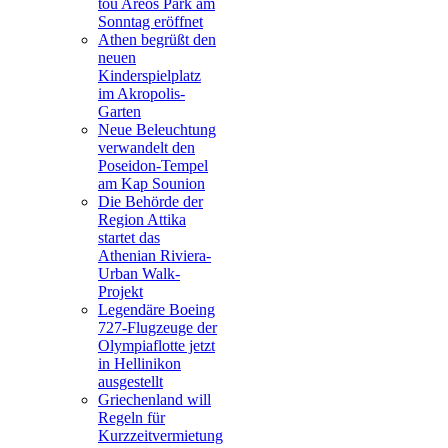
tou Areos Park am
Sonntag eröffnet
Athen begrüßt den
neuen
Kinderspielplatz
im Akropolis-
Garten
Neue Beleuchtung
verwandelt den
Poseidon-Tempel
am Kap Sounion
Die Behörde der
Region Attika
startet das
Athenian Riviera-
Urban Walk-
Projekt
Legendäre Boeing
727-Flugzeuge der
Olympiaflotte jetzt
in Hellinikon
ausgestellt
Griechenland will
Regeln für
Kurzzeitvermietung