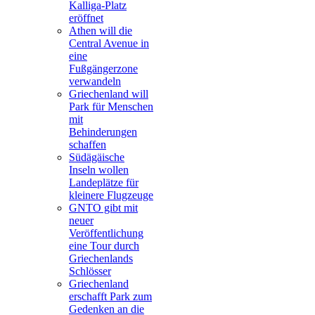
Kalliga-Platz
eröffnet
Athen will die
Central Avenue in
eine
Fußgängerzone
verwandeln
Griechenland will
Park für Menschen
mit
Behinderungen
schaffen
Südägäische
Inseln wollen
Landeplätze für
kleinere Flugzeuge
GNTO gibt mit
neuer
Veröffentlichung
eine Tour durch
Griechenlands
Schlösser
Griechenland
erschafft Park zum
Gedenken an die