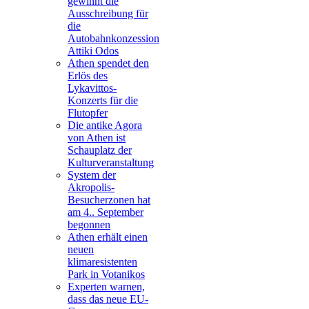
gewinnt die
Ausschreibung für
die
Autobahnkonzession
Attiki Odos
Athen spendet den
Erlös des
Lykavittos-
Konzerts für die
Flutopfer
Die antike Agora
von Athen ist
Schauplatz der
Kulturveranstaltung
System der
Akropolis-
Besucherzonen hat
am 4.. September
begonnen
Athen erhält einen
neuen
klimaresistenten
Park in Votanikos
Experten warnen,
dass das neue EU-