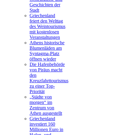
Geschichten der
Stadt
Griechenland
feiert den Welttag
des Weintourismus
mit kostenlosen
Veranstaltungen
Athens historische
Blumenläden am
Syntagma-Platz
öffnen wieder
Die Hafenbehörde
von Piräus macht
den
Kreuzfahrttourismus
zu einer Top-
Priorität
„Städte von
morgen“ im
Zentrum von
Athen ausgestellt
Griechenland
investiert 160
Millionen Euro in
Hafen- und