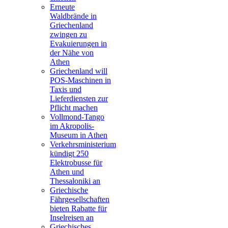
Erneute
Waldbrände in
Griechenland
zwingen zu
Evakuierungen in
der Nähe von
Athen
Griechenland will
POS-Maschinen in
Taxis und
Lieferdiensten zur
Pflicht machen
Vollmond-Tango
im Akropolis-
Museum in Athen
Verkehrsministerium
kündigt 250
Elektrobusse für
Athen und
Thessaloniki an
Griechische
Fährgesellschaften
bieten Rabatte für
Inselreisen an
Griechisches