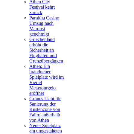
Athen City
Festival kehrt
zurück
Parnitha Casino
Umzug nach
Marousi
genehmigt
Griechenland
erhöht die
Sicherheit an
Flughäfen und
Grenzübergängen
Athen: Ein
brandneuer
Spielplatz wird im
Viertel
Metaxourgeio
eröffnet
Grünes Licht für
Sanierung der
Küstenzone von
Faliro außerhalb
von Athen
Neuer Spielplatz
am umgestalteten