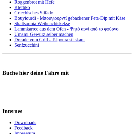
Roggenbrot mit Hefe
Kleftiko
Griechisches Stifado
Bouyiourdi - Μπουγιουρντί gebackener Feta-Dip mit Käse
Skaltsounia Weihnachtskekse
Lammkarree aus dem Ofen - Ψητό αρνί από το φούρνο
Umami-Gewürz selber machen
Dorade vom Grill - Tsipoura sti skara
Senfzucchini
Buche hier deine Fähre mit
Internes
Downloads
Feedback
Impressum