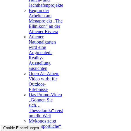
Jachthafenprojekte
Beginn der
Arbeiten am
Megaprojekt „The
Ellinikon“ an der
Athener Riviera
Athener
Nationalgarten
wird eine
Augmented-
Reality-
Ausstellung
ausrichten
Open Air Athen:
Video wirbt für
Outdoor-
Erlebnisse
Das Promo-Video
„Gönnen Sie
sich…
Thessaloniki“ reist
um die Welt
Mykonos zeigt
seine „sportliche“
Cookie-Einstellungen