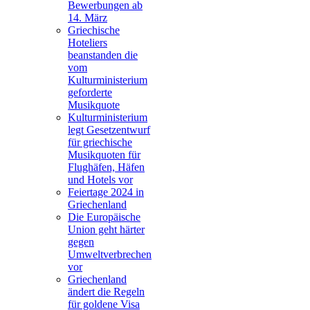
Bewerbungen ab
14. März
Griechische
Hoteliers
beanstanden die
vom
Kulturministerium
geforderte
Musikquote
Kulturministerium
legt Gesetzentwurf
für griechische
Musikquoten für
Flughäfen, Häfen
und Hotels vor
Feiertage 2024 in
Griechenland
Die Europäische
Union geht härter
gegen
Umweltverbrechen
vor
Griechenland
ändert die Regeln
für goldene Visa