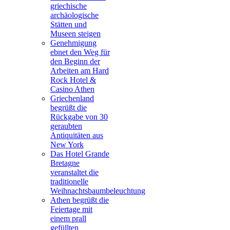
griechische
archäologische
Stätten und
Museen steigen
Genehmigung
ebnet den Weg für
den Beginn der
Arbeiten am Hard
Rock Hotel &
Casino Athen
Griechenland
begrüßt die
Rückgabe von 30
geraubten
Antiquitäten aus
New York
Das Hotel Grande
Bretagne
veranstaltet die
traditionelle
Weihnachtsbaumbeleuchtung
Athen begrüßt die
Feiertage mit
einem prall
gefüllten