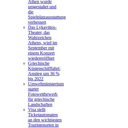
Athen wurde
umgestaltet und
die
Spielplatzausstattung
verbessert
Das Lykavittos-
Theater, das
Wahrzeichen
Athens, wird im
September mit
einem Konzert
wiedereröffnet
Griechische
Küstenschifffahrt:
Anstieg um 36 %
bis 2022
Umweltministerium
startet
Fotowettbewerb
für griechische
Landschaften
Visa stellt
Ticketautomaten
an den wichtigsten
Touristenorten in