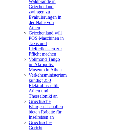
Waldbrände in
Griechenland
zwingen zu
Evakuierungen in
der Nähe von
Athen
Griechenland will
POS-Maschinen in
Taxis und
Lieferdiensten zur
Pflicht machen
Vollmond-Tango
im Akropolis-
Museum in Athen
Verkehrsministerium
kündigt 250
Elektrobusse für
Athen und
Thessaloniki an
Griechische
Fährgesellschaften
bieten Rabatte für
Inselreisen an
Griechisches
Gericht