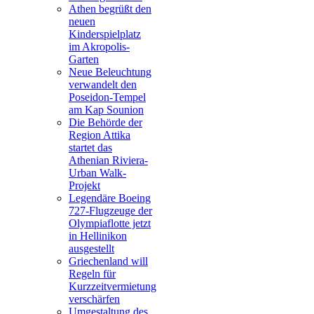
Athen begrüßt den
neuen
Kinderspielplatz
im Akropolis-
Garten
Neue Beleuchtung
verwandelt den
Poseidon-Tempel
am Kap Sounion
Die Behörde der
Region Attika
startet das
Athenian Riviera-
Urban Walk-
Projekt
Legendäre Boeing
727-Flugzeuge der
Olympiaflotte jetzt
in Hellinikon
ausgestellt
Griechenland will
Regeln für
Kurzzeitvermietung
verschärfen
Umgestaltung des