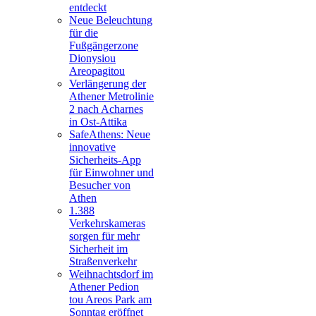
entdeckt
Neue Beleuchtung
für die
Fußgängerzone
Dionysiou
Areopagitou
Verlängerung der
Athener Metrolinie
2 nach Acharnes
in Ost-Attika
SafeAthens: Neue
innovative
Sicherheits-App
für Einwohner und
Besucher von
Athen
1.388
Verkehrskameras
sorgen für mehr
Sicherheit im
Straßenverkehr
Weihnachtsdorf im
Athener Pedion
tou Areos Park am
Sonntag eröffnet