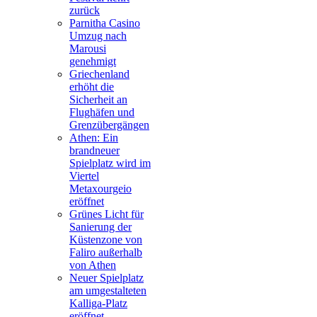
zurück
Parnitha Casino
Umzug nach
Marousi
genehmigt
Griechenland
erhöht die
Sicherheit an
Flughäfen und
Grenzübergängen
Athen: Ein
brandneuer
Spielplatz wird im
Viertel
Metaxourgeio
eröffnet
Grünes Licht für
Sanierung der
Küstenzone von
Faliro außerhalb
von Athen
Neuer Spielplatz
am umgestalteten
Kalliga-Platz
eröffnet