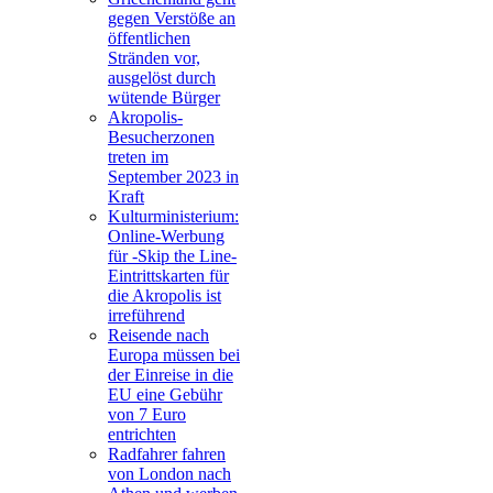
gegen Verstöße an
öffentlichen
Stränden vor,
ausgelöst durch
wütende Bürger
Akropolis-
Besucherzonen
treten im
September 2023 in
Kraft
Kulturministerium:
Online-Werbung
für -Skip the Line-
Eintrittskarten für
die Akropolis ist
irreführend
Reisende nach
Europa müssen bei
der Einreise in die
EU eine Gebühr
von 7 Euro
entrichten
Radfahrer fahren
von London nach