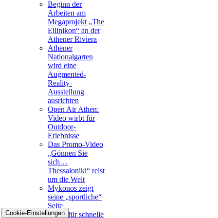
Beginn der
Arbeiten am
Megaprojekt „The
Ellinikon“ an der
Athener Riviera
Athener
Nationalgarten
wird eine
Augmented-
Reality-
Ausstellung
ausrichten
Open Air Athen:
Video wirbt für
Outdoor-
Erlebnisse
Das Promo-Video
„Gönnen Sie
sich…
Thessaloniki“ reist
um die Welt
Mykonos zeigt
seine „sportliche“
Seite
Cookie-Einstellungen
Metro für schnelle