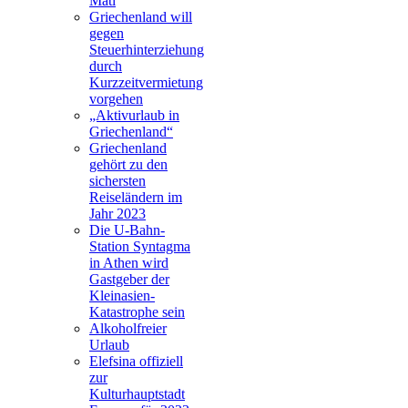
Mati
Griechenland will
gegen
Steuerhinterziehung
durch
Kurzzeitvermietung
vorgehen
„Aktivurlaub in
Griechenland“
Griechenland
gehört zu den
sichersten
Reiseländern im
Jahr 2023
Die U-Bahn-
Station Syntagma
in Athen wird
Gastgeber der
Kleinasien-
Katastrophe sein
Alkoholfreier
Urlaub
Elefsina offiziell
zur
Kulturhauptstadt