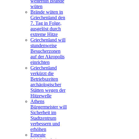
weiterhin Brände
wüten
Brände wüten in
Griechenland den
7. Tag in Folge,
ausgelöst durch
extreme Hitze
Griechenland will
stundenweise
Besucherzonen
auf der Akropolis
einrichten
Griechenland
verkürzt die
Betriebszeiten
archäologischer
Stätten wegen der
Hitzewelle
Athens
Bürgermeister will
Sicherheit im
Stadtzentrum
verbessern und
erhöhen
Erneute