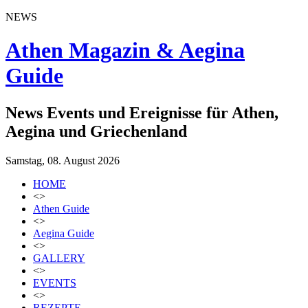
NEWS
Athen Magazin & Aegina
Guide
News Events und Ereignisse für Athen,
Aegina und Griechenland
Samstag, 08. August 2026
HOME
<>
Athen Guide
<>
Aegina Guide
<>
GALLERY
<>
EVENTS
<>
REZEPTE