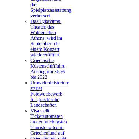
die
Spielplatzausstattung
verbessert
Das Lykavittos-
Theater, das
Wahrzeichen
Athens, wird im
September mit
einem Konzert
wiedereröffnet
Griechische
Küstenschifffahrt:
Anstieg um 36 %
bis 2022
Umweltministerium
startet
Fotowettbewerb
für griechische
Landschaften
Visa stellt
Ticketautomaten
an den wichtigsten
Touristenorten in
Griechenland auf
Griechenland geht