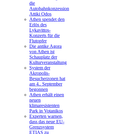
die
Autobahnkonzession
Attiki Odos
Athen spendet den
Erlös des
Lykavittos-
Konzerts für die
Flutopfer
Die antike Agora
von Athen ist
Schauplatz der
Kulturveranstaltung
System der
Akropolis-
Besucherzonen hat
am 4.. September
begonnen
Athen erhält einen
neuen
klimaresistenten
Park in Votanikos
Experten warnen,
dass das neue EU-
Grenzsystem
ETIAS zu