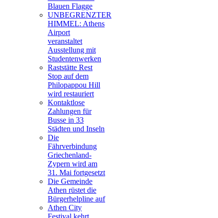
Blauen Flagge
UNBEGRENZTER
HIMMEL: Athens
Airport
veranstaltet
Ausstellung mit
Studentenwerken
Raststätte Rest
Stop auf dem
Philopappou Hill
wird restauriert
Kontaktlose
Zahlungen für
Busse in 33
Städten und Inseln
Die
Fährverbindung
Griechenland-
Zypern wird am
31. Mai fortgesetzt
Die Gemeinde
Athen rüstet die
Bürgerhelpline auf
Athen City
Festival kehrt