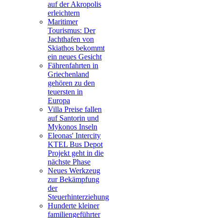
auf der Akropolis
erleichtern
Maritimer
Tourismus: Der
Jachthafen von
Skiathos bekommt
ein neues Gesicht
Fährenfahrten in
Griechenland
gehören zu den
teuersten in
Europa
Villa Preise fallen
auf Santorin und
Mykonos Inseln
Eleonas' Intercity
KTEL Bus Depot
Projekt geht in die
nächste Phase
Neues Werkzeug
zur Bekämpfung
der
Steuerhinterziehung
Hunderte kleiner
familiengeführter