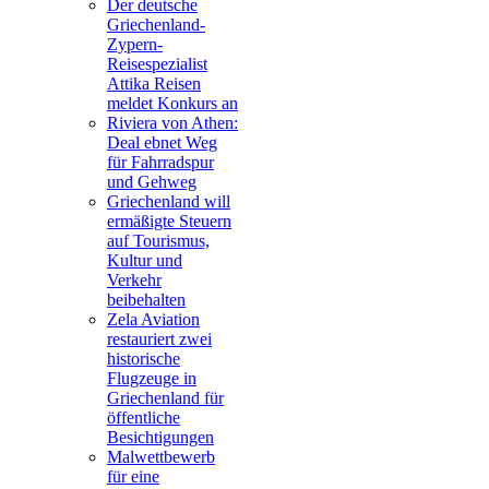
Der deutsche
Griechenland-
Zypern-
Reisespezialist
Attika Reisen
meldet Konkurs an
Riviera von Athen:
Deal ebnet Weg
für Fahrradspur
und Gehweg
Griechenland will
ermäßigte Steuern
auf Tourismus,
Kultur und
Verkehr
beibehalten
Zela Aviation
restauriert zwei
historische
Flugzeuge in
Griechenland für
öffentliche
Besichtigungen
Malwettbewerb
für eine