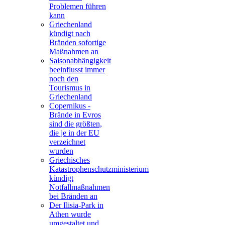
Problemen führen
kann
Griechenland
kündigt nach
Bränden sofortige
Maßnahmen an
Saisonabhängigkeit
beeinflusst immer
noch den
Tourismus in
Griechenland
Copernikus -
Brände in Evros
sind die größten,
die je in der EU
verzeichnet
wurden
Griechisches
Katastrophenschutzministerium
kündigt
Notfallmaßnahmen
bei Bränden an
Der Ilisia-Park in
Athen wurde
umgestaltet und