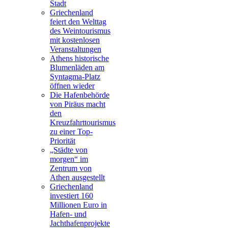
Stadt
Griechenland
feiert den Welttag
des Weintourismus
mit kostenlosen
Veranstaltungen
Athens historische
Blumenläden am
Syntagma-Platz
öffnen wieder
Die Hafenbehörde
von Piräus macht
den
Kreuzfahrttourismus
zu einer Top-
Priorität
„Städte von
morgen“ im
Zentrum von
Athen ausgestellt
Griechenland
investiert 160
Millionen Euro in
Hafen- und
Jachthafenprojekte