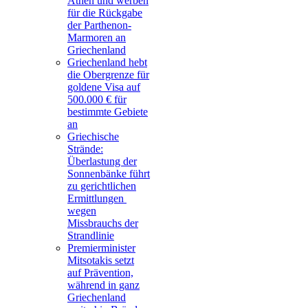
Athen und werben
für die Rückgabe
der Parthenon-
Marmoren an
Griechenland
Griechenland hebt
die Obergrenze für
goldene Visa auf
500.000 € für
bestimmte Gebiete
an
Griechische
Strände:
Überlastung der
Sonnenbänke führt
zu gerichtlichen
Ermittlungen
wegen
Missbrauchs der
Strandlinie
Premierminister
Mitsotakis setzt
auf Prävention,
während in ganz
Griechenland