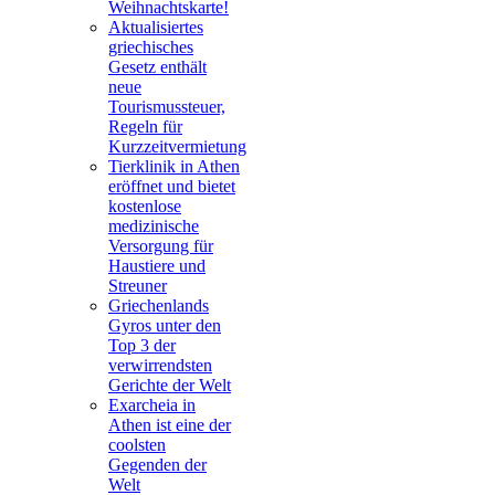
Weihnachtskarte!
Aktualisiertes
griechisches
Gesetz enthält
neue
Tourismussteuer,
Regeln für
Kurzzeitvermietung
Tierklinik in Athen
eröffnet und bietet
kostenlose
medizinische
Versorgung für
Haustiere und
Streuner
Griechenlands
Gyros unter den
Top 3 der
verwirrendsten
Gerichte der Welt
Exarcheia in
Athen ist eine der
coolsten
Gegenden der
Welt