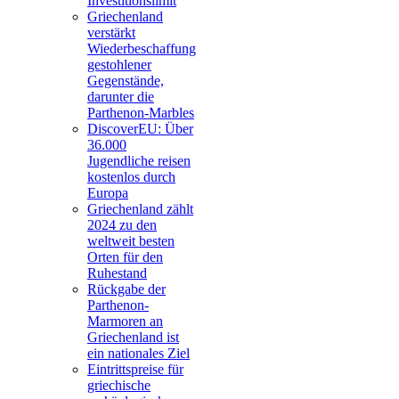
Investitionslimit
Griechenland
verstärkt
Wiederbeschaffung
gestohlener
Gegenstände,
darunter die
Parthenon-Marbles
DiscoverEU: Über
36.000
Jugendliche reisen
kostenlos durch
Europa
Griechenland zählt
2024 zu den
weltweit besten
Orten für den
Ruhestand
Rückgabe der
Parthenon-
Marmoren an
Griechenland ist
ein nationales Ziel
Eintrittspreise für
griechische