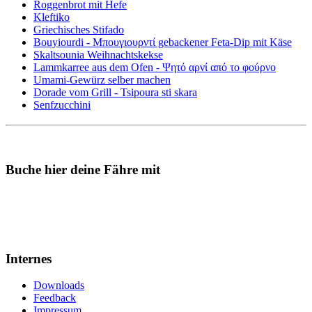
Roggenbrot mit Hefe
Kleftiko
Griechisches Stifado
Bouyiourdi - Μπουγιουρντί gebackener Feta-Dip mit Käse
Skaltsounia Weihnachtskekse
Lammkarree aus dem Ofen - Ψητό αρνί από το φούρνο
Umami-Gewürz selber machen
Dorade vom Grill - Tsipoura sti skara
Senfzucchini
Buche hier deine Fähre mit
Internes
Downloads
Feedback
Impressum