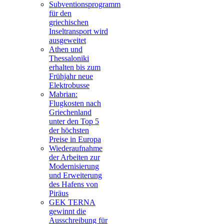
Subventionsprogramm
für den
griechischen
Inseltransport wird
ausgeweitet
Athen und
Thessaloniki
erhalten bis zum
Frühjahr neue
Elektrobusse
Mabrian:
Flugkosten nach
Griechenland
unter den Top 5
der höchsten
Preise in Europa
Wiederaufnahme
der Arbeiten zur
Modernisierung
und Erweiterung
des Hafens von
Piräus
GEK TERNA
gewinnt die
Ausschreibung für