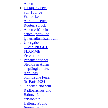
Athen
L'Étape Greece
von Tour de
France kehrt im
April mit neuen
Routen zurück
Athen erhält ein
neues Sport- und
Unterhaltungszentrum
Übergabe
OLYMPISCHE
FLAMME
Zeremonie
Panathenäisches
Stadion in Athen
empfängt am 26.
April das
olympische Feuer
für Paris 2024
Griechenland will
Radtourismus und
Bahnradfahren
entwickeln
Hellenic Public
Properties kündigt