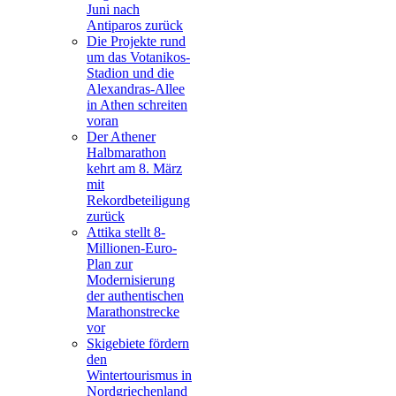
Juni nach
Antiparos zurück
Die Projekte rund
um das Votanikos-
Stadion und die
Alexandras-Allee
in Athen schreiten
voran
Der Athener
Halbmarathon
kehrt am 8. März
mit
Rekordbeteiligung
zurück
Attika stellt 8-
Millionen-Euro-
Plan zur
Modernisierung
der authentischen
Marathonstrecke
vor
Skigebiete fördern
den
Wintertourismus in
Nordgriechenland