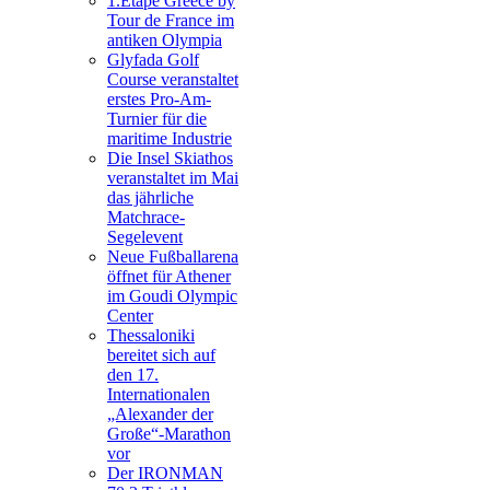
1.Etape Greece by
Tour de France im
antiken Olympia
Glyfada Golf
Course veranstaltet
erstes Pro-Am-
Turnier für die
maritime Industrie
Die Insel Skiathos
veranstaltet im Mai
das jährliche
Matchrace-
Segelevent
Neue Fußballarena
öffnet für Athener
im Goudi Olympic
Center
Thessaloniki
bereitet sich auf
den 17.
Internationalen
„Alexander der
Große“-Marathon
vor
Der IRONMAN