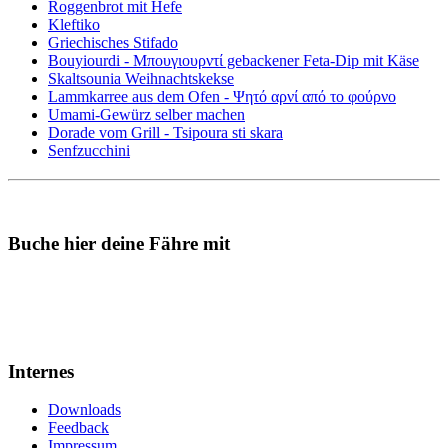
Roggenbrot mit Hefe
Kleftiko
Griechisches Stifado
Bouyiourdi - Μπουγιουρντί gebackener Feta-Dip mit Käse
Skaltsounia Weihnachtskekse
Lammkarree aus dem Ofen - Ψητό αρνί από το φούρνο
Umami-Gewürz selber machen
Dorade vom Grill - Tsipoura sti skara
Senfzucchini
Buche hier deine Fähre mit
Internes
Downloads
Feedback
Impressum