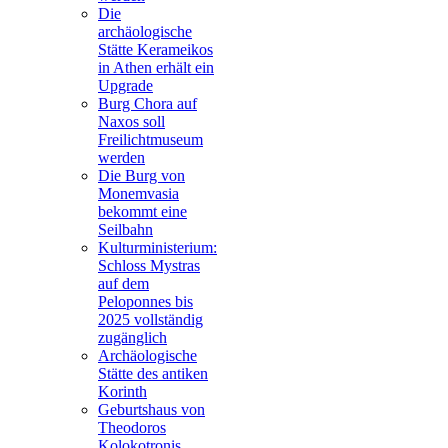
Die
archäologische
Stätte Kerameikos
in Athen erhält ein
Upgrade
Burg Chora auf
Naxos soll
Freilichtmuseum
werden
Die Burg von
Monemvasia
bekommt eine
Seilbahn
Kulturministerium:
Schloss Mystras
auf dem
Peloponnes bis
2025 vollständig
zugänglich
Archäologische
Stätte des antiken
Korinth
Geburtshaus von
Theodoros
Kolokotronis