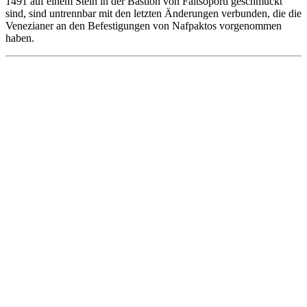
1491 auf einem Stein in der Bastion von Faltsoporti geschmückt
sind, sind untrennbar mit den letzten Änderungen verbunden, die die
Venezianer an den Befestigungen von Nafpaktos vorgenommen
haben.