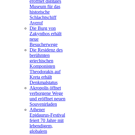
eröffnet digitales
Museum für das
historische
Schlachtschiff
Averof
Die Burg von
Zakynthos erhält
neue
Besucherwege
Die Residenz des
berühmten
griechischen
Komponisten
Theodorakis auf
Kreta erhält
Denkmalstatus
Akropolis öffnet
verborgene Wege
und eröffnet neuen
Souvenirladen
Athener
Epidaurus-Festival
feiert 70 Jahre mit
lebendigem,
globalem