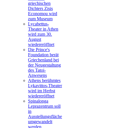
griechischen
Dichters Zisis
Economou wird
zum Museum
Lycabettus-
Theater in Athen
wird zum 30.
August
wiedereröffnet
Die Prince's
Foundation berät
Griechenland bei
der Neugestaltung
des Tatoi-
Anwesens
Athens berühmtes
Lykavittos-Theater
wird im Herbst
wiedereröffnet
Spinalonga
Leprazentrum soll
in
Ausstellungsfläche
umgewandelt
werden