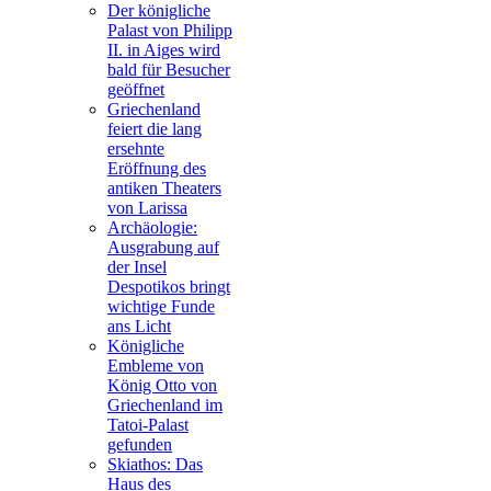
Der königliche
Palast von Philipp
II. in Aiges wird
bald für Besucher
geöffnet
Griechenland
feiert die lang
ersehnte
Eröffnung des
antiken Theaters
von Larissa
Archäologie:
Ausgrabung auf
der Insel
Despotikos bringt
wichtige Funde
ans Licht
Königliche
Embleme von
König Otto von
Griechenland im
Tatoi-Palast
gefunden
Skiathos: Das
Haus des