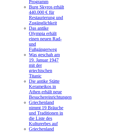
Programm
Burg Skyros erhält
440.000 € für
Restaurierung und
Zugänglichkeit
Das antike
Olympia erhält
einen neuen Rad-
und
Fußgängerweg
Was geschah am
19. Januar 1947
mit der
griechischen
Titanic
Die antike Stätte
Kerameikos in
Athen erhält neue
Besuchereinrichtungen
Griechenland
nimmt 19 Bräuche
und Traditionen in
die Liste des
Kulturerbes auf
Griechenland