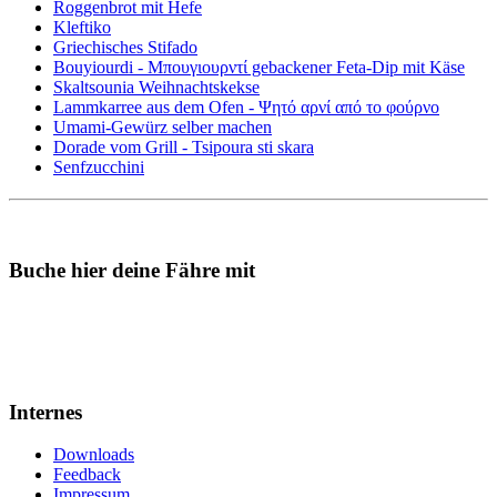
Roggenbrot mit Hefe
Kleftiko
Griechisches Stifado
Bouyiourdi - Μπουγιουρντί gebackener Feta-Dip mit Käse
Skaltsounia Weihnachtskekse
Lammkarree aus dem Ofen - Ψητό αρνί από το φούρνο
Umami-Gewürz selber machen
Dorade vom Grill - Tsipoura sti skara
Senfzucchini
Buche hier deine Fähre mit
Internes
Downloads
Feedback
Impressum