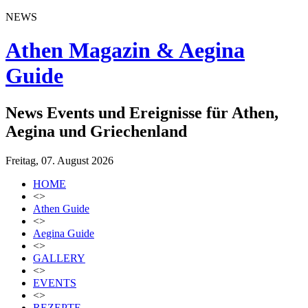
NEWS
Athen Magazin & Aegina
Guide
News Events und Ereignisse für Athen,
Aegina und Griechenland
Freitag, 07. August 2026
HOME
<>
Athen Guide
<>
Aegina Guide
<>
GALLERY
<>
EVENTS
<>
REZEPTE