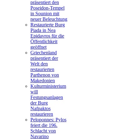
präsentiert den
Poseidon-Tempel
in Sounion mit
neuer Beleuchtung
Restaurierte Burg
Piada in Nea
Epidavros für die
Öffentlichkeit
geöffnet
Griechenland
präsentiert der
Welt den
restaurierten
Parthenon von
Makedonien
Kulturministerium
will
Festungsanlagen
der Burg
Nafpaktos
restaurieren
Peloponnes: Pylos
feiert die 196.
Schlacht von
Navarino