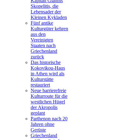
Kapitän Giannis
Skopelitis, die
Lebensader der
Kleinen Kykladen
Fünf antike
Kulturgüter kehren
aus den
Vereinigten
Staaten nach
Griechenland
zurück
Das historische
Kokovikou-Haus
in Athen wird als
Kulturstätte
restauriert
Neue barrierefreie
Kulturroute für die
westlichen Hügel
der Akropolis
geplant
Parthenon nach 20
Jahren ohne
Gerüste
Griechenland