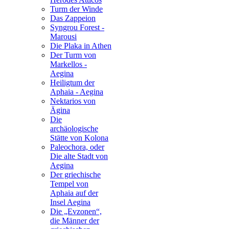
Turm der Winde
Das Zappeion
Syngrou Forest -
Marousi
Die Plaka in Athen
Der Turm von
Markellos -
Aegina
Heiligtum der
Aphaia - Aegina
Nektarios von
Ägina
Die
archäologische
Stätte von Kolona
Paleochora, oder
Die alte Stadt von
Aegina
Der griechische
Tempel von
Aphaia auf der
Insel Aegina
Die „Evzonen“,
die Männer der