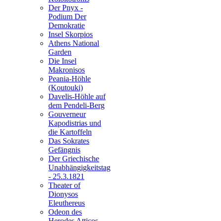
Der Pnyx -
Podium Der
Demokratie
Insel Skorpios
Athens National
Garden
Die Insel
Makronisos
Peania-Höhle
(Koutouki)
Davelis-Höhle auf
dem Pendeli-Berg
Gouverneur
Kapodistrias und
die Kartoffeln
Das Sokrates
Gefängnis
Der Griechische
Unabhängigkeitstag
- 25.3.1821
Theater of
Dionysos
Eleuthereus
Odeon des
Herodes Atticos