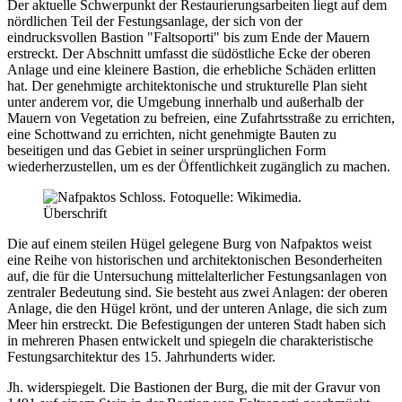
Der aktuelle Schwerpunkt der Restaurierungsarbeiten liegt auf dem
nördlichen Teil der Festungsanlage, der sich von der
eindrucksvollen Bastion "Faltsoporti" bis zum Ende der Mauern
erstreckt. Der Abschnitt umfasst die südöstliche Ecke der oberen
Anlage und eine kleinere Bastion, die erhebliche Schäden erlitten
hat. Der genehmigte architektonische und strukturelle Plan sieht
unter anderem vor, die Umgebung innerhalb und außerhalb der
Mauern von Vegetation zu befreien, eine Zufahrtsstraße zu errichten,
eine Schottwand zu errichten, nicht genehmigte Bauten zu
beseitigen und das Gebiet in seiner ursprünglichen Form
wiederherzustellen, um es der Öffentlichkeit zugänglich zu machen.
Überschrift
Die auf einem steilen Hügel gelegene Burg von Nafpaktos weist
eine Reihe von historischen und architektonischen Besonderheiten
auf, die für die Untersuchung mittelalterlicher Festungsanlagen von
zentraler Bedeutung sind. Sie besteht aus zwei Anlagen: der oberen
Anlage, die den Hügel krönt, und der unteren Anlage, die sich zum
Meer hin erstreckt. Die Befestigungen der unteren Stadt haben sich
in mehreren Phasen entwickelt und spiegeln die charakteristische
Festungsarchitektur des 15. Jahrhunderts wider.
Jh. widerspiegelt. Die Bastionen der Burg, die mit der Gravur von