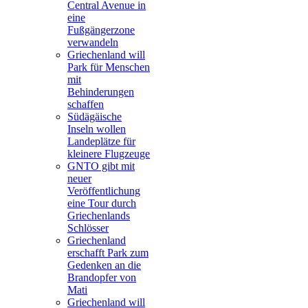
Central Avenue in
eine
Fußgängerzone
verwandeln
Griechenland will
Park für Menschen
mit
Behinderungen
schaffen
Südägäische
Inseln wollen
Landeplätze für
kleinere Flugzeuge
GNTO gibt mit
neuer
Veröffentlichung
eine Tour durch
Griechenlands
Schlösser
Griechenland
erschafft Park zum
Gedenken an die
Brandopfer von
Mati
Griechenland will