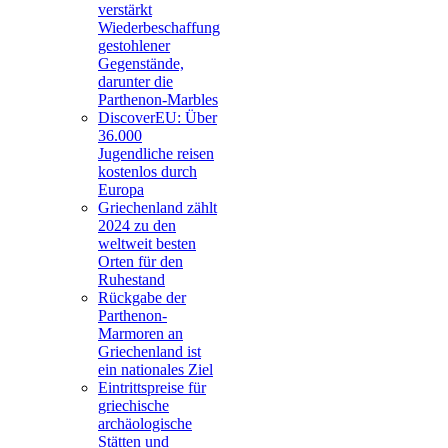
verstärkt
Wiederbeschaffung
gestohlener
Gegenstände,
darunter die
Parthenon-Marbles
DiscoverEU: Über
36.000
Jugendliche reisen
kostenlos durch
Europa
Griechenland zählt
2024 zu den
weltweit besten
Orten für den
Ruhestand
Rückgabe der
Parthenon-
Marmoren an
Griechenland ist
ein nationales Ziel
Eintrittspreise für
griechische
archäologische
Stätten und