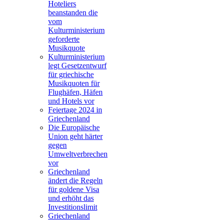
Hoteliers
beanstanden die
vom
Kulturministerium
geforderte
Musikquote
Kulturministerium
legt Gesetzentwurf
für griechische
Musikquoten für
Flughäfen, Häfen
und Hotels vor
Feiertage 2024 in
Griechenland
Die Europäische
Union geht härter
gegen
Umweltverbrechen
vor
Griechenland
ändert die Regeln
für goldene Visa
und erhöht das
Investitionslimit
Griechenland