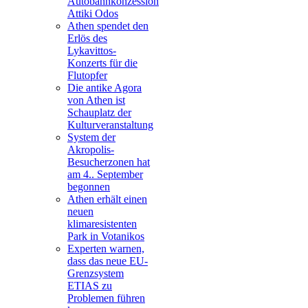
Autobahnkonzession
Attiki Odos
Athen spendet den
Erlös des
Lykavittos-
Konzerts für die
Flutopfer
Die antike Agora
von Athen ist
Schauplatz der
Kulturveranstaltung
System der
Akropolis-
Besucherzonen hat
am 4.. September
begonnen
Athen erhält einen
neuen
klimaresistenten
Park in Votanikos
Experten warnen,
dass das neue EU-
Grenzsystem
ETIAS zu
Problemen führen