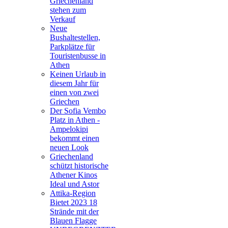
Griechenland
stehen zum
Verkauf
Neue
Bushaltestellen,
Parkplätze für
Touristenbusse in
Athen
Keinen Urlaub in
diesem Jahr für
einen von zwei
Griechen
Der Sofia Vembo
Platz in Athen -
Ampelokipi
bekommt einen
neuen Look
Griechenland
schützt historische
Athener Kinos
Ideal und Astor
Attika-Region
Bietet 2023 18
Strände mit der
Blauen Flagge