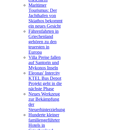
Maritimer
Tourismus: Der
Jachthafen von
Skiathos bekommt
ein neues Gesicht
Fährenfahrten in
Griechenland
gehören zu den
teuersten in
Europa
Villa Preise fallen
auf Santorin und
Mykonos Inseln
Eleonas' Intercity
KTEL Bus Depot
Projekt geht in die
nächste Phase
Neues Werkzeug
zur Bekämpfung
der
Steuerhinterziehung
Hunderte kleiner
familiengeführter
Hotels in