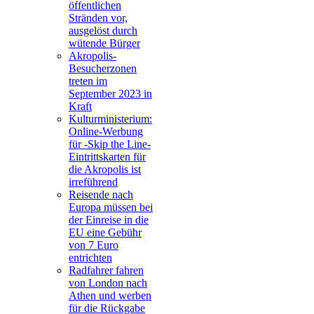
öffentlichen
Stränden vor,
ausgelöst durch
wütende Bürger
Akropolis-
Besucherzonen
treten im
September 2023 in
Kraft
Kulturministerium:
Online-Werbung
für -Skip the Line-
Eintrittskarten für
die Akropolis ist
irreführend
Reisende nach
Europa müssen bei
der Einreise in die
EU eine Gebühr
von 7 Euro
entrichten
Radfahrer fahren
von London nach
Athen und werben
für die Rückgabe