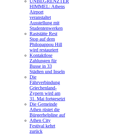
UNBEGRENZTER
HIMMEL: Athens
Airport
veranstaltet
Ausstellung mit
Studentenwerken
Raststätte Rest
Stop auf dem
Philopappou Hill
wird restauriert
Kontaktlose
Zahlungen für
Busse in 33
Städten und Inseln
Die
Fährverbindung
Griechenland-
Zypern wird am
31. Mai fortgesetzt
Die Gemeinde
Athen rüstet die
Bürgerhelpline auf
Athen City
Festival kehrt
zurück