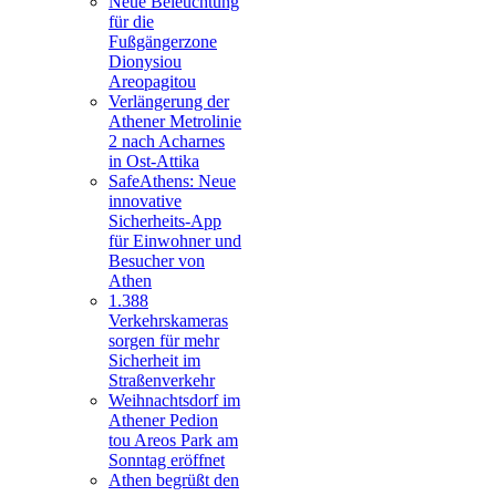
Neue Beleuchtung
für die
Fußgängerzone
Dionysiou
Areopagitou
Verlängerung der
Athener Metrolinie
2 nach Acharnes
in Ost-Attika
SafeAthens: Neue
innovative
Sicherheits-App
für Einwohner und
Besucher von
Athen
1.388
Verkehrskameras
sorgen für mehr
Sicherheit im
Straßenverkehr
Weihnachtsdorf im
Athener Pedion
tou Areos Park am
Sonntag eröffnet
Athen begrüßt den