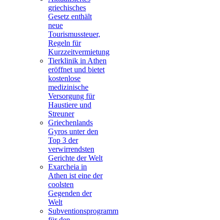
griechisches
Gesetz enthält
neue
Tourismussteuer,
Regeln für
Kurzzeitvermietung
Tierklinik in Athen
eröffnet und bietet
kostenlose
medizinische
Versorgung für
Haustiere und
Streuner
Griechenlands
Gyros unter den
Top 3 der
verwirrendsten
Gerichte der Welt
Exarcheia in
Athen ist eine der
coolsten
Gegenden der
Welt
Subventionsprogramm
für den