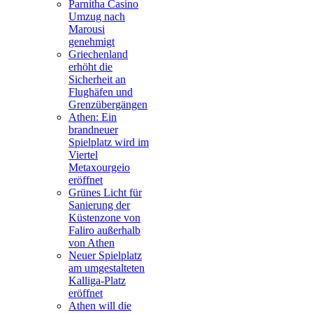
Parnitha Casino
Umzug nach
Marousi
genehmigt
Griechenland
erhöht die
Sicherheit an
Flughäfen und
Grenzübergängen
Athen: Ein
brandneuer
Spielplatz wird im
Viertel
Metaxourgeio
eröffnet
Grünes Licht für
Sanierung der
Küstenzone von
Faliro außerhalb
von Athen
Neuer Spielplatz
am umgestalteten
Kalliga-Platz
eröffnet
Athen will die