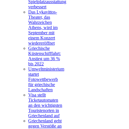
Spielplatzausstattung
verbessert
Das Lykavittos-
Theater, das
Wahrzeichen
Athens, wird im
September mit
einem Konzert
wiedereröffnet
Griechische
Küstenschifffahrt:
Anstieg um 36 %
bis 2022
Umweltministerium
startet
Fotowettbewerb
für griechische
Landschaften
Visa stellt
Ticketautomaten
an den wichtigsten
Touristenorten in
Griechenland auf
Griechenland geht
gegen Verstöße an