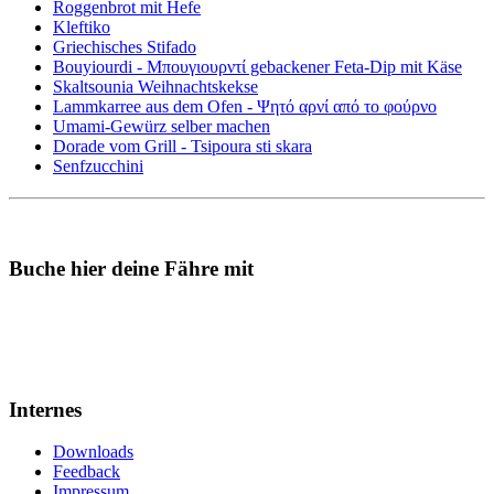
Roggenbrot mit Hefe
Kleftiko
Griechisches Stifado
Bouyiourdi - Μπουγιουρντί gebackener Feta-Dip mit Käse
Skaltsounia Weihnachtskekse
Lammkarree aus dem Ofen - Ψητό αρνί από το φούρνο
Umami-Gewürz selber machen
Dorade vom Grill - Tsipoura sti skara
Senfzucchini
Buche hier deine Fähre mit
Internes
Downloads
Feedback
Impressum