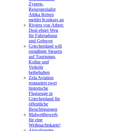
Zypern-
Reisespezialist
Attika Reisen
meldet Konkurs an
Riviera von Athen:
Deal ebnet Weg
für Fahrradspur
und Gehweg
Griechenland will
ermäßigte Steuern
auf Tourismus,
Kultur und
Verkehr
beibehalten
Zela Aviation
restauriert zwei
historische
Flugzeuge in
Griechenland für
öffentliche
Besichtigungen
Malwettbewerb
für eine
Weihnachtskarte!
Aktualisiertes