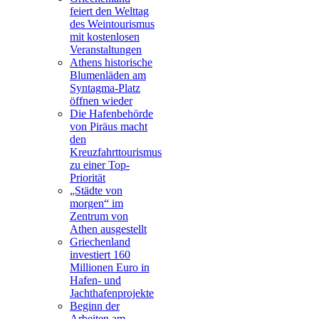
feiert den Welttag
des Weintourismus
mit kostenlosen
Veranstaltungen
Athens historische
Blumenläden am
Syntagma-Platz
öffnen wieder
Die Hafenbehörde
von Piräus macht
den
Kreuzfahrttourismus
zu einer Top-
Priorität
„Städte von
morgen“ im
Zentrum von
Athen ausgestellt
Griechenland
investiert 160
Millionen Euro in
Hafen- und
Jachthafenprojekte
Beginn der
Arbeiten am