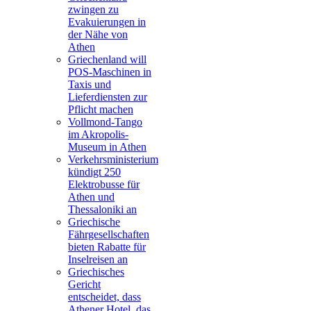
zwingen zu
Evakuierungen in
der Nähe von
Athen
Griechenland will
POS-Maschinen in
Taxis und
Lieferdiensten zur
Pflicht machen
Vollmond-Tango
im Akropolis-
Museum in Athen
Verkehrsministerium
kündigt 250
Elektrobusse für
Athen und
Thessaloniki an
Griechische
Fährgesellschaften
bieten Rabatte für
Inselreisen an
Griechisches
Gericht
entscheidet, dass
Athener Hotel, das