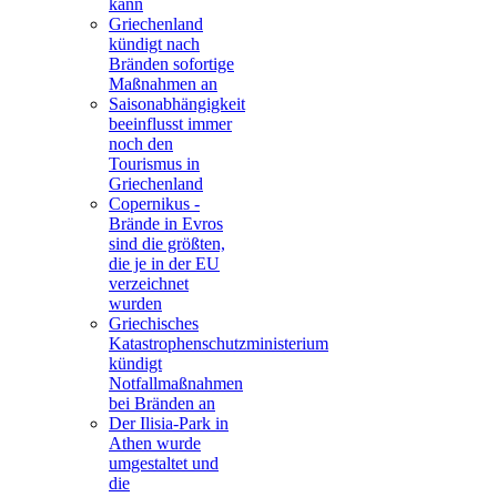
kann
Griechenland
kündigt nach
Bränden sofortige
Maßnahmen an
Saisonabhängigkeit
beeinflusst immer
noch den
Tourismus in
Griechenland
Copernikus -
Brände in Evros
sind die größten,
die je in der EU
verzeichnet
wurden
Griechisches
Katastrophenschutzministerium
kündigt
Notfallmaßnahmen
bei Bränden an
Der Ilisia-Park in
Athen wurde
umgestaltet und
die