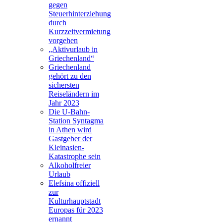
gegen
Steuerhinterziehung
durch
Kurzzeitvermietung
vorgehen
„Aktivurlaub in
Griechenland“
Griechenland
gehört zu den
sichersten
Reiseländern im
Jahr 2023
Die U-Bahn-
Station Syntagma
in Athen wird
Gastgeber der
Kleinasien-
Katastrophe sein
Alkoholfreier
Urlaub
Elefsina offiziell
zur
Kulturhauptstadt
Europas für 2023
ernannt