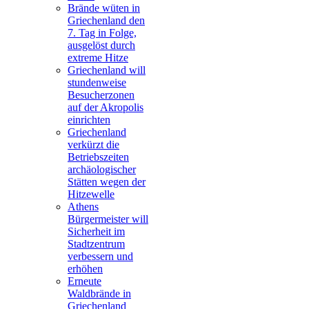
Brände wüten in
Griechenland den
7. Tag in Folge,
ausgelöst durch
extreme Hitze
Griechenland will
stundenweise
Besucherzonen
auf der Akropolis
einrichten
Griechenland
verkürzt die
Betriebszeiten
archäologischer
Stätten wegen der
Hitzewelle
Athens
Bürgermeister will
Sicherheit im
Stadtzentrum
verbessern und
erhöhen
Erneute
Waldbrände in
Griechenland