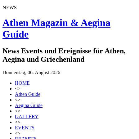
NEWS
Athen Magazin & Aegina
Guide
News Events und Ereignisse für Athen,
Aegina und Griechenland
Donnerstag, 06. August 2026
HOME
<>
Athen Guide
<>
Aegina Guide
<>
GALLERY
<>
EVENTS
<>
REZEPTE