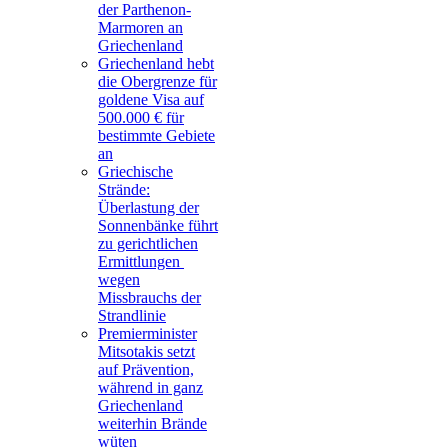
der Parthenon-
Marmoren an
Griechenland
Griechenland hebt
die Obergrenze für
goldene Visa auf
500.000 € für
bestimmte Gebiete
an
Griechische
Strände:
Überlastung der
Sonnenbänke führt
zu gerichtlichen
Ermittlungen
wegen
Missbrauchs der
Strandlinie
Premierminister
Mitsotakis setzt
auf Prävention,
während in ganz
Griechenland
weiterhin Brände
wüten