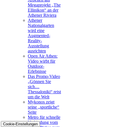
Megaprojekt „The
Ellinikon“ an der
Athener Riviera
Athener
Nationalgarten
wird eine
Augmented-
Reality-
Ausstellung
ausrichten
Open Air Athen:
Video wirbt für
Outdoor-
Erlebnisse
Das Promo-Video
„Gönnen Sie
sich…
Thessaloniki“ reist
um die Welt
Mykonos zeigt
seine „sportliche“
Seite
Metro für schnelle
Verbindung vom
Cookie-Einstellungen