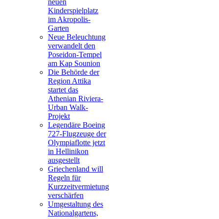
neuen
Kinderspielplatz
im Akropolis-
Garten
Neue Beleuchtung
verwandelt den
Poseidon-Tempel
am Kap Sounion
Die Behörde der
Region Attika
startet das
Athenian Riviera-
Urban Walk-
Projekt
Legendäre Boeing
727-Flugzeuge der
Olympiaflotte jetzt
in Hellinikon
ausgestellt
Griechenland will
Regeln für
Kurzzeitvermietung
verschärfen
Umgestaltung des
Nationalgartens,