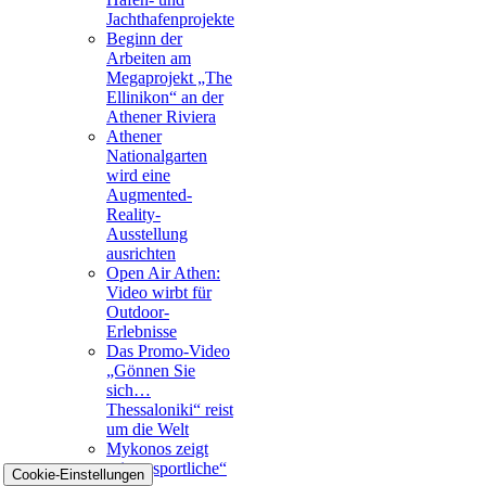
Jachthafenprojekte
Beginn der
Arbeiten am
Megaprojekt „The
Ellinikon“ an der
Athener Riviera
Athener
Nationalgarten
wird eine
Augmented-
Reality-
Ausstellung
ausrichten
Open Air Athen:
Video wirbt für
Outdoor-
Erlebnisse
Das Promo-Video
„Gönnen Sie
sich…
Thessaloniki“ reist
um die Welt
Mykonos zeigt
seine „sportliche“
Cookie-Einstellungen