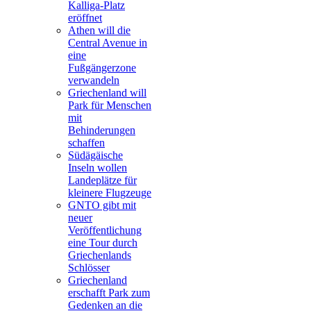
Kalliga-Platz
eröffnet
Athen will die
Central Avenue in
eine
Fußgängerzone
verwandeln
Griechenland will
Park für Menschen
mit
Behinderungen
schaffen
Südägäische
Inseln wollen
Landeplätze für
kleinere Flugzeuge
GNTO gibt mit
neuer
Veröffentlichung
eine Tour durch
Griechenlands
Schlösser
Griechenland
erschafft Park zum
Gedenken an die