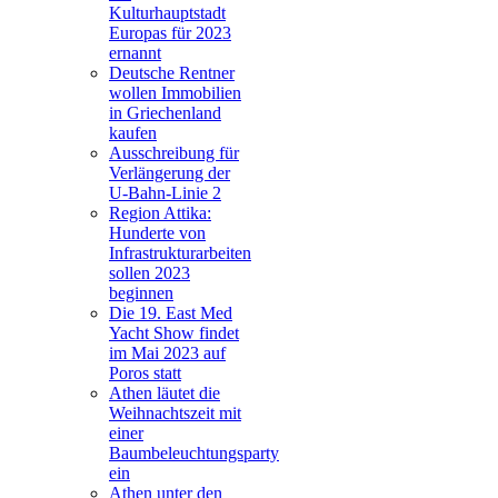
Kulturhauptstadt
Europas für 2023
ernannt
Deutsche Rentner
wollen Immobilien
in Griechenland
kaufen
Ausschreibung für
Verlängerung der
U-Bahn-Linie 2
Region Attika:
Hunderte von
Infrastrukturarbeiten
sollen 2023
beginnen
Die 19. East Med
Yacht Show findet
im Mai 2023 auf
Poros statt
Athen läutet die
Weihnachtszeit mit
einer
Baumbeleuchtungsparty
ein
Athen unter den