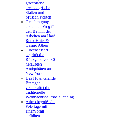
griechische
archäologische
Stätten und
Museen steigen
Genehmigung
ebnet den Weg für
den Beginn der
Arbeiten am Hard
Rock Hotel &
Casino Athen
Griechenland
begrüßt die
Rückgabe von 30
geraubten
Antiquitäten aus
New York
Das Hotel Grande
Bretagne
veranstaltet die
traditionelle
Weihnachtsbaumbeleuchtung
Athen begrüßt die
Feiertage mit
einem prall
gefüllten