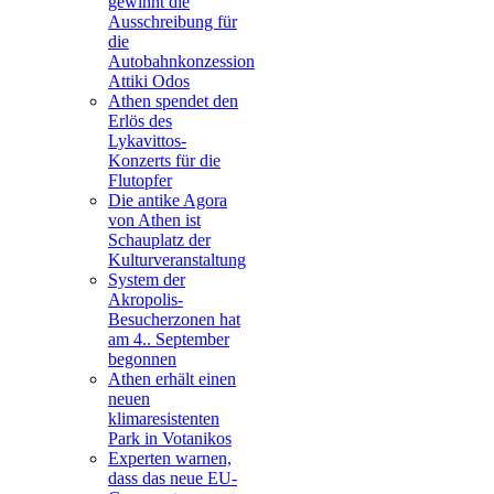
gewinnt die
Ausschreibung für
die
Autobahnkonzession
Attiki Odos
Athen spendet den
Erlös des
Lykavittos-
Konzerts für die
Flutopfer
Die antike Agora
von Athen ist
Schauplatz der
Kulturveranstaltung
System der
Akropolis-
Besucherzonen hat
am 4.. September
begonnen
Athen erhält einen
neuen
klimaresistenten
Park in Votanikos
Experten warnen,
dass das neue EU-