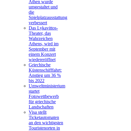
Athen wurde
umgestaltet und
die
Spielplatzausstattung
verbessert
Das Lykavittos-
Theater, das
Wahrzeichen
Athens, wird im
September mit
einem Konzert
wiedereröffnet
Griechische
Küstenschifffahrt:
Anstieg um 36 %
bis 2022
Umweltministerium
startet
Fotowettbewerb
für griechische
Landschaften
Visa stellt
Ticketautomaten
an den wichtigsten
Touristenorten in