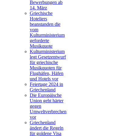
Bewerbungen ab
14. März
Griechische
Hoteliers
beanstanden die
vom
Kulturministerium
geforderte
Musikquote
Kulturministerium
legt Gesetzentwurf
für griechische
Musikquoten für
Flughäfen, Häfen
und Hotels vor
Feiertage 2024 in
Griechenland
Die Europäische
Union geht härter
gegen
Umweltverbrechen
vor
Griechenland
ändert die Regeln
für goldene Visa