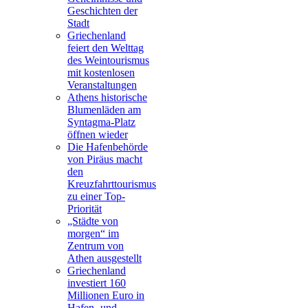
Geschichten der
Stadt
Griechenland
feiert den Welttag
des Weintourismus
mit kostenlosen
Veranstaltungen
Athens historische
Blumenläden am
Syntagma-Platz
öffnen wieder
Die Hafenbehörde
von Piräus macht
den
Kreuzfahrttourismus
zu einer Top-
Priorität
„Städte von
morgen“ im
Zentrum von
Athen ausgestellt
Griechenland
investiert 160
Millionen Euro in
Hafen- und