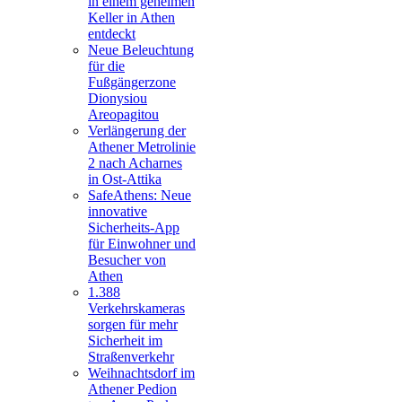
in einem geheimen
Keller in Athen
entdeckt
Neue Beleuchtung
für die
Fußgängerzone
Dionysiou
Areopagitou
Verlängerung der
Athener Metrolinie
2 nach Acharnes
in Ost-Attika
SafeAthens: Neue
innovative
Sicherheits-App
für Einwohner und
Besucher von
Athen
1.388
Verkehrskameras
sorgen für mehr
Sicherheit im
Straßenverkehr
Weihnachtsdorf im
Athener Pedion