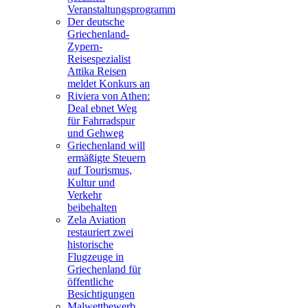
Veranstaltungsprogramm
Der deutsche
Griechenland-
Zypern-
Reisespezialist
Attika Reisen
meldet Konkurs an
Riviera von Athen:
Deal ebnet Weg
für Fahrradspur
und Gehweg
Griechenland will
ermäßigte Steuern
auf Tourismus,
Kultur und
Verkehr
beibehalten
Zela Aviation
restauriert zwei
historische
Flugzeuge in
Griechenland für
öffentliche
Besichtigungen
Malwettbewerb