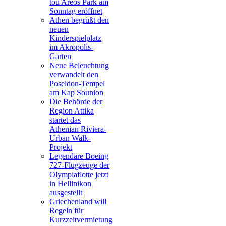
tou Areos Park am
Sonntag eröffnet
Athen begrüßt den
neuen
Kinderspielplatz
im Akropolis-
Garten
Neue Beleuchtung
verwandelt den
Poseidon-Tempel
am Kap Sounion
Die Behörde der
Region Attika
startet das
Athenian Riviera-
Urban Walk-
Projekt
Legendäre Boeing
727-Flugzeuge der
Olympiaflotte jetzt
in Hellinikon
ausgestellt
Griechenland will
Regeln für
Kurzzeitvermietung