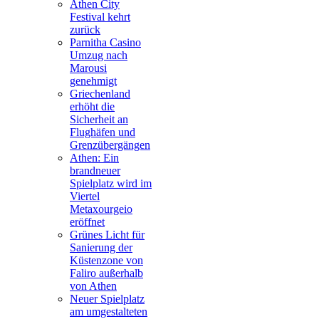
Athen City
Festival kehrt
zurück
Parnitha Casino
Umzug nach
Marousi
genehmigt
Griechenland
erhöht die
Sicherheit an
Flughäfen und
Grenzübergängen
Athen: Ein
brandneuer
Spielplatz wird im
Viertel
Metaxourgeio
eröffnet
Grünes Licht für
Sanierung der
Küstenzone von
Faliro außerhalb
von Athen
Neuer Spielplatz
am umgestalteten