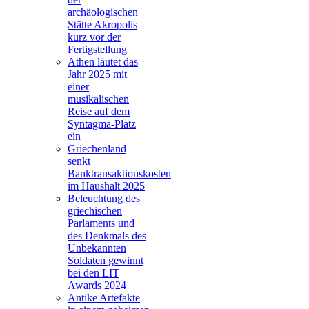
archäologischen
Stätte Akropolis
kurz vor der
Fertigstellung
Athen läutet das
Jahr 2025 mit
einer
musikalischen
Reise auf dem
Syntagma-Platz
ein
Griechenland
senkt
Banktransaktionskosten
im Haushalt 2025
Beleuchtung des
griechischen
Parlaments und
des Denkmals des
Unbekannten
Soldaten gewinnt
bei den LIT
Awards 2024
Antike Artefakte