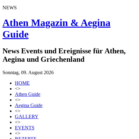
NEWS
Athen Magazin & Aegina
Guide
News Events und Ereignisse für Athen,
Aegina und Griechenland
Sonntag, 09. August 2026
HOME
<>
Athen Guide
<>
Aegina Guide
<>
GALLERY
<>
EVENTS
<>
REZEPTE