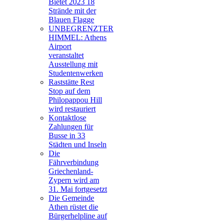
Bietet 2023 18
Strände mit der
Blauen Flagge
UNBEGRENZTER
HIMMEL: Athens
Airport
veranstaltet
Ausstellung mit
Studentenwerken
Raststätte Rest
Stop auf dem
Philopappou Hill
wird restauriert
Kontaktlose
Zahlungen für
Busse in 33
Städten und Inseln
Die
Fährverbindung
Griechenland-
Zypern wird am
31. Mai fortgesetzt
Die Gemeinde
Athen rüstet die
Bürgerhelpline auf