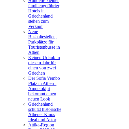
Hunderte kleiner
familiengeführter
Hotels in
Griechenland
stehen zum
Verkauf
Neue
Bushaltestellen,
Parkplätze für
Touristenbusse in
Athen
Keinen Urlaub in
diesem Jahr für
einen von zwei
Griechen
Der Sofia Vembo
Platz in Athen -
Ampelokipi
bekommt einen
neuen Look
Griechenland
schützt historische
Athener Kinos
Ideal und Astor
Attika-Region