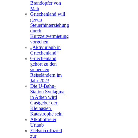
Brandopfer von
Mati
Griechenland will
gegen
Steuerhinterziehung
durch
Kurzzeitvermietung
vorgehen
„Aktivurlaub in
Griechenland“
Griechenland
gehört zu den
sichersten
Reiseländern im
Jahr 2023
Die U-Bahn-
Station Syntagma
in Athen wird
Gastgeber der
Kleinasien-
Katastrophe sein
Alkoholfreier
Urlaub
Elefsina offiziell
zur