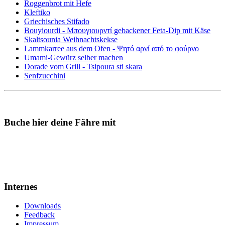
Roggenbrot mit Hefe
Kleftiko
Griechisches Stifado
Bouyiourdi - Μπουγιουρντί gebackener Feta-Dip mit Käse
Skaltsounia Weihnachtskekse
Lammkarree aus dem Ofen - Ψητό αρνί από το φούρνο
Umami-Gewürz selber machen
Dorade vom Grill - Tsipoura sti skara
Senfzucchini
Buche hier deine Fähre mit
Internes
Downloads
Feedback
Impressum