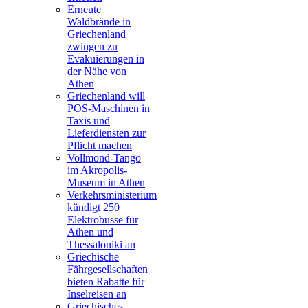
Erneute
Waldbrände in
Griechenland
zwingen zu
Evakuierungen in
der Nähe von
Athen
Griechenland will
POS-Maschinen in
Taxis und
Lieferdiensten zur
Pflicht machen
Vollmond-Tango
im Akropolis-
Museum in Athen
Verkehrsministerium
kündigt 250
Elektrobusse für
Athen und
Thessaloniki an
Griechische
Fährgesellschaften
bieten Rabatte für
Inselreisen an
Griechisches