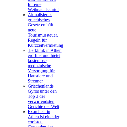
für eine
Weihnachtskarte!
Aktualisiertes
griechisches
Gesetz enthält
neue
Tourismussteuer,
Regeln für
Kurzzeitvermietung
Tierklinik in Athen
eröffnet und bietet
kostenlose
medizinische
Versorgung für
Haustiere und
Streuner
Griechenlands
Gyros unter den
Top 3 der
verwirrendsten
Gerichte der Welt
Exarcheia in
Athen ist eine der
coolsten
Gegenden der