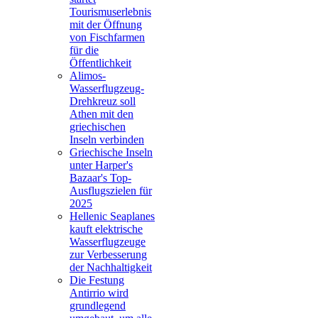
Tourismuserlebnis
mit der Öffnung
von Fischfarmen
für die
Öffentlichkeit
Alimos-
Wasserflugzeug-
Drehkreuz soll
Athen mit den
griechischen
Inseln verbinden
Griechische Inseln
unter Harper's
Bazaar's Top-
Ausflugszielen für
2025
Hellenic Seaplanes
kauft elektrische
Wasserflugzeuge
zur Verbesserung
der Nachhaltigkeit
Die Festung
Antirrio wird
grundlegend