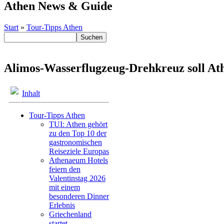
Athen News & Guide
Start
»
Tour-Tipps Athen
Alimos-Wasserflugzeug-Drehkreuz soll Ath
Inhalt
Tour-Tipps Athen
TUI: Athen gehört
zu den Top 10 der
gastronomischen
Reiseziele Europas
Athenaeum Hotels
feiern den
Valentinstag 2026
mit einem
besonderen Dinner
Erlebnis
Griechenland
startet