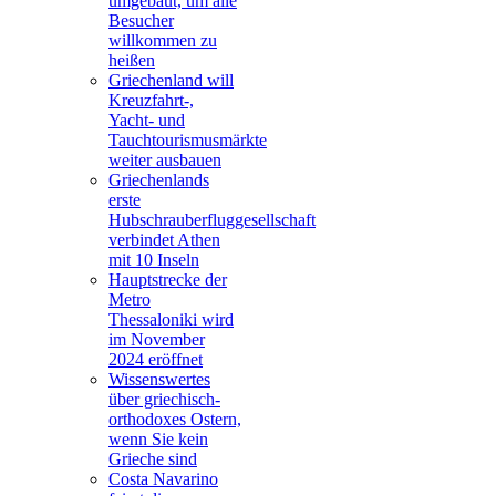
umgebaut, um alle
Besucher
willkommen zu
heißen
Griechenland will
Kreuzfahrt-,
Yacht- und
Tauchtourismusmärkte
weiter ausbauen
Griechenlands
erste
Hubschrauberfluggesellschaft
verbindet Athen
mit 10 Inseln
Hauptstrecke der
Metro
Thessaloniki wird
im November
2024 eröffnet
Wissenswertes
über griechisch-
orthodoxes Ostern,
wenn Sie kein
Grieche sind
Costa Navarino