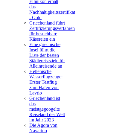
Ellinikon erhält
das
Nachhaltigkeitszertifikat
- Gold
Griechenland führt
Zertifizierungsverfahren
für besuchbare
Käsereien ein
Eine griechische
Insel führt die
Liste der besten
Städtereiseziele für
Alleinreisende an
Hellenische
Wasserflugzeuge:
Erster Testflug
zum Hafen von
Lavrio
Griechenland ist
das
meistgegoogelte
Reiseland der Welt
im Jahr 2023
Die Agora von
Navarino