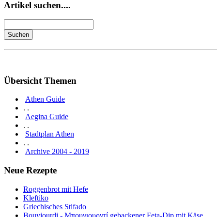
Artikel suchen....
Übersicht Themen
Athen Guide
. .
Aegina Guide
. .
Stadtplan Athen
. .
Archive 2004 - 2019
Neue Rezepte
Roggenbrot mit Hefe
Kleftiko
Griechisches Stifado
Bouyiourdi - Μπουγιουρντί gebackener Feta-Dip mit Käse