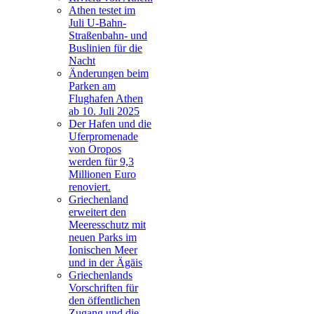
Athen testet im
Juli U-Bahn-
Straßenbahn- und
Buslinien für die
Nacht
Änderungen beim
Parken am
Flughafen Athen
ab 10. Juli 2025
Der Hafen und die
Uferpromenade
von Oropos
werden für 9,3
Millionen Euro
renoviert.
Griechenland
erweitert den
Meeresschutz mit
neuen Parks im
Ionischen Meer
und in der Ägäis
Griechenlands
Vorschriften für
den öffentlichen
Zugang und die