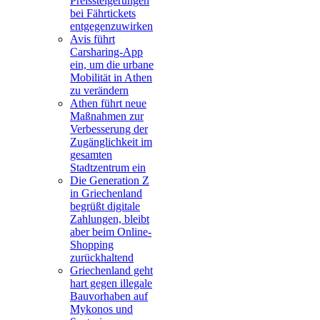
Preissteigerungen
bei Fährtickets
entgegenzuwirken
Avis führt
Carsharing-App
ein, um die urbane
Mobilität in Athen
zu verändern
Athen führt neue
Maßnahmen zur
Verbesserung der
Zugänglichkeit im
gesamten
Stadtzentrum ein
Die Generation Z
in Griechenland
begrüßt digitale
Zahlungen, bleibt
aber beim Online-
Shopping
zurückhaltend
Griechenland geht
hart gegen illegale
Bauvorhaben auf
Mykonos und