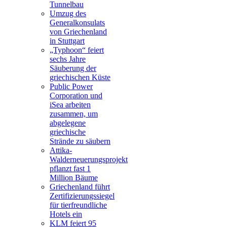
Tunnelbau
Umzug des
Generalkonsulats
von Griechenland
in Stuttgart
„Typhoon“ feiert
sechs Jahre
Säuberung der
griechischen Küste
Public Power
Corporation und
iSea arbeiten
zusammen, um
abgelegene
griechische
Strände zu säubern
Attika-
Walderneuerungsprojekt
pflanzt fast 1
Million Bäume
Griechenland führt
Zertifizierungssiegel
für tierfreundliche
Hotels ein
KLM feiert 95