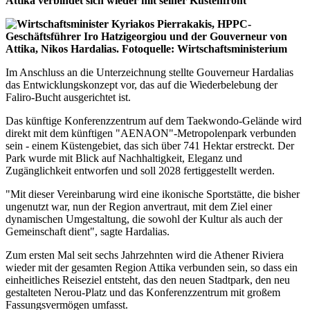
Attika verbindet sich wieder mit seiner Küstenfront
Im Anschluss an die Unterzeichnung stellte Gouverneur Hardalias
das Entwicklungskonzept vor, das auf die Wiederbelebung der
Faliro-Bucht ausgerichtet ist.
Das künftige Konferenzzentrum auf dem Taekwondo-Gelände wird
direkt mit dem künftigen "AENAON"-Metropolenpark verbunden
sein - einem Küstengebiet, das sich über 741 Hektar erstreckt. Der
Park wurde mit Blick auf Nachhaltigkeit, Eleganz und
Zugänglichkeit entworfen und soll 2028 fertiggestellt werden.
"Mit dieser Vereinbarung wird eine ikonische Sportstätte, die bisher
ungenutzt war, nun der Region anvertraut, mit dem Ziel einer
dynamischen Umgestaltung, die sowohl der Kultur als auch der
Gemeinschaft dient", sagte Hardalias.
Zum ersten Mal seit sechs Jahrzehnten wird die Athener Riviera
wieder mit der gesamten Region Attika verbunden sein, so dass ein
einheitliches Reiseziel entsteht, das den neuen
Stadtpark
, den neu
gestalteten Nerou-Platz und das Konferenzzentrum mit großem
Fassungsvermögen umfasst.