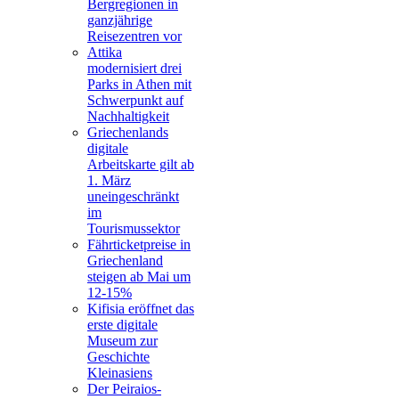
Bergregionen in
ganzjährige
Reisezentren vor
Attika
modernisiert drei
Parks in Athen mit
Schwerpunkt auf
Nachhaltigkeit
Griechenlands
digitale
Arbeitskarte gilt ab
1. März
uneingeschränkt
im
Tourismussektor
Fährticketpreise in
Griechenland
steigen ab Mai um
12-15%
Kifisia eröffnet das
erste digitale
Museum zur
Geschichte
Kleinasiens
Der Peiraios-