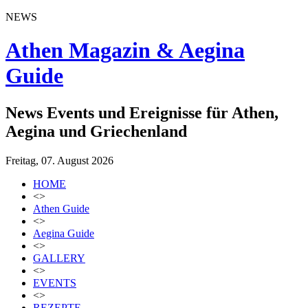
NEWS
Athen Magazin & Aegina
Guide
News Events und Ereignisse für Athen,
Aegina und Griechenland
Freitag, 07. August 2026
HOME
<>
Athen Guide
<>
Aegina Guide
<>
GALLERY
<>
EVENTS
<>
REZEPTE