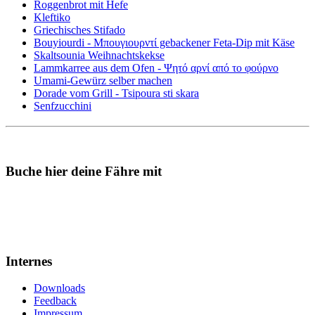
Roggenbrot mit Hefe
Kleftiko
Griechisches Stifado
Bouyiourdi - Μπουγιουρντί gebackener Feta-Dip mit Käse
Skaltsounia Weihnachtskekse
Lammkarree aus dem Ofen - Ψητό αρνί από το φούρνο
Umami-Gewürz selber machen
Dorade vom Grill - Tsipoura sti skara
Senfzucchini
Buche hier deine Fähre mit
Internes
Downloads
Feedback
Impressum