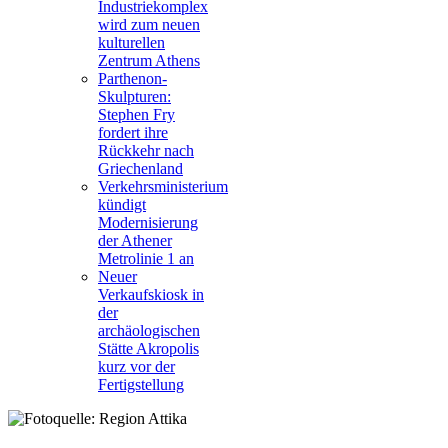
Industriekomplex
wird zum neuen
kulturellen
Zentrum Athens
Parthenon-
Skulpturen:
Stephen Fry
fordert ihre
Rückkehr nach
Griechenland
Verkehrsministerium
kündigt
Modernisierung
der Athener
Metrolinie 1 an
Neuer
Verkaufskiosk in
der
archäologischen
Stätte Akropolis
kurz vor der
Fertigstellung