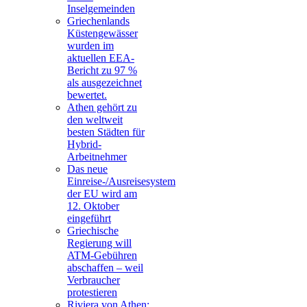
Inselgemeinden
Griechenlands
Küstengewässer
wurden im
aktuellen EEA-
Bericht zu 97 %
als ausgezeichnet
bewertet.
Athen gehört zu
den weltweit
besten Städten für
Hybrid-
Arbeitnehmer
Das neue
Einreise-/Ausreisesystem
der EU wird am
12. Oktober
eingeführt
Griechische
Regierung will
ATM-Gebühren
abschaffen – weil
Verbraucher
protestieren
Riviera von Athen: