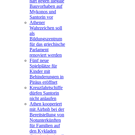
hart gegen illegale
Bauvorhaben auf
Mykonos und
Santorin vor
Athener
Wahrzeichen soll
als
Bildungszentrum
für das griechische
Parlament
renoviert werden
Fünf neue
Spielplätze für
Kinder mit
Behinderungen in
Piräus eröffnet
Kreuzfahrtschiffe
dürfen Santorin
nicht anlaufen
Athen kooperiert
mit Airbnb bei der
Bereitstellung von
Notunterkünften
für Familien auf
den Kykladen