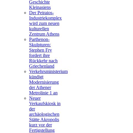
Geschichte
Kleinasiens
Der Peiraios-
Industriekomplex
wird zum neuen
kulturellen
Zentrum Athens
Parthenon-
Skulpturen:
Stephen Fry
fordert ihre
Rückkehr nach
Griechenland
Verkehrsministerium
kündigt
Modernisierung
der Athener
Metrolinie 1 an
Neuer
Verkaufskiosk in
der
archäologischen
Stätte Akropolis
kurz vor der
Fertigstellung