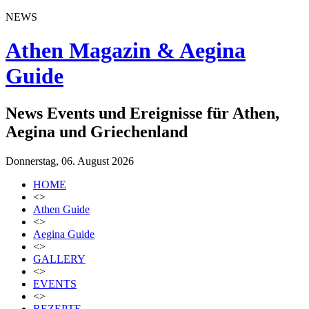
NEWS
Athen Magazin & Aegina
Guide
News Events und Ereignisse für Athen,
Aegina und Griechenland
Donnerstag, 06. August 2026
HOME
<>
Athen Guide
<>
Aegina Guide
<>
GALLERY
<>
EVENTS
<>
REZEPTE