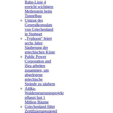
Bahn-Linie 4
erreicht wichtigen
Meilenstein beim
Tunnelbau
Umzug des
Generalkonsulats
von Griechenland
in Stuttgart
„Typhoon“ feiert
sechs Jahre
Säuberung der
griechischen Küste
Public Power
Corporation und
iSea arbeiten
zusammen, um
abgelegene
griechische
Strände zu säubern
Attika-
Walderneuerungsprojekt
pflanzt fast 1
Million Bäume
Griechenland führt
Zertifizierungssiegel