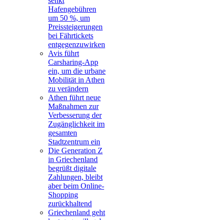
senkt
Hafengebühren
um 50 %, um
Preissteigerungen
bei Fährtickets
entgegenzuwirken
Avis führt
Carsharing-App
ein, um die urbane
Mobilität in Athen
zu verändern
Athen führt neue
Maßnahmen zur
Verbesserung der
Zugänglichkeit im
gesamten
Stadtzentrum ein
Die Generation Z
in Griechenland
begrüßt digitale
Zahlungen, bleibt
aber beim Online-
Shopping
zurückhaltend
Griechenland geht