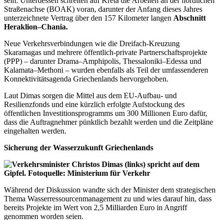
sein. Unterdessen schreiten auf Kreta die Arbeiten an der nördlichen
Straßenachse (BOAK) voran, darunter der Anfang dieses Jahres
unterzeichnete Vertrag über den 157 Kilometer langen
Abschnitt
Heraklion–Chania.
Neue Verkehrsverbindungen wie die Dreifach-Kreuzung
Skaramagas und mehrere öffentlich-private Partnerschaftsprojekte
(PPP) – darunter Drama–Amphipolis, Thessaloniki–Edessa und
Kalamata–Methoni – wurden ebenfalls als Teil der umfassenderen
Konnektivitätsagenda Griechenlands hervorgehoben.
Laut Dimas sorgen die Mittel aus dem EU-Aufbau- und
Resilienzfonds und eine kürzlich erfolgte Aufstockung des
öffentlichen Investitionsprogramms um 300 Millionen Euro dafür,
dass die Auftragnehmer pünktlich bezahlt werden und die Zeitpläne
eingehalten werden.
Sicherung der Wasserzukunft Griechenlands
Während der Diskussion wandte sich der Minister dem strategischen
Thema Wasserressourcenmanagement zu und wies darauf hin, dass
bereits Projekte im Wert von 2,5 Milliarden Euro in Angriff
genommen worden seien.