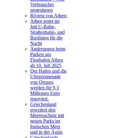
Verbraucher
protestieren
Riviera von Athen:
Athen testet im
Juli U-Bahn-
Straßenbahn- und
Buslinien für die
Nacht
Änderungen beim
Parken am
Flughafen Athen
ab 10. Juli 2025
Der Hafen und die
Uferpromenade
von Oropos
werden für 9,3
Millionen Euro
renoviert.
Griechenland
erweitert den
Meeresschutz mit
neuen Parks im
Ionischen Meer
und in der Ägäis
Griechenlands