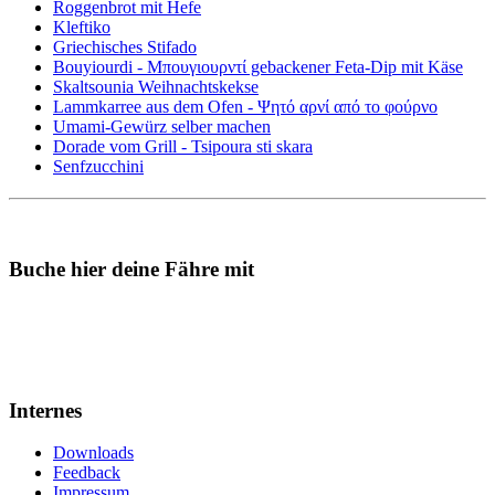
Roggenbrot mit Hefe
Kleftiko
Griechisches Stifado
Bouyiourdi - Μπουγιουρντί gebackener Feta-Dip mit Käse
Skaltsounia Weihnachtskekse
Lammkarree aus dem Ofen - Ψητό αρνί από το φούρνο
Umami-Gewürz selber machen
Dorade vom Grill - Tsipoura sti skara
Senfzucchini
Buche hier deine Fähre mit
Internes
Downloads
Feedback
Impressum