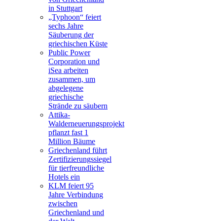
in Stuttgart
„Typhoon“ feiert
sechs Jahre
Säuberung der
griechischen Küste
Public Power
Corporation und
iSea arbeiten
zusammen, um
abgelegene
griechische
Strände zu säubern
Attika-
Walderneuerungsprojekt
pflanzt fast 1
Million Bäume
Griechenland führt
Zertifizierungssiegel
für tierfreundliche
Hotels ein
KLM feiert 95
Jahre Verbindung
zwischen
Griechenland und