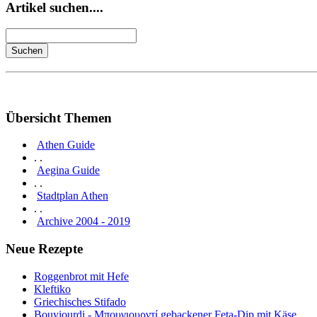
Artikel suchen....
Übersicht Themen
Athen Guide
. .
Aegina Guide
. .
Stadtplan Athen
. .
Archive 2004 - 2019
Neue Rezepte
Roggenbrot mit Hefe
Kleftiko
Griechisches Stifado
Bouyiourdi - Μπουγιουρντί gebackener Feta-Dip mit Käse