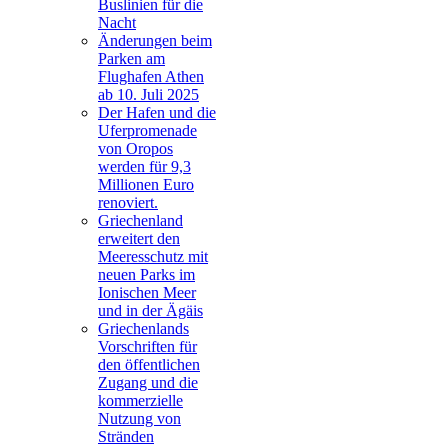
Buslinien für die
Nacht
Änderungen beim
Parken am
Flughafen Athen
ab 10. Juli 2025
Der Hafen und die
Uferpromenade
von Oropos
werden für 9,3
Millionen Euro
renoviert.
Griechenland
erweitert den
Meeresschutz mit
neuen Parks im
Ionischen Meer
und in der Ägäis
Griechenlands
Vorschriften für
den öffentlichen
Zugang und die
kommerzielle
Nutzung von
Stränden