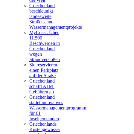
der Welt
Griechenland
beschleunigt
landesweite
Straßen- und
Wassermanagementprojekte
MyCoast: Über
11.500
Beschwerden in
Griechenland
wegen
Strandverstößen
Sie reservieren
einen Parkplatz
auf der Straße
Griechenland
schafft ATM-
Gebühren ab
Griechenland
startet innovatives
Wassermanagementprogramm
für 61
Inselgemeinden
Griechenlands
Küstengewässer