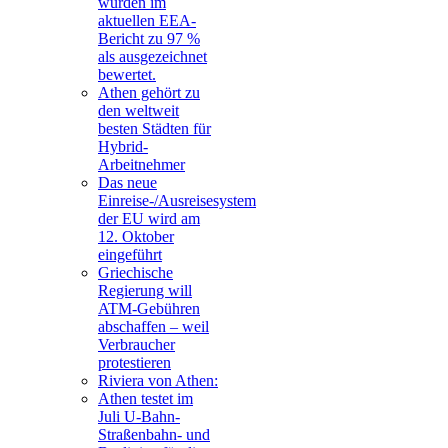
wurden im
aktuellen EEA-
Bericht zu 97 %
als ausgezeichnet
bewertet.
Athen gehört zu
den weltweit
besten Städten für
Hybrid-
Arbeitnehmer
Das neue
Einreise-/Ausreisesystem
der EU wird am
12. Oktober
eingeführt
Griechische
Regierung will
ATM-Gebühren
abschaffen – weil
Verbraucher
protestieren
Riviera von Athen:
Athen testet im
Juli U-Bahn-
Straßenbahn- und