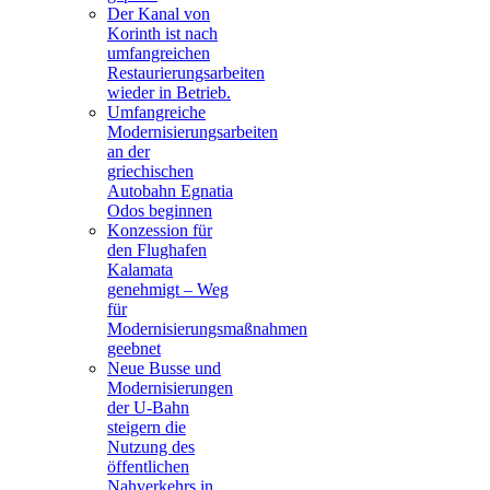
Der Kanal von
Korinth ist nach
umfangreichen
Restaurierungsarbeiten
wieder in Betrieb.
Umfangreiche
Modernisierungsarbeiten
an der
griechischen
Autobahn Egnatia
Odos beginnen
Konzession für
den Flughafen
Kalamata
genehmigt – Weg
für
Modernisierungsmaßnahmen
geebnet
Neue Busse und
Modernisierungen
der U-Bahn
steigern die
Nutzung des
öffentlichen
Nahverkehrs in