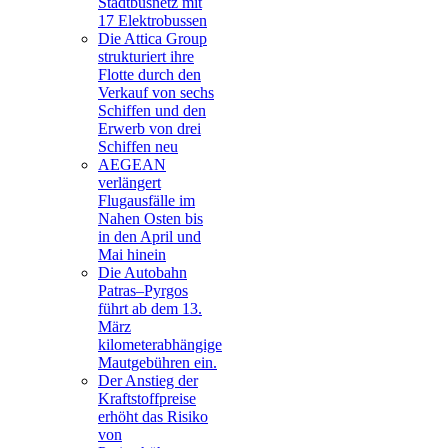
Stadtbusnetz mit
17 Elektrobussen
Die Attica Group
strukturiert ihre
Flotte durch den
Verkauf von sechs
Schiffen und den
Erwerb von drei
Schiffen neu
AEGEAN
verlängert
Flugausfälle im
Nahen Osten bis
in den April und
Mai hinein
Die Autobahn
Patras–Pyrgos
führt ab dem 13.
März
kilometerabhängige
Mautgebühren ein.
Der Anstieg der
Kraftstoffpreise
erhöht das Risiko
von