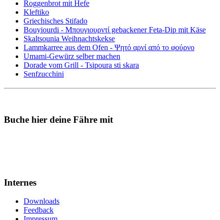
Roggenbrot mit Hefe
Kleftiko
Griechisches Stifado
Bouyiourdi - Μπουγιουρντί gebackener Feta-Dip mit Käse
Skaltsounia Weihnachtskekse
Lammkarree aus dem Ofen - Ψητό αρνί από το φούρνο
Umami-Gewürz selber machen
Dorade vom Grill - Tsipoura sti skara
Senfzucchini
Buche hier deine Fähre mit
Internes
Downloads
Feedback
Impressum