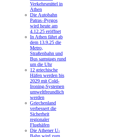
Verkehrsmittel in
Athen
Die Autobahn
Patras–Pyrgos
wird heute am
4.12.25 eröffnet
In Athen fährt ab
dem 13.9.25 die
Metro,
Straßenbahn und
Bus samstags rund
um die Uhr
12 griechische
Häfen werden bis
2029 mit Cold-
Ironing-Systemen
umweltfreundlich
werden
Griechenland
verbessert die
Sicherheit
regionaler
Flughäfen
Die Athener U-
Bahn wird zum