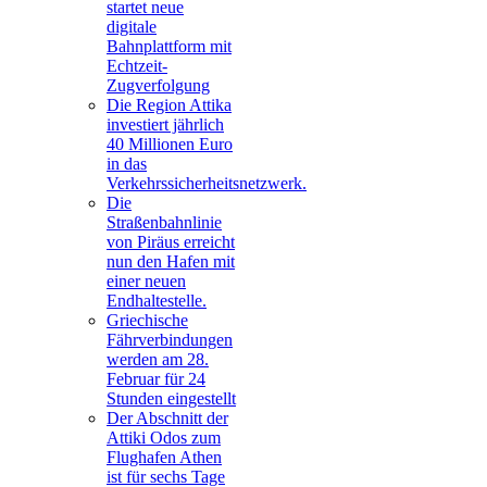
startet neue
digitale
Bahnplattform mit
Echtzeit-
Zugverfolgung
Die Region Attika
investiert jährlich
40 Millionen Euro
in das
Verkehrssicherheitsnetzwerk.
Die
Straßenbahnlinie
von Piräus erreicht
nun den Hafen mit
einer neuen
Endhaltestelle.
Griechische
Fährverbindungen
werden am 28.
Februar für 24
Stunden eingestellt
Der Abschnitt der
Attiki Odos zum
Flughafen Athen
ist für sechs Tage