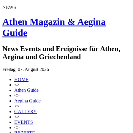
NEWS
Athen Magazin & Aegina
Guide
News Events und Ereignisse für Athen,
Aegina und Griechenland
Freitag, 07. August 2026
HOME
<>
Athen Guide
<>
Aegina Guide
<>
GALLERY
<>
EVENTS
<>
REZEPTE