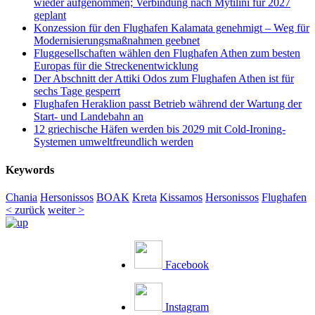
wieder aufgenommen; Verbindung nach Mytilini für 2027
geplant
Konzession für den Flughafen Kalamata genehmigt – Weg für
Modernisierungsmaßnahmen geebnet
Fluggesellschaften wählen den Flughafen Athen zum besten
Europas für die Streckenentwicklung
Der Abschnitt der Attiki Odos zum Flughafen Athen ist für
sechs Tage gesperrt
Flughafen Heraklion passt Betrieb während der Wartung der
Start- und Landebahn an
12 griechische Häfen werden bis 2029 mit Cold-Ironing-
Systemen umweltfreundlich werden
Keywords
Chania
Hersonissos
BOAK
Kreta
Kissamos
Hersonissos
Flughafen
< zurück
weiter >
Facebook
Instagram