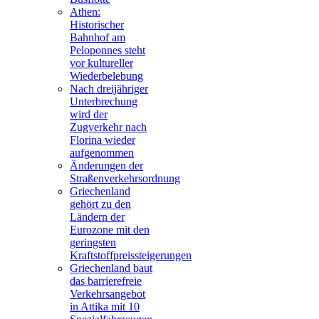
Athen:
Historischer
Bahnhof am
Peloponnes steht
vor kultureller
Wiederbelebung
Nach dreijähriger
Unterbrechung
wird der
Zugverkehr nach
Florina wieder
aufgenommen
Änderungen der
Straßenverkehrsordnung
Griechenland
gehört zu den
Ländern der
Eurozone mit den
geringsten
Kraftstoffpreissteigerungen
Griechenland baut
das barrierefreie
Verkehrsangebot
in Attika mit 10