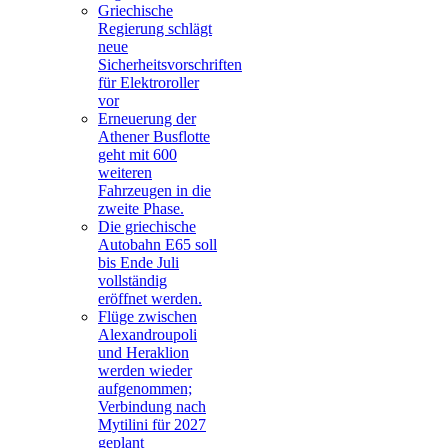
Griechische
Regierung schlägt
neue
Sicherheitsvorschriften
für Elektroroller
vor
Erneuerung der
Athener Busflotte
geht mit 600
weiteren
Fahrzeugen in die
zweite Phase.
Die griechische
Autobahn E65 soll
bis Ende Juli
vollständig
eröffnet werden.
Flüge zwischen
Alexandroupoli
und Heraklion
werden wieder
aufgenommen;
Verbindung nach
Mytilini für 2027
geplant