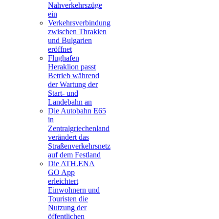
Nahverkehrszüge
ein
Verkehrsverbindung
zwischen Thrakien
und Bulgarien
eröffnet
Flughafen
Heraklion passt
Betrieb während
der Wartung der
Start- und
Landebahn an
Die Autobahn E65
in
Zentralgriechenland
verändert das
Straßenverkehrsnetz
auf dem Festland
Die ATH.ENA
GO App
erleichtert
Einwohnern und
Touristen die
Nutzung der
öffentlichen