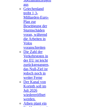
Spezialfahrzeugen
aus
Griechenland
treibt 1,3-
Milliarden-Euro-
Plan zur
Beseitigung der
Sturmschäden
voran, während
die Arbeiten in
Volos
voranschreiten
Die Zahl der
Verkehrstoten in
der EU ist leicht
zurückgegangen,
das Null-Ziel ist
jedoch noch in
weiter Ferne
Der Kanal von
Korinth soll im
Juli 2026
wiedereröffnet
werden.
Athen plant ein