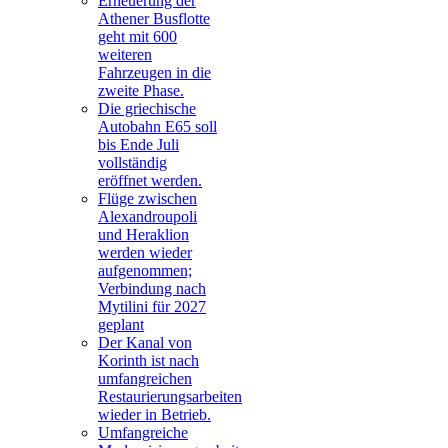
Erneuerung der
Athener Busflotte
geht mit 600
weiteren
Fahrzeugen in die
zweite Phase.
Die griechische
Autobahn E65 soll
bis Ende Juli
vollständig
eröffnet werden.
Flüge zwischen
Alexandroupoli
und Heraklion
werden wieder
aufgenommen;
Verbindung nach
Mytilini für 2027
geplant
Der Kanal von
Korinth ist nach
umfangreichen
Restaurierungsarbeiten
wieder in Betrieb.
Umfangreiche