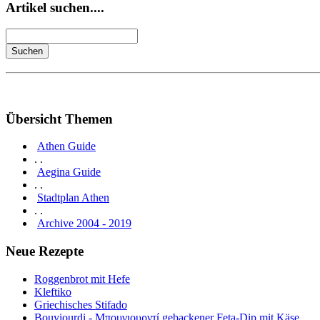
Artikel suchen....
Übersicht Themen
Athen Guide
. .
Aegina Guide
. .
Stadtplan Athen
. .
Archive 2004 - 2019
Neue Rezepte
Roggenbrot mit Hefe
Kleftiko
Griechisches Stifado
Bouyiourdi - Μπουγιουρντί gebackener Feta-Dip mit Käse