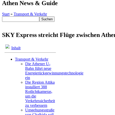
Athen News & Guide
Start
»
Transport & Verkehr
SKY Express streicht Flüge zwischen Athen
Inhalt
Transport & Verkehr
Die Athener U-
Bahn führt neue
Energierückgewinnungstechnologie
ein
Die Region Attika
installiert 388
Rotlichtkameras,
um die
Verkehrssicherheit
zu verbessern
Umgehungsstraße
von Chalkida soll