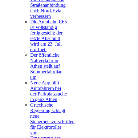
Straßenanbindung
nach Nord-Evia
verbessern
Die Autobahn E65
ist vollständig
fertiggestellt; der
letzte Abschnitt
wird am 23. Juli
eröffnet.
Der öffentliche
Nahverkehr in
Athen stellt auf
Sommerfahrplan
um
Neue App hilft
Autofahrern bei
der Parkplatzsuche
in ganz Athen
Griechische
Regierung schlägt
neue
Sicherheitsvorschriften
für Elektroroller
vor