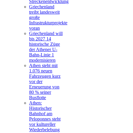
Streckenentwicklung
Griechenland
treibt landesweit
große
Infrastrukturprojekte
voran
Griechenland will
bis 2027 14
historische Züge
der Athener U-
Bahn-Linie 1
modernisieren
Athen steht mit
1.076 neuen
Fahrzeugen kurz
vor der
Erneuerung von
80 % seiner
Busflotte
Athen:
Historischer
Bahnhof am
Peloponnes steht
vor kultureller
Wiederbelebung