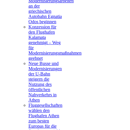
Modernisierungsarbeiten
an der
griechischen
Autobahn Egnatia
Odos beginnen
Konzession für
den Flughafen
Kalamata
genehmigt – Weg
für
Modernisierungsmaßnahmen
geebnet
Neue Busse und
Modernisierungen
der U-Bahn
steigern die
Nutzung des
öffentlichen
Nahverkehrs in
Athen
Fluggesellschaften
wählen den
Flughafen Athen
zum besten
Europas für die