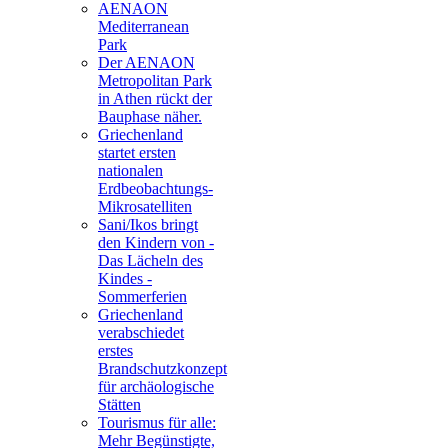
AENAON
Mediterranean
Park
Der AENAON
Metropolitan Park
in Athen rückt der
Bauphase näher.
Griechenland
startet ersten
nationalen
Erdbeobachtungs-
Mikrosatelliten
Sani/Ikos bringt
den Kindern von -
Das Lächeln des
Kindes -
Sommerferien
Griechenland
verabschiedet
erstes
Brandschutzkonzept
für archäologische
Stätten
Tourismus für alle:
Mehr Begünstigte,