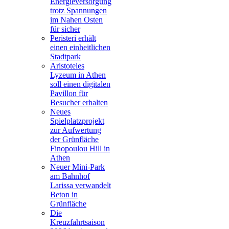
Energieversorgung
trotz Spannungen
im Nahen Osten
für sicher
Peristeri erhält
einen einheitlichen
Stadtpark
Aristoteles
Lyzeum in Athen
soll einen digitalen
Pavillon für
Besucher erhalten
Neues
Spielplatzprojekt
zur Aufwertung
der Grünfläche
Finopoulou Hill in
Athen
Neuer Mini-Park
am Bahnhof
Larissa verwandelt
Beton in
Grünfläche
Die
Kreuzfahrtsaison