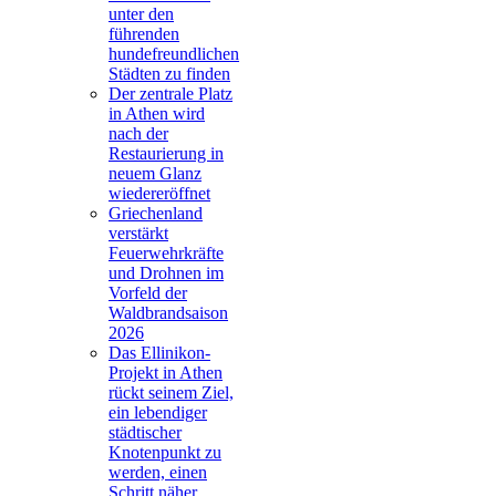
unter den
führenden
hundefreundlichen
Städten zu finden
Der zentrale Platz
in Athen wird
nach der
Restaurierung in
neuem Glanz
wiedereröffnet
Griechenland
verstärkt
Feuerwehrkräfte
und Drohnen im
Vorfeld der
Waldbrandsaison
2026
Das Ellinikon-
Projekt in Athen
rückt seinem Ziel,
ein lebendiger
städtischer
Knotenpunkt zu
werden, einen
Schritt näher