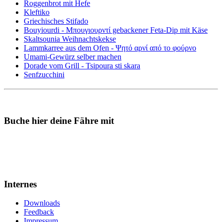
Roggenbrot mit Hefe
Kleftiko
Griechisches Stifado
Bouyiourdi - Μπουγιουρντί gebackener Feta-Dip mit Käse
Skaltsounia Weihnachtskekse
Lammkarree aus dem Ofen - Ψητό αρνί από το φούρνο
Umami-Gewürz selber machen
Dorade vom Grill - Tsipoura sti skara
Senfzucchini
Buche hier deine Fähre mit
Internes
Downloads
Feedback
Impressum