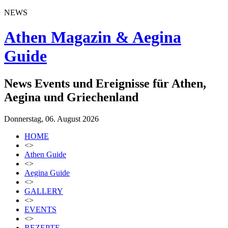
NEWS
Athen Magazin & Aegina
Guide
News Events und Ereignisse für Athen,
Aegina und Griechenland
Donnerstag, 06. August 2026
HOME
<>
Athen Guide
<>
Aegina Guide
<>
GALLERY
<>
EVENTS
<>
REZEPTE