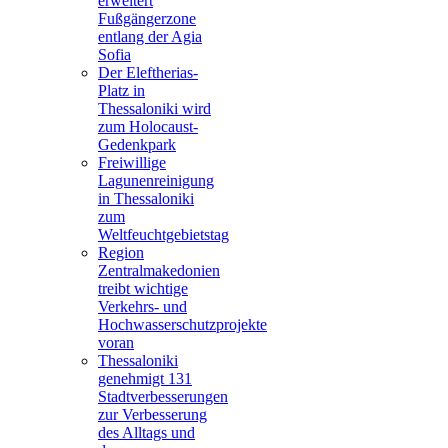
erweitert
Fußgängerzone
entlang der Agia
Sofia
Der Eleftherias-
Platz in
Thessaloniki wird
zum Holocaust-
Gedenkpark
Freiwillige
Lagunenreinigung
in Thessaloniki
zum
Weltfeuchtgebietstag
Region
Zentralmakedonien
treibt wichtige
Verkehrs- und
Hochwasserschutzprojekte
voran
Thessaloniki
genehmigt 131
Stadtverbesserungen
zur Verbesserung
des Alltags und