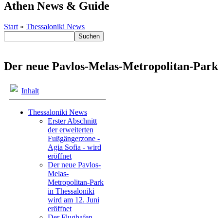
Athen News & Guide
Start
»
Thessaloniki News
Der neue Pavlos-Melas-Metropolitan-Park i
Inhalt
Thessaloniki News
Erster Abschnitt
der erweiterten
Fußgängerzone -
Agia Sofia - wird
eröffnet
Der neue Pavlos-
Melas-
Metropolitan-Park
in Thessaloniki
wird am 12. Juni
eröffnet
Der Flughafen