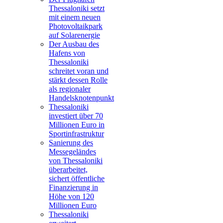
Thessaloniki setzt
mit einem neuen
Photovoltaikpark
auf Solarenergie
Der Ausbau des
Hafens von
Thessaloniki
schreitet voran und
stärkt dessen Rolle
als regionaler
Handelsknotenpunkt
Thessaloniki
investiert über 70
Millionen Euro in
Sportinfrastruktur
Sanierung des
Messegeländes
von Thessaloniki
überarbeitet,
sichert öffentliche
Finanzierung in
Höhe von 120
Millionen Euro
Thessaloniki