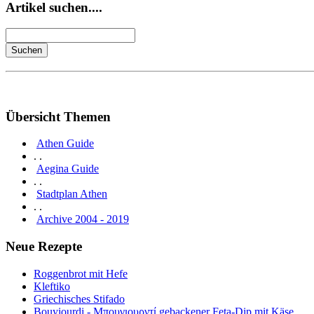
Artikel suchen....
Übersicht Themen
Athen Guide
. .
Aegina Guide
. .
Stadtplan Athen
. .
Archive 2004 - 2019
Neue Rezepte
Roggenbrot mit Hefe
Kleftiko
Griechisches Stifado
Bouyiourdi - Μπουγιουρντί gebackener Feta-Dip mit Käse