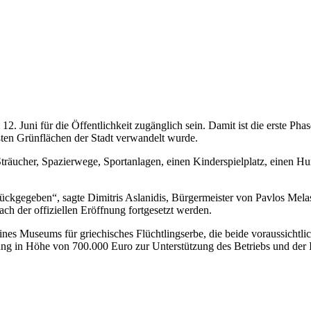
12. Juni für die Öffentlichkeit zugänglich sein. Damit ist die erste Ph
ößten Grünflächen der Stadt verwandelt wurde.
räucher, Spazierwege, Sportanlagen, einen Kinderspielplatz, einen H
gegeben“, sagte Dimitris Aslanidis, Bürgermeister von Pavlos Melas. E
ch der offiziellen Eröffnung fortgesetzt werden.
nes Museums für griechisches Flüchtlingserbe, die beide voraussichtl
ng in Höhe von 700.000 Euro zur Unterstützung des Betriebs und der I