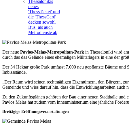
Thessalonikis
neues
'ThessTicket' und
die 'ThessCard'
decken sowohl
Bus- als auch
Metrodienste ab
Der neue
Pavlos-Melas-Metropolitan-Park
in Thessaloniki wird am 
durch das das Gelände eines ehemaligen Militärlagers in eine der gr
Der 34 Hektar große Park umfasst 7.000 neu gepflanzte Bäume und St
Imbissstände.
„Der Raum wird seinen rechtmäßigen Eigentümern, den Bürgern, zurück
Gemeinde und wies darauf hin, dass die Entwicklungsarbeiten auch na
Zu den Zukunftsplänen gehören der Bau einer neuen Stadthalle und ei
Pavlos Melas hat zudem vom Innenministerium eine jährliche Förderu
Dreitägige Eröffnungsveranstaltungen