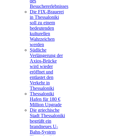
des
Besuchererlebnisses
Die FIX-Brauerei
in Thessaloniki
soll zu einem
bedeutenden
kulturellen
Wahrzeichen
werden
Südliche
Verlängerung der
Axios-Brücke
wird wieder
eröffnet und
entlastet den
Verkehr in
Thessaloniki
Thessaloniki
Hafen für 180 €
Million Upgrade
Die griechische
Stadt Thessaloniki
begrüßt ein
brandneues U-
Bahn-System