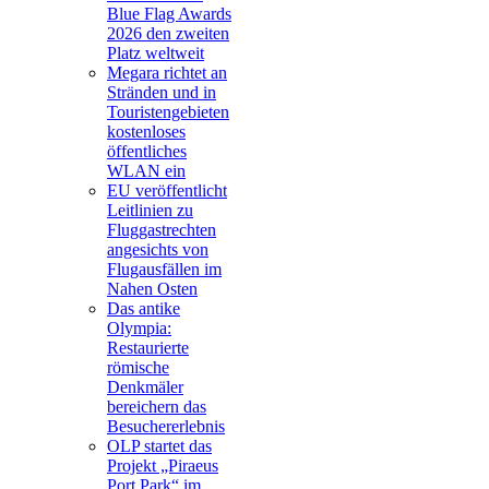
Blue Flag Awards
2026 den zweiten
Platz weltweit
Megara richtet an
Stränden und in
Touristengebieten
kostenloses
öffentliches
WLAN ein
EU veröffentlicht
Leitlinien zu
Fluggastrechten
angesichts von
Flugausfällen im
Nahen Osten
Das antike
Olympia:
Restaurierte
römische
Denkmäler
bereichern das
Besuchererlebnis
OLP startet das
Projekt „Piraeus
Port Park“ im