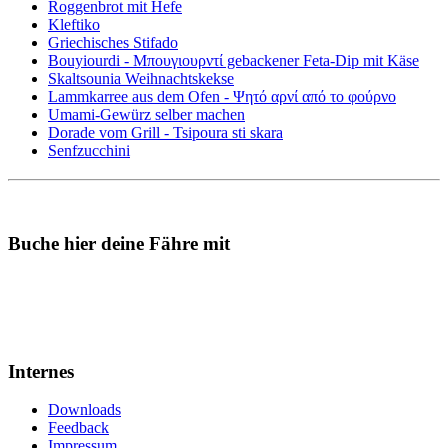
Roggenbrot mit Hefe
Kleftiko
Griechisches Stifado
Bouyiourdi - Μπουγιουρντί gebackener Feta-Dip mit Käse
Skaltsounia Weihnachtskekse
Lammkarree aus dem Ofen - Ψητό αρνί από το φούρνο
Umami-Gewürz selber machen
Dorade vom Grill - Tsipoura sti skara
Senfzucchini
Buche hier deine Fähre mit
Internes
Downloads
Feedback
Impressum