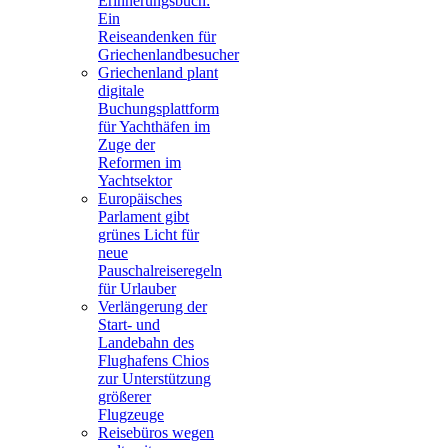
Erinnerungsbuch:
Ein
Reiseandenken für
Griechenlandbesucher
Griechenland plant
digitale
Buchungsplattform
für Yachthäfen im
Zuge der
Reformen im
Yachtsektor
Europäisches
Parlament gibt
grünes Licht für
neue
Pauschalreiseregeln
für Urlauber
Verlängerung der
Start- und
Landebahn des
Flughafens Chios
zur Unterstützung
größerer
Flugzeuge
Reisebüros wegen