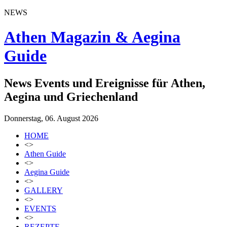
NEWS
Athen Magazin & Aegina
Guide
News Events und Ereignisse für Athen,
Aegina und Griechenland
Donnerstag, 06. August 2026
HOME
<>
Athen Guide
<>
Aegina Guide
<>
GALLERY
<>
EVENTS
<>
REZEPTE