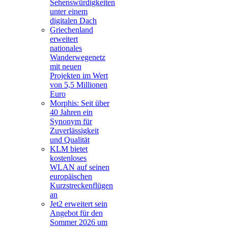
Sehenswürdigkeiten
unter einem
digitalen Dach
Griechenland
erweitert
nationales
Wanderwegenetz
mit neuen
Projekten im Wert
von 5,5 Millionen
Euro
Morphis: Seit über
40 Jahren ein
Synonym für
Zuverlässigkeit
und Qualität
KLM bietet
kostenloses
WLAN auf seinen
europäischen
Kurzstreckenflügen
an
Jet2 erweitert sein
Angebot für den
Sommer 2026 um