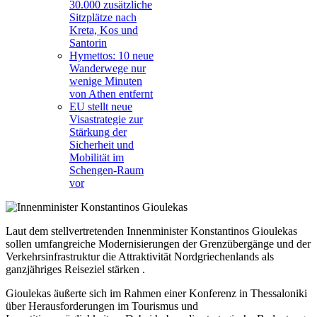
30.000 zusätzliche
Sitzplätze nach
Kreta, Kos und
Santorin
Hymettos: 10 neue
Wanderwege nur
wenige Minuten
von Athen entfernt
EU stellt neue
Visastrategie zur
Stärkung der
Sicherheit und
Mobilität im
Schengen-Raum
vor
Laut dem stellvertretenden Innenminister Konstantinos Gioulekas
sollen umfangreiche Modernisierungen der Grenzübergänge und der
Verkehrsinfrastruktur die Attraktivität Nordgriechenlands als
ganzjähriges Reiseziel stärken .
Gioulekas äußerte sich im Rahmen einer Konferenz in Thessaloniki
über Herausforderungen im Tourismus und