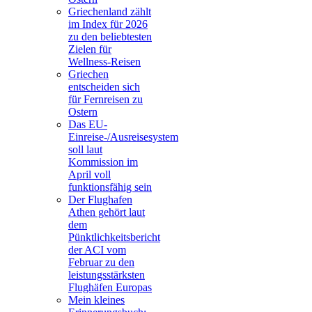
Griechenland zählt
im Index für 2026
zu den beliebtesten
Zielen für
Wellness-Reisen
Griechen
entscheiden sich
für Fernreisen zu
Ostern
Das EU-
Einreise-/Ausreisesystem
soll laut
Kommission im
April voll
funktionsfähig sein
Der Flughafen
Athen gehört laut
dem
Pünktlichkeitsbericht
der ACI vom
Februar zu den
leistungsstärksten
Flughäfen Europas
Mein kleines