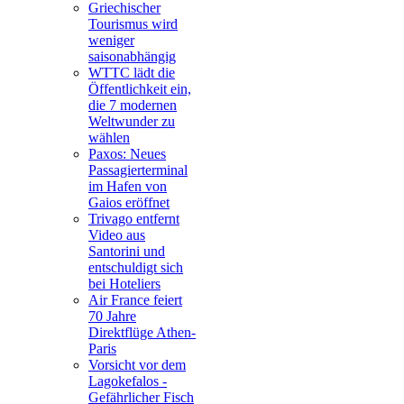
Griechischer
Tourismus wird
weniger
saisonabhängig
WTTC lädt die
Öffentlichkeit ein,
die 7 modernen
Weltwunder zu
wählen
Paxos: Neues
Passagierterminal
im Hafen von
Gaios eröffnet
Trivago entfernt
Video aus
Santorini und
entschuldigt sich
bei Hoteliers
Air France feiert
70 Jahre
Direktflüge Athen-
Paris
Vorsicht vor dem
Lagokefalos -
Gefährlicher Fisch