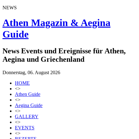
NEWS
Athen Magazin & Aegina
Guide
News Events und Ereignisse für Athen,
Aegina und Griechenland
Donnerstag, 06. August 2026
HOME
<>
Athen Guide
<>
Aegina Guide
<>
GALLERY
<>
EVENTS
<>
REZEPTE