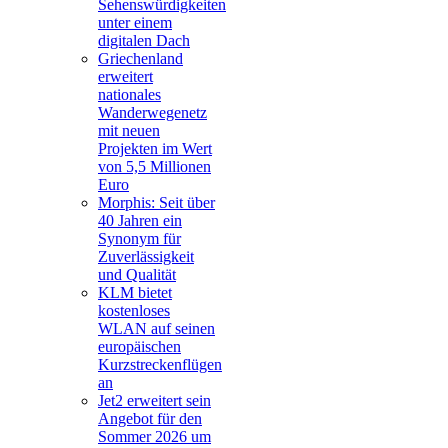
Sehenswürdigkeiten
unter einem
digitalen Dach
Griechenland
erweitert
nationales
Wanderwegenetz
mit neuen
Projekten im Wert
von 5,5 Millionen
Euro
Morphis: Seit über
40 Jahren ein
Synonym für
Zuverlässigkeit
und Qualität
KLM bietet
kostenloses
WLAN auf seinen
europäischen
Kurzstreckenflügen
an
Jet2 erweitert sein
Angebot für den
Sommer 2026 um