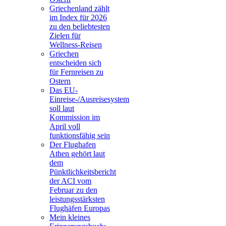
Griechenland zählt
im Index für 2026
zu den beliebtesten
Zielen für
Wellness-Reisen
Griechen
entscheiden sich
für Fernreisen zu
Ostern
Das EU-
Einreise-/Ausreisesystem
soll laut
Kommission im
April voll
funktionsfähig sein
Der Flughafen
Athen gehört laut
dem
Pünktlichkeitsbericht
der ACI vom
Februar zu den
leistungsstärksten
Flughäfen Europas
Mein kleines