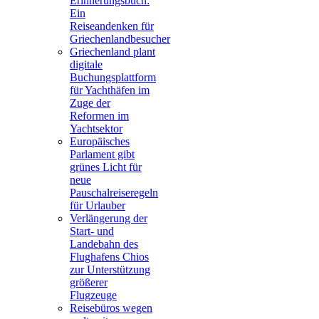
Erinnerungsbuch:
Ein
Reiseandenken für
Griechenlandbesucher
Griechenland plant
digitale
Buchungsplattform
für Yachthäfen im
Zuge der
Reformen im
Yachtsektor
Europäisches
Parlament gibt
grünes Licht für
neue
Pauschalreiseregeln
für Urlauber
Verlängerung der
Start- und
Landebahn des
Flughafens Chios
zur Unterstützung
größerer
Flugzeuge
Reisebüros wegen