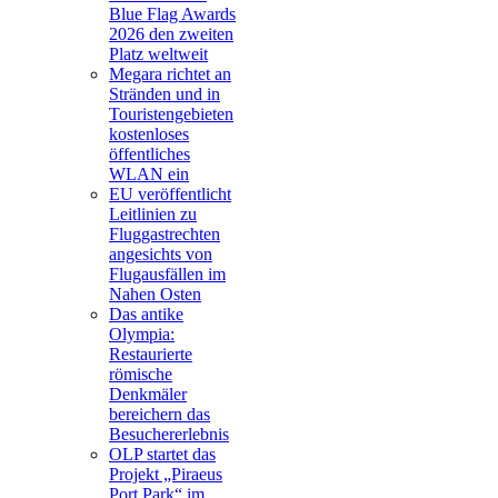
Blue Flag Awards
2026 den zweiten
Platz weltweit
Megara richtet an
Stränden und in
Touristengebieten
kostenloses
öffentliches
WLAN ein
EU veröffentlicht
Leitlinien zu
Fluggastrechten
angesichts von
Flugausfällen im
Nahen Osten
Das antike
Olympia:
Restaurierte
römische
Denkmäler
bereichern das
Besuchererlebnis
OLP startet das
Projekt „Piraeus
Port Park“ im