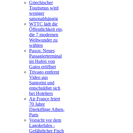
Griechischer
Tourismus wird
weniger
saisonabhängig
WTTC lädt die
Öffentlichkeit ein,
die 7 modernen
Weltwunder zu
wählen
Paxos: Neues
Passagierterminal
im Hafen von
Gaios eröffnet
Trivago entfernt
Video aus
Santorini und
entschuldigt sich
bei Hoteliers
Air France feiert
70 Jahre
Direktflüge Athen-
Paris
Vorsicht vor dem
Lagokefalos -
Gefährlicher Fisch