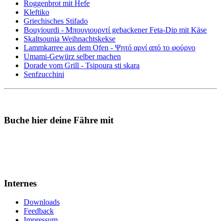
Roggenbrot mit Hefe
Kleftiko
Griechisches Stifado
Bouyiourdi - Μπουγιουρντί gebackener Feta-Dip mit Käse
Skaltsounia Weihnachtskekse
Lammkarree aus dem Ofen - Ψητό αρνί από το φούρνο
Umami-Gewürz selber machen
Dorade vom Grill - Tsipoura sti skara
Senfzucchini
Buche hier deine Fähre mit
Internes
Downloads
Feedback
Impressum