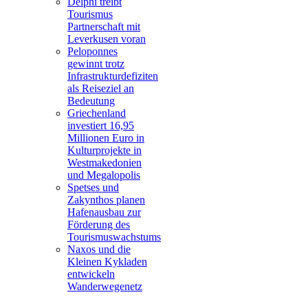
Delphi treibt
Tourismus
Partnerschaft mit
Leverkusen voran
Peloponnes
gewinnt trotz
Infrastrukturdefiziten
als Reiseziel an
Bedeutung
Griechenland
investiert 16,95
Millionen Euro in
Kulturprojekte in
Westmakedonien
und Megalopolis
Spetses und
Zakynthos planen
Hafenausbau zur
Förderung des
Tourismuswachstums
Naxos und die
Kleinen Kykladen
entwickeln
Wanderwegenetz