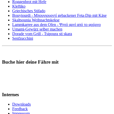
Roggenbrot mit Hefe
Kleftiko
Griechisches Stifado
Bouyiourdi - Μπουγιουρντί gebackener Feta-Dip mit Käse
Skaltsounia Weihnachtskekse
Lammkarree aus dem Ofen - Ψητό αρνί από το φούρνο
Umami-Gewürz selber machen
Dorade vom Grill - Tsipoura sti skara
Senfzucchini
Buche hier deine Fähre mit
Internes
Downloads
Feedback
Impressum