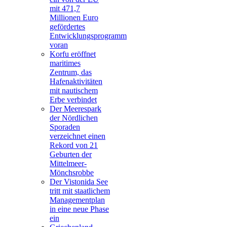
mit 471,7
Millionen Euro
gefördertes
Entwicklungsprogramm
voran
Korfu eröffnet
maritimes
Zentrum, das
Hafenaktivitäten
mit nautischem
Erbe verbindet
Der Meerespark
der Nördlichen
Sporaden
verzeichnet einen
Rekord von 21
Geburten der
Mittelmeer-
Mönchsrobbe
Der Vistonida See
tritt mit staatlichem
Managementplan
in eine neue Phase
ein