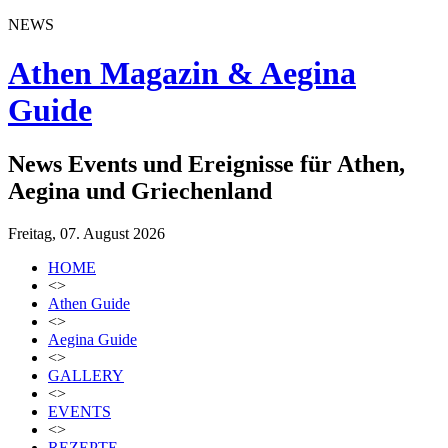
NEWS
Athen Magazin & Aegina
Guide
News Events und Ereignisse für Athen,
Aegina und Griechenland
Freitag, 07. August 2026
HOME
<>
Athen Guide
<>
Aegina Guide
<>
GALLERY
<>
EVENTS
<>
REZEPTE