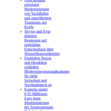
Griechenland
priorisiert
Modernisierung
von Yachthäfen
und ganzjährigen
Tourismus auf
Korfu
Skyros und Evia
drängen
Regierung auf
endgültige
Entscheidung über
Wasserflugzeugbetrieb
Flughäfen Naxos
und Heraklion
schließen
Modernisierungsmaßnahmen
für mehr
Sicherheit und
Nachhaltigkeit ab
Kastoria startet
6,65 Millionen
Euro teure
Modernisierung
der Seepromenade