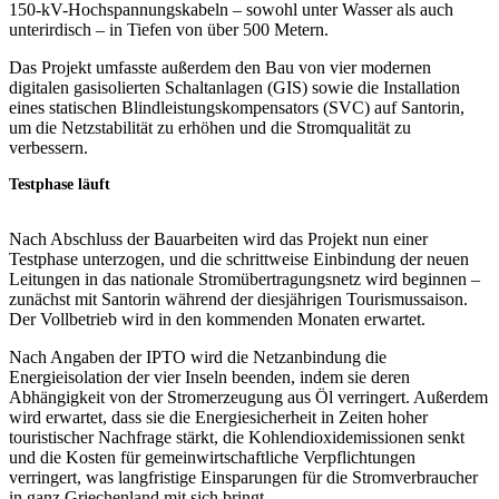
150-kV-Hochspannungskabeln – sowohl unter Wasser als auch
unterirdisch – in Tiefen von über 500 Metern.
Das Projekt umfasste außerdem den Bau von vier modernen
digitalen gasisolierten Schaltanlagen (GIS) sowie die Installation
eines statischen Blindleistungskompensators (SVC) auf Santorin,
um die Netzstabilität zu erhöhen und die Stromqualität zu
verbessern.
Testphase läuft
Nach Abschluss der Bauarbeiten wird das Projekt nun einer
Testphase unterzogen, und die schrittweise Einbindung der neuen
Leitungen in das nationale Stromübertragungsnetz wird beginnen –
zunächst mit Santorin während der diesjährigen Tourismussaison.
Der Vollbetrieb wird in den kommenden Monaten erwartet.
Nach Angaben der IPTO wird die Netzanbindung die
Energieisolation der vier Inseln beenden, indem sie deren
Abhängigkeit von der Stromerzeugung aus Öl verringert. Außerdem
wird erwartet, dass sie die Energiesicherheit in Zeiten hoher
touristischer Nachfrage stärkt, die Kohlendioxidemissionen senkt
und die Kosten für gemeinwirtschaftliche Verpflichtungen
verringert, was langfristige Einsparungen für die Stromverbraucher
in ganz Griechenland mit sich bringt.