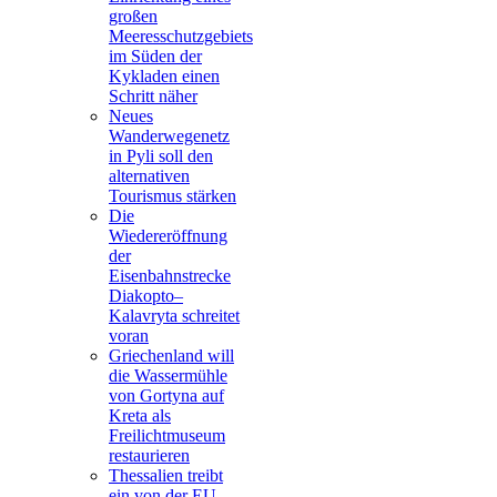
großen
Meeresschutzgebiets
im Süden der
Kykladen einen
Schritt näher
Neues
Wanderwegenetz
in Pyli soll den
alternativen
Tourismus stärken
Die
Wiedereröffnung
der
Eisenbahnstrecke
Diakopto–
Kalavryta schreitet
voran
Griechenland will
die Wassermühle
von Gortyna auf
Kreta als
Freilichtmuseum
restaurieren
Thessalien treibt
ein von der EU