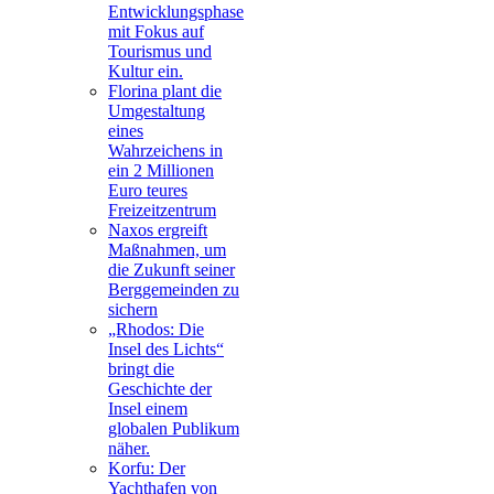
Entwicklungsphase
mit Fokus auf
Tourismus und
Kultur ein.
Florina plant die
Umgestaltung
eines
Wahrzeichens in
ein 2 Millionen
Euro teures
Freizeitzentrum
Naxos ergreift
Maßnahmen, um
die Zukunft seiner
Berggemeinden zu
sichern
„Rhodos: Die
Insel des Lichts“
bringt die
Geschichte der
Insel einem
globalen Publikum
näher.
Korfu: Der
Yachthafen von