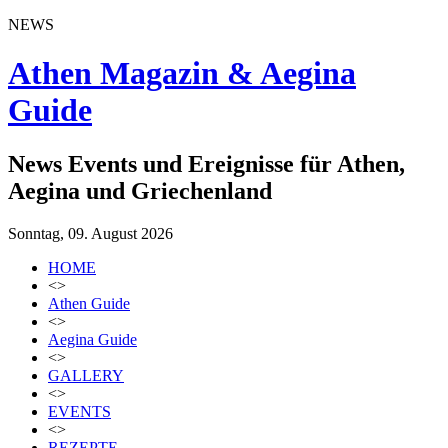
NEWS
Athen Magazin & Aegina
Guide
News Events und Ereignisse für Athen,
Aegina und Griechenland
Sonntag, 09. August 2026
HOME
<>
Athen Guide
<>
Aegina Guide
<>
GALLERY
<>
EVENTS
<>
REZEPTE