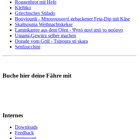
Roggenbrot mit Hefe
Kleftiko
Griechisches Stifado
Bouyiourdi - Μπουγιουρντί gebackener Feta-Dip mit Käse
Skaltsounia Weihnachtskekse
Lammkarree aus dem Ofen - Ψητό αρνί από το φούρνο
Umami-Gewürz selber machen
Dorade vom Grill - Tsipoura sti skara
Senfzucchini
Buche hier deine Fähre mit
Internes
Downloads
Feedback
Impressum