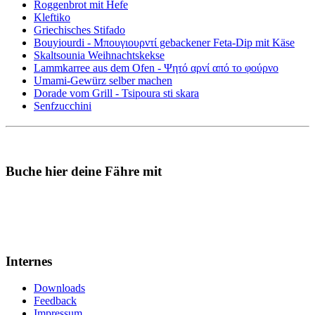
Roggenbrot mit Hefe
Kleftiko
Griechisches Stifado
Bouyiourdi - Μπουγιουρντί gebackener Feta-Dip mit Käse
Skaltsounia Weihnachtskekse
Lammkarree aus dem Ofen - Ψητό αρνί από το φούρνο
Umami-Gewürz selber machen
Dorade vom Grill - Tsipoura sti skara
Senfzucchini
Buche hier deine Fähre mit
Internes
Downloads
Feedback
Impressum