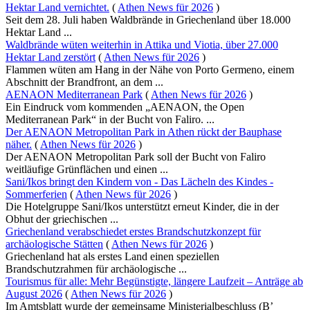
Hektar Land vernichtet.
(
Athen News für 2026
)
Seit dem 28. Juli haben Waldbrände in Griechenland über 18.000
Hektar Land ...
Waldbrände wüten weiterhin in Attika und Viotia, über 27.000
Hektar Land zerstört
(
Athen News für 2026
)
Flammen wüten am Hang in der Nähe von Porto Germeno, einem
Abschnitt der Brandfront, an dem ...
AENAON Mediterranean Park
(
Athen News für 2026
)
Ein Eindruck vom kommenden „AENAON, the Open
Mediterranean Park“ in der Bucht von Faliro. ...
Der AENAON Metropolitan Park in Athen rückt der Bauphase
näher.
(
Athen News für 2026
)
Der AENAON Metropolitan Park soll der Bucht von Faliro
weitläufige Grünflächen und einen ...
Sani/Ikos bringt den Kindern von - Das Lächeln des Kindes -
Sommerferien
(
Athen News für 2026
)
Die Hotelgruppe Sani/Ikos unterstützt erneut Kinder, die in der
Obhut der griechischen ...
Griechenland verabschiedet erstes Brandschutzkonzept für
archäologische Stätten
(
Athen News für 2026
)
Griechenland hat als erstes Land einen speziellen
Brandschutzrahmen für archäologische ...
Tourismus für alle: Mehr Begünstigte, längere Laufzeit – Anträge ab
August 2026
(
Athen News für 2026
)
Im Amtsblatt wurde der gemeinsame Ministerialbeschluss (B’