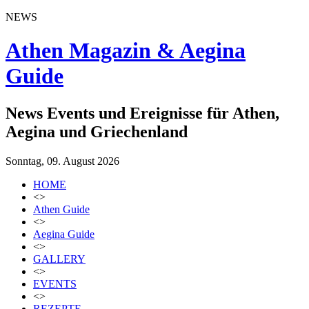
NEWS
Athen Magazin & Aegina
Guide
News Events und Ereignisse für Athen,
Aegina und Griechenland
Sonntag, 09. August 2026
HOME
<>
Athen Guide
<>
Aegina Guide
<>
GALLERY
<>
EVENTS
<>
REZEPTE