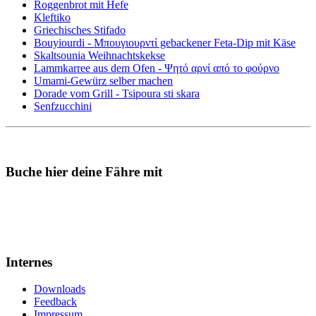
Roggenbrot mit Hefe
Kleftiko
Griechisches Stifado
Bouyiourdi - Μπουγιουρντί gebackener Feta-Dip mit Käse
Skaltsounia Weihnachtskekse
Lammkarree aus dem Ofen - Ψητό αρνί από το φούρνο
Umami-Gewürz selber machen
Dorade vom Grill - Tsipoura sti skara
Senfzucchini
Buche hier deine Fähre mit
Internes
Downloads
Feedback
Impressum