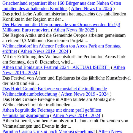
Griechenland repatriiert über 160 Bürger aus dem Nahen Osten
inmitten des anhaltenden Konflikts
(
Athen News für 2026
)
Das griechische Außenministerium hat angesichts des anhaltenden
Konflikts in der Region mit der ...
Der Hafen und die Uferpromenade von Oropos werden für 9,3
Millionen Euro renoviert.
(
Athen News für 2025
)
Die Region Attika und die Gemeinde Oropos arbeiten gemeinsam
an einem 9,3 Millionen Euro teuren Projekt ...
Weihnachtsdorf im Athener Pedion tou Areos Park am Sonntag
eröffnet
(
Athen News 2019 - 2024
)
Mit der Eröffnung des Weihnachtsdorfs im Pedion tou Areos Park
am Sonntag, den 8. Dezember, wird ...
Athen und Epidaurus Festival 2024 - AKTUALISIERT -
(
Athen
News 2019 - 2024
)
Das Festival von Athen und Epidaurus ist das jährliche Kunstfestival
der Stadt und ein ...
Das Hotel Grande Bretagne veranstaltet die traditionelle
Weihnachtsbaumbeleuchtung
(
Athen News 2019 - 2024
)
Das Hotel Grande Bretagne in Athen läutete am Montag die
Weihnachtszeit mit der traditionellen ...
Athen begrüßt die Feiertage mit einem prall gefüllten
Veranstaltungsprogramm
(
Athen News 2019 - 2024
)
Athen ist bereit, von heute an bis zum 1. Januar mit Dutzenden von
Veranstaltungen und Events in der ...
Parnitha Casino Umzug nach Marousi genehmigt
(
Athen News