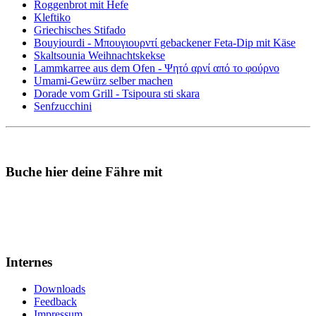
Roggenbrot mit Hefe
Kleftiko
Griechisches Stifado
Bouyiourdi - Μπουγιουρντί gebackener Feta-Dip mit Käse
Skaltsounia Weihnachtskekse
Lammkarree aus dem Ofen - Ψητό αρνί από το φούρνο
Umami-Gewürz selber machen
Dorade vom Grill - Tsipoura sti skara
Senfzucchini
Buche hier deine Fähre mit
Internes
Downloads
Feedback
Impressum