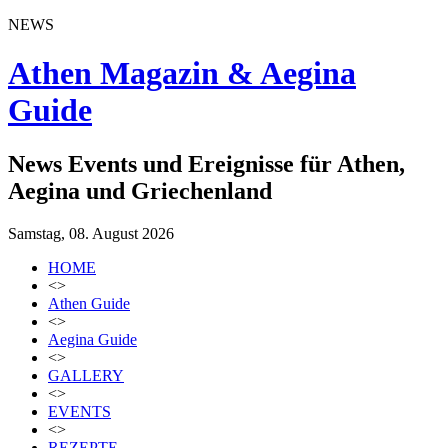
NEWS
Athen Magazin & Aegina
Guide
News Events und Ereignisse für Athen,
Aegina und Griechenland
Samstag, 08. August 2026
HOME
<>
Athen Guide
<>
Aegina Guide
<>
GALLERY
<>
EVENTS
<>
REZEPTE