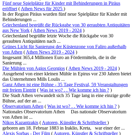
Fünf neue Spielplätze für Kinder mit Behinderungen in Piräus
eröffnet
(
Athen News für 2025
)
In der Region Piräus wurden fünf neue Spielplätze für Kinder mit
Behinderungen ...
Griechenland begrüßt die Rückgabe von 30 geraubten Antiquitäten
aus New York
(
Athen News 2019 - 2024
)
Griechenland begrüßte letzte Woche die Rückgabe von 30
geraubten Antiquitäten nach ...
Grünes Licht für Sanierung der Küstenzone von Faliro außerhalb
von Athen
(
Athen News 2019 - 2024
)
Insgesamt 365,4 Millionen Euro an Fördermitteln, die in die
Sanierung ...
Die Mühlen von Agios Georgios
(
Athen News 2019 - 2024
)
Ausgehend von einer kleinen Mühle in Epirus vor 230 Jahren bietet
das Unternehmen Mills Loulis ...
Ganz Athen ist eine Bühne - 35 Tage Festival, 59 Veranstaltungen
mit freiem Eintritt
(
Was ist wo? . . Wie komme ich hin ?
)
Die Stadt Athen verwandelt sich 35 Tage lang in eine einzige große
Bühne, auf der an ...
Observatorium Athen
(
Was ist wo? . . Wie komme ich hin ?
)
Nationales Observatorium Athen Das nationale Observatorium
von Athen ist ...
Nikos Kazantzakis
(
Autoren, Künstler & Schriftsteller
)
geboren am 18. Februar 1883 in Iraklio, Kreta, war einer der ...
Alexis Sorbas - Der Film
(
Autoren, Künstler & Schriftsteller
)