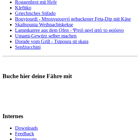
Roggenbrot mit Hefe
Kleftiko
Griechisches Stifado
Bouyiourdi - Μπουγιουρντί gebackener Feta-Dip mit Käse
Skaltsounia Weihnachtskekse
Lammkarree aus dem Ofen - Ψητό αρνί από το φούρνο
Umami-Gewürz selber machen
Dorade vom Grill - Tsipoura sti skara
Senfzucchini
Buche hier deine Fähre mit
Internes
Downloads
Feedback
Impressum