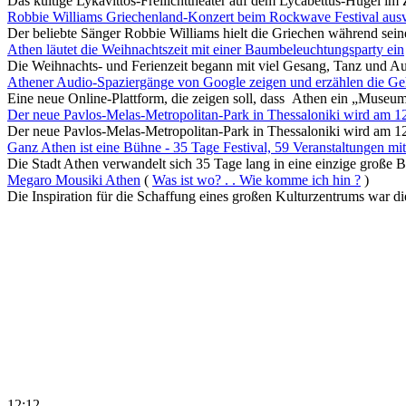
Das kultige Lykavittos-Freilichttheater auf dem Lycabettus-Hügel im 
Robbie Williams Griechenland-Konzert beim Rockwave Festival ausv
Der beliebte Sänger Robbie Williams hielt die Griechen während seine
Athen läutet die Weihnachtszeit mit einer Baumbeleuchtungsparty ein
Die Weihnachts- und Ferienzeit begann mit viel Gesang, Tanz und Au
Athener Audio-Spaziergänge von Google zeigen und erzählen die Ge
Eine neue Online-Plattform, die zeigen soll, dass Athen ein „Museum i
Der neue Pavlos-Melas-Metropolitan-Park in Thessaloniki wird am 12.
Der neue Pavlos-Melas-Metropolitan-Park in Thessaloniki wird am 12. 
Ganz Athen ist eine Bühne - 35 Tage Festival, 59 Veranstaltungen mit 
Die Stadt Athen verwandelt sich 35 Tage lang in eine einzige große Bü
Megaro Mousiki Athen
(
Was ist wo? . . Wie komme ich hin ?
)
Die Inspiration für die Schaffung eines großen Kulturzentrums war die
12:12