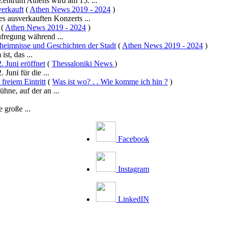
Zentrum Athens wird am 15. ...
erkauft
(
Athen News 2019 - 2024
)
s ausverkauften Konzerts ...
(
Athen News 2019 - 2024
)
fregung während ...
heimnisse und Geschichten der Stadt
(
Athen News 2019 - 2024
)
st, das ...
 Juni eröffnet
(
Thessaloniki News
)
Juni für die ...
freiem Eintritt
(
Was ist wo? . . Wie komme ich hin ?
)
hne, auf der an ...
 große ...
Facebook
Instagram
LinkedIN