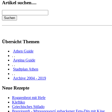
Artikel suchen....
Übersicht Themen
Athen Guide
. .
Aegina Guide
. .
Stadtplan Athen
. .
Archive 2004 - 2019
Neue Rezepte
Roggenbrot mit Hefe
Kleftiko
Griechisches Stifado
Bouyiourdi - Μπουγιουρντί gebackener Feta-Dip mit Käse