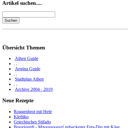
Artikel suchen....
Übersicht Themen
Athen Guide
. .
Aegina Guide
. .
Stadtplan Athen
. .
Archive 2004 - 2019
Neue Rezepte
Roggenbrot mit Hefe
Kleftiko
Griechisches Stifado
Bouyiourdi - Μπουγιουρντί gebackener Feta-Dip mit Käse