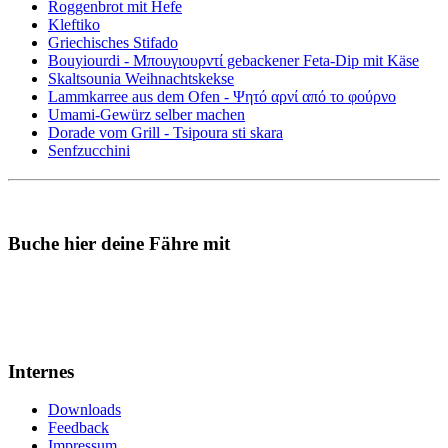
Roggenbrot mit Hefe
Kleftiko
Griechisches Stifado
Bouyiourdi - Μπουγιουρντί gebackener Feta-Dip mit Käse
Skaltsounia Weihnachtskekse
Lammkarree aus dem Ofen - Ψητό αρνί από το φούρνο
Umami-Gewürz selber machen
Dorade vom Grill - Tsipoura sti skara
Senfzucchini
Buche hier deine Fähre mit
Internes
Downloads
Feedback
Impressum