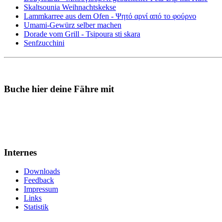
Skaltsounia Weihnachtskekse
Lammkarree aus dem Ofen - Ψητό αρνί από το φούρνο
Umami-Gewürz selber machen
Dorade vom Grill - Tsipoura sti skara
Senfzucchini
Buche hier deine Fähre mit
Internes
Downloads
Feedback
Impressum
Links
Statistik