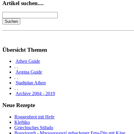
Artikel suchen....
Übersicht Themen
Athen Guide
. .
Aegina Guide
. .
Stadtplan Athen
. .
Archive 2004 - 2019
Neue Rezepte
Roggenbrot mit Hefe
Kleftiko
Griechisches Stifado
Bouyiourdi - Μπουγιουρντί gebackener Feta-Dip mit Käse