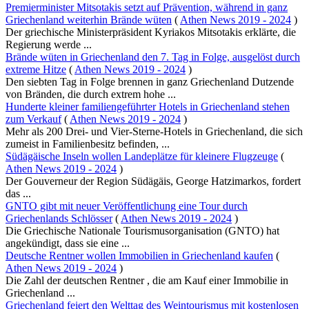
Premierminister Mitsotakis setzt auf Prävention, während in ganz
Griechenland weiterhin Brände wüten
(
Athen News 2019 - 2024
)
Der griechische Ministerpräsident Kyriakos Mitsotakis erklärte, die
Regierung werde ...
Brände wüten in Griechenland den 7. Tag in Folge, ausgelöst durch
extreme Hitze
(
Athen News 2019 - 2024
)
Den siebten Tag in Folge brennen in ganz Griechenland Dutzende
von Bränden, die durch extrem hohe ...
Hunderte kleiner familiengeführter Hotels in Griechenland stehen
zum Verkauf
(
Athen News 2019 - 2024
)
Mehr als 200 Drei- und Vier-Sterne-Hotels in Griechenland, die sich
zumeist in Familienbesitz befinden, ...
Südägäische Inseln wollen Landeplätze für kleinere Flugzeuge
(
Athen News 2019 - 2024
)
Der Gouverneur der Region Südägäis, George Hatzimarkos, fordert
das ...
GNTO gibt mit neuer Veröffentlichung eine Tour durch
Griechenlands Schlösser
(
Athen News 2019 - 2024
)
Die Griechische Nationale Tourismusorganisation (GNTO) hat
angekündigt, dass sie eine ...
Deutsche Rentner wollen Immobilien in Griechenland kaufen
(
Athen News 2019 - 2024
)
Die Zahl der deutschen Rentner , die am Kauf einer Immobilie in
Griechenland ...
Griechenland feiert den Welttag des Weintourismus mit kostenlosen