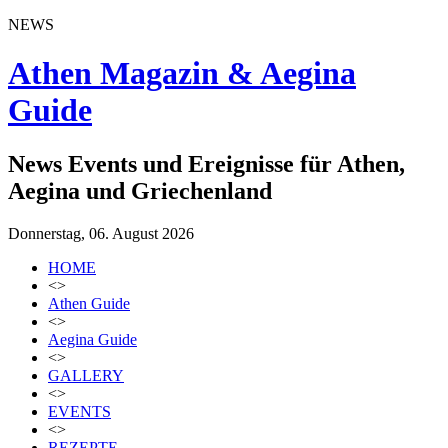
NEWS
Athen Magazin & Aegina
Guide
News Events und Ereignisse für Athen,
Aegina und Griechenland
Donnerstag, 06. August 2026
HOME
<>
Athen Guide
<>
Aegina Guide
<>
GALLERY
<>
EVENTS
<>
REZEPTE