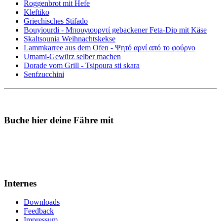
Roggenbrot mit Hefe
Kleftiko
Griechisches Stifado
Bouyiourdi - Μπουγιουρντί gebackener Feta-Dip mit Käse
Skaltsounia Weihnachtskekse
Lammkarree aus dem Ofen - Ψητό αρνί από το φούρνο
Umami-Gewürz selber machen
Dorade vom Grill - Tsipoura sti skara
Senfzucchini
Buche hier deine Fähre mit
Internes
Downloads
Feedback
Impressum