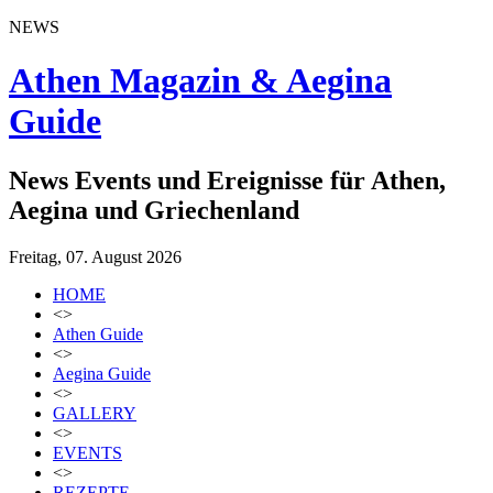
NEWS
Athen Magazin & Aegina
Guide
News Events und Ereignisse für Athen,
Aegina und Griechenland
Freitag, 07. August 2026
HOME
<>
Athen Guide
<>
Aegina Guide
<>
GALLERY
<>
EVENTS
<>
REZEPTE