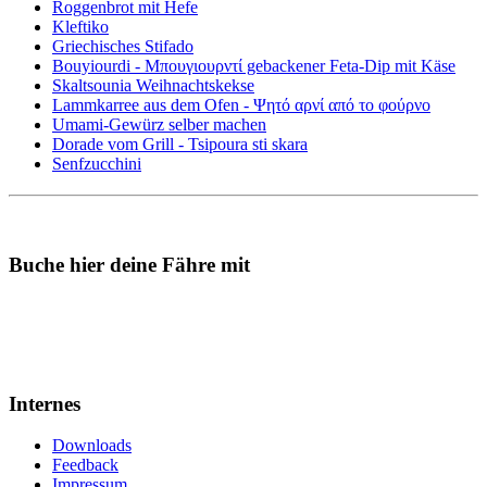
Roggenbrot mit Hefe
Kleftiko
Griechisches Stifado
Bouyiourdi - Μπουγιουρντί gebackener Feta-Dip mit Käse
Skaltsounia Weihnachtskekse
Lammkarree aus dem Ofen - Ψητό αρνί από το φούρνο
Umami-Gewürz selber machen
Dorade vom Grill - Tsipoura sti skara
Senfzucchini
Buche hier deine Fähre mit
Internes
Downloads
Feedback
Impressum