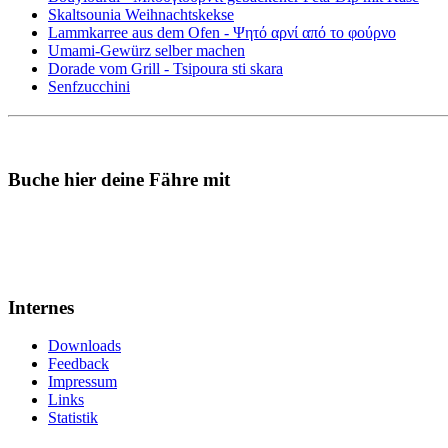
Skaltsounia Weihnachtskekse
Lammkarree aus dem Ofen - Ψητό αρνί από το φούρνο
Umami-Gewürz selber machen
Dorade vom Grill - Tsipoura sti skara
Senfzucchini
Buche hier deine Fähre mit
Internes
Downloads
Feedback
Impressum
Links
Statistik