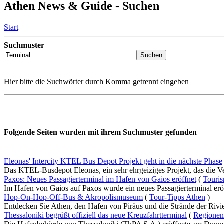
Athen News & Guide - Suchen
Start
Suchmuster
Hier bitte die Suchwörter durch Komma getrennt eingeben
Folgende Seiten wurden mit ihrem Suchmuster gefunden
Eleonas' Intercity KTEL Bus Depot Projekt geht in die nächste Phase
Das KTEL-Busdepot Eleonas, ein sehr ehrgeiziges Projekt, das die Ve
Paxos: Neues Passagierterminal im Hafen von Gaios eröffnet
(
Touri
Im Hafen von Gaios auf Paxos wurde ein neues Passagierterminal eröffn
Hop-On-Hop-Off-Bus & Akropolismuseum
(
Tour-Tipps Athen
)
Entdecken Sie Athen, den Hafen von Piräus und die Strände der Rivie
Thessaloniki begrüßt offiziell das neue Kreuzfahrtterminal
(
Regionen 