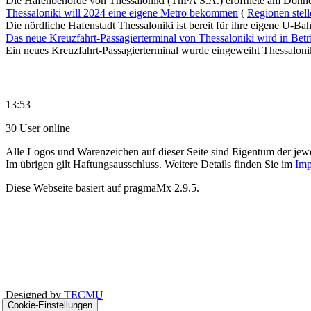
Die Hafenbehörde von Thessaloniki (ThPA S.A.) eröffnete am Donnerst
Thessaloniki will 2024 eine eigene Metro bekommen
(
Regionen stell
Die nördliche Hafenstadt Thessaloniki ist bereit für ihre eigene U-Bah
Das neue Kreuzfahrt-Passagierterminal von Thessaloniki wird in Be
Ein neues Kreuzfahrt-Passagierterminal wurde eingeweiht Thessalonik
13:53
30 User online
Alle Logos und Warenzeichen auf dieser Seite sind Eigentum der jewe
Im übrigen gilt Haftungsausschluss. Weitere Details finden Sie im
Imp
Diese Webseite basiert auf pragmaMx 2.9.5.
Designed by
TECMU
Cookie-Einstellungen