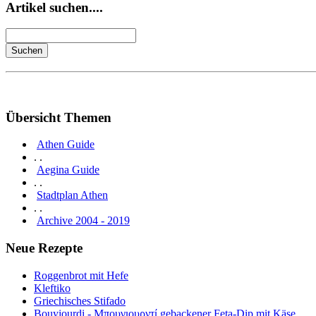
Artikel suchen....
Übersicht Themen
Athen Guide
. .
Aegina Guide
. .
Stadtplan Athen
. .
Archive 2004 - 2019
Neue Rezepte
Roggenbrot mit Hefe
Kleftiko
Griechisches Stifado
Bouyiourdi - Μπουγιουρντί gebackener Feta-Dip mit Käse