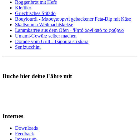
Roggenbrot mit Hefe
Kleftiko
Griechisches Stifado
Bouyiourdi - Μπουγιουρντί gebackener Feta-Dip mit Käse
Skaltsounia Weihnachtskekse
Lammkarree aus dem Ofen - Ψητό αρνί από το φούρνο
Umami-Gewürz selber machen
Dorade vom Grill - Tsipoura sti skara
Senfzucchini
Buche hier deine Fähre mit
Internes
Downloads
Feedback
Impressum