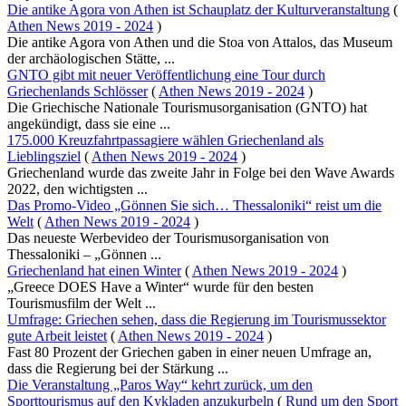
Die antike Agora von Athen ist Schauplatz der Kulturveranstaltung
(
Athen News 2019 - 2024
)
Die antike Agora von Athen und die Stoa von Attalos, das Museum
der archäologischen Stätte, ...
GNTO gibt mit neuer Veröffentlichung eine Tour durch
Griechenlands Schlösser
(
Athen News 2019 - 2024
)
Die Griechische Nationale Tourismusorganisation (GNTO) hat
angekündigt, dass sie eine ...
175.000 Kreuzfahrtpassagiere wählen Griechenland als
Lieblingsziel
(
Athen News 2019 - 2024
)
Griechenland wurde das zweite Jahr in Folge bei den Wave Awards
2022, den wichtigsten ...
Das Promo-Video „Gönnen Sie sich… Thessaloniki“ reist um die
Welt
(
Athen News 2019 - 2024
)
Das neueste Werbevideo der Tourismusorganisation von
Thessaloniki – „Gönnen ...
Griechenland hat einen Winter
(
Athen News 2019 - 2024
)
„Greece DOES Have a Winter“ wurde für den besten
Tourismusfilm der Welt ...
Umfrage: Griechen sehen, dass die Regierung im Tourismussektor
gute Arbeit leistet
(
Athen News 2019 - 2024
)
Fast 80 Prozent der Griechen gaben in einer neuen Umfrage an,
dass die Regierung bei der Stärkung ...
Die Veranstaltung „Paros Way“ kehrt zurück, um den
Sporttourismus auf den Kykladen anzukurbeln
(
Rund um den Sport