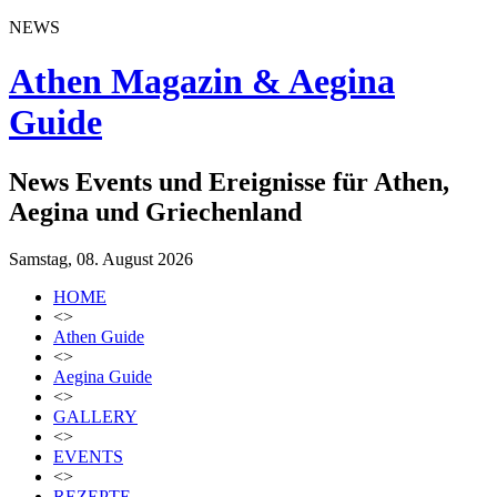
NEWS
Athen Magazin & Aegina
Guide
News Events und Ereignisse für Athen,
Aegina und Griechenland
Samstag, 08. August 2026
HOME
<>
Athen Guide
<>
Aegina Guide
<>
GALLERY
<>
EVENTS
<>
REZEPTE