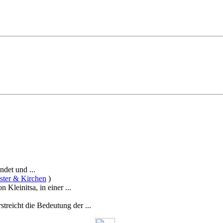
det und ...
ster & Kirchen
)
 Kleinitsa, in einer ...
reicht die Bedeutung der ...