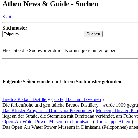
Athen News & Guide - Suchen
Start
Suchmuster
Hier bitte die Suchwörter durch Komma getrennt eingeben
Folgende Seiten wurden mit ihrem Suchmuster gefunden
Brettos Plaka - Distillery
(
Cafe, Bar und Tavernen
)
Die farbenfrohe und gemütliche Brettos Distillery wurde 1909 gegrün
Das Kloster Amyalon - Dimitsana Peleponnes
(
Museen, Theater, Klö
liegt an der Straße, die Stemnitsa mit Dimitsana verbindet, am Fuße von
Open-Air Water Power Museum in Dimitsana
(
Tour-Tipps Athen
)
Das Open-Air Water Power Museum in Dimitsana (Peloponnes) unterst