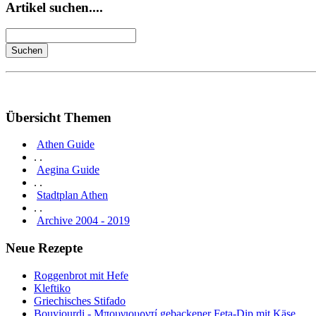
Artikel suchen....
Übersicht Themen
Athen Guide
. .
Aegina Guide
. .
Stadtplan Athen
. .
Archive 2004 - 2019
Neue Rezepte
Roggenbrot mit Hefe
Kleftiko
Griechisches Stifado
Bouyiourdi - Μπουγιουρντί gebackener Feta-Dip mit Käse