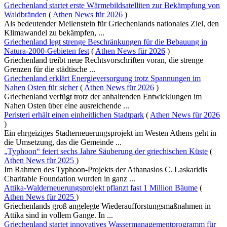
Griechenland startet erste Wärmebildsatelliten zur Bekämpfung von
Waldbränden
(
Athen News für 2026
)
Als bedeutender Meilenstein für Griechenlands nationales Ziel, den
Klimawandel zu bekämpfen, ...
Griechenland legt strenge Beschränkungen für die Bebauung in
Natura-2000-Gebieten fest
(
Athen News für 2026
)
Griechenland treibt neue Rechtsvorschriften voran, die strenge
Grenzen für die städtische ...
Griechenland erklärt Energieversorgung trotz Spannungen im
Nahen Osten für sicher
(
Athen News für 2026
)
Griechenland verfügt trotz der anhaltenden Entwicklungen im
Nahen Osten über eine ausreichende ...
Peristeri erhält einen einheitlichen Stadtpark
(
Athen News für 2026
)
Ein ehrgeiziges Stadterneuerungsprojekt im Westen Athens geht in
die Umsetzung, das die Gemeinde ...
„Typhoon“ feiert sechs Jahre Säuberung der griechischen Küste
(
Athen News für 2025
)
Im Rahmen des Typhoon-Projekts der Athanasios C. Laskaridis
Charitable Foundation wurden in ganz ...
Attika-Walderneuerungsprojekt pflanzt fast 1 Million Bäume
(
Athen News für 2025
)
Griechenlands groß angelegte Wiederaufforstungsmaßnahmen in
Attika sind in vollem Gange. In ...
Griechenland startet innovatives Wassermanagementprogramm für