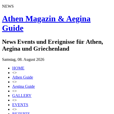
NEWS
Athen Magazin & Aegina
Guide
News Events und Ereignisse für Athen,
Aegina und Griechenland
Samstag, 08. August 2026
HOME
<>
Athen Guide
<>
Aegina Guide
<>
GALLERY
<>
EVENTS
<>
REZEPTE