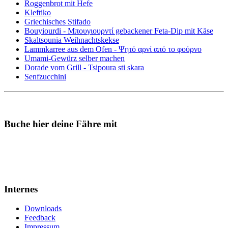
Roggenbrot mit Hefe
Kleftiko
Griechisches Stifado
Bouyiourdi - Μπουγιουρντί gebackener Feta-Dip mit Käse
Skaltsounia Weihnachtskekse
Lammkarree aus dem Ofen - Ψητό αρνί από το φούρνο
Umami-Gewürz selber machen
Dorade vom Grill - Tsipoura sti skara
Senfzucchini
Buche hier deine Fähre mit
Internes
Downloads
Feedback
Impressum