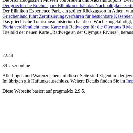
Die Archäologischen Museen von Abdera und Alexandroupolis, zwei d
Der griechische Erlebnispark Ellinikon erhält das Nachhaltigkeitszerti
Der Ellinikon Experience Park, ein grüner Rückzugsort in Athen, wurd
Griechenland führt Zertifizierungsverfahren für besuchbare Käsereien
Das griechische Tourismusministerium hat diese Woche angekündigt, d
Pieria veröffentlicht neue Karte mit Radwegen für die Olympus Rivie
Titelbild der neuen Karte „Radwege an der Olympus-Riviera“, herau
22:44
89 User online
Alle Logos und Warenzeichen auf dieser Seite sind Eigentum der jewe
Im übrigen gilt Haftungsausschluss. Weitere Details finden Sie im
Imp
Diese Webseite basiert auf pragmaMx 2.9.5.