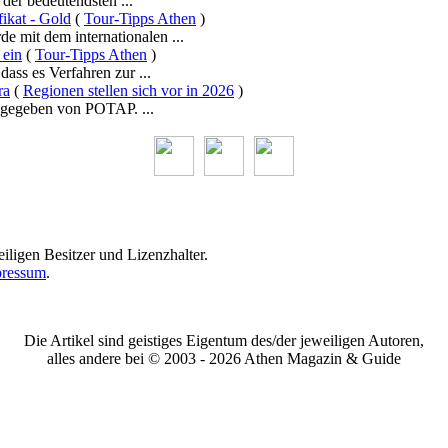
er bedeutendsten ...
fikat - Gold
(
Tour-Tipps Athen
)
e mit dem internationalen ...
 ein
(
Tour-Tipps Athen
)
ass es Verfahren zur ...
ra
(
Regionen stellen sich vor in 2026
)
sgegeben von POTAP. ...
iligen Besitzer und Lizenzhalter.
ressum
.
Die Artikel sind geistiges Eigentum des/der jeweiligen Autoren,
alles andere bei © 2003 -
2026 Athen Magazin & Guide