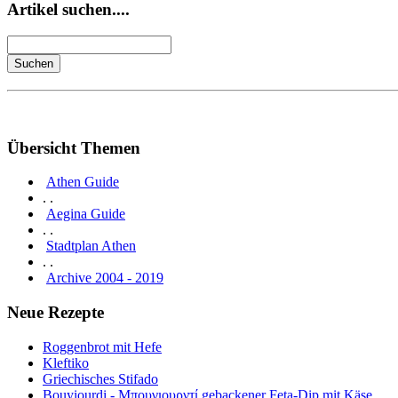
Artikel suchen....
Übersicht Themen
Athen Guide
. .
Aegina Guide
. .
Stadtplan Athen
. .
Archive 2004 - 2019
Neue Rezepte
Roggenbrot mit Hefe
Kleftiko
Griechisches Stifado
Bouyiourdi - Μπουγιουρντί gebackener Feta-Dip mit Käse