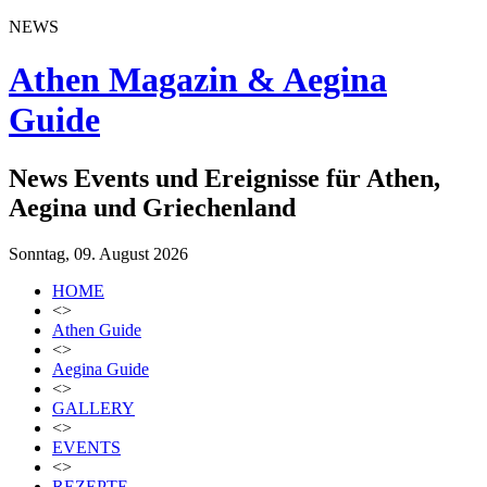
NEWS
Athen Magazin & Aegina
Guide
News Events und Ereignisse für Athen,
Aegina und Griechenland
Sonntag, 09. August 2026
HOME
<>
Athen Guide
<>
Aegina Guide
<>
GALLERY
<>
EVENTS
<>
REZEPTE