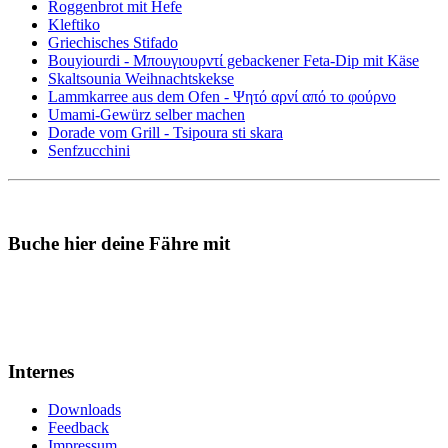
Roggenbrot mit Hefe
Kleftiko
Griechisches Stifado
Bouyiourdi - Μπουγιουρντί gebackener Feta-Dip mit Käse
Skaltsounia Weihnachtskekse
Lammkarree aus dem Ofen - Ψητό αρνί από το φούρνο
Umami-Gewürz selber machen
Dorade vom Grill - Tsipoura sti skara
Senfzucchini
Buche hier deine Fähre mit
Internes
Downloads
Feedback
Impressum