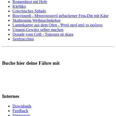
Roggenbrot mit Hefe
Kleftiko
Griechisches Stifado
Bouyiourdi - Μπουγιουρντί gebackener Feta-Dip mit Käse
Skaltsounia Weihnachtskekse
Lammkarree aus dem Ofen - Ψητό αρνί από το φούρνο
Umami-Gewürz selber machen
Dorade vom Grill - Tsipoura sti skara
Senfzucchini
Buche hier deine Fähre mit
Internes
Downloads
Feedback
Impressum