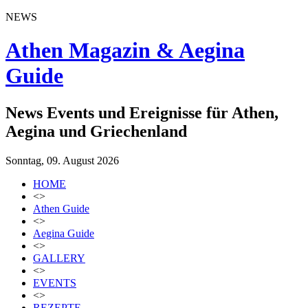
NEWS
Athen Magazin & Aegina
Guide
News Events und Ereignisse für Athen,
Aegina und Griechenland
Sonntag, 09. August 2026
HOME
<>
Athen Guide
<>
Aegina Guide
<>
GALLERY
<>
EVENTS
<>
REZEPTE