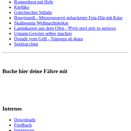
Roggenbrot mit Hefe
Kleftiko
Griechisches Stifado
Bouyiourdi - Μπουγιουρντί gebackener Feta-Dip mit Käse
Skaltsounia Weihnachtskekse
Lammkarree aus dem Ofen - Ψητό αρνί από το φούρνο
Umami-Gewürz selber machen
Dorade vom Grill - Tsipoura sti skara
Senfzucchini
Buche hier deine Fähre mit
Internes
Downloads
Feedback
Impressum