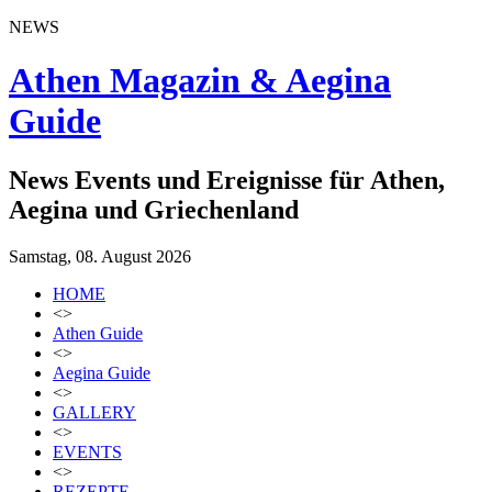
NEWS
Athen Magazin & Aegina
Guide
News Events und Ereignisse für Athen,
Aegina und Griechenland
Samstag, 08. August 2026
HOME
<>
Athen Guide
<>
Aegina Guide
<>
GALLERY
<>
EVENTS
<>
REZEPTE