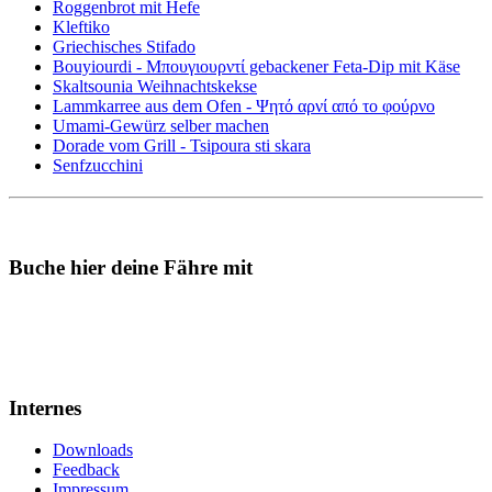
Roggenbrot mit Hefe
Kleftiko
Griechisches Stifado
Bouyiourdi - Μπουγιουρντί gebackener Feta-Dip mit Käse
Skaltsounia Weihnachtskekse
Lammkarree aus dem Ofen - Ψητό αρνί από το φούρνο
Umami-Gewürz selber machen
Dorade vom Grill - Tsipoura sti skara
Senfzucchini
Buche hier deine Fähre mit
Internes
Downloads
Feedback
Impressum