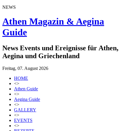
NEWS
Athen Magazin & Aegina
Guide
News Events und Ereignisse für Athen,
Aegina und Griechenland
Freitag, 07. August 2026
HOME
<>
Athen Guide
<>
Aegina Guide
<>
GALLERY
<>
EVENTS
<>
REZEPTE