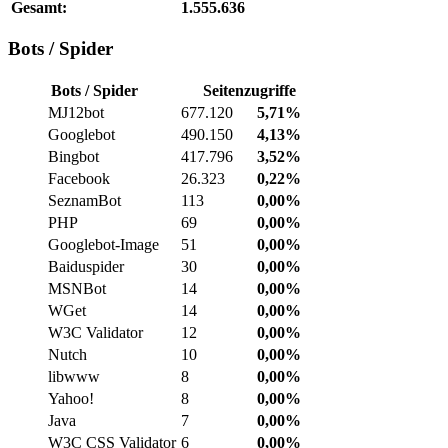
Gesamt:
1.555.636
Bots / Spider
Bots / Spider
Seitenzugriffe
MJ12bot
677.120
5,71%
Googlebot
490.150
4,13%
Bingbot
417.796
3,52%
Facebook
26.323
0,22%
SeznamBot
113
0,00%
PHP
69
0,00%
Googlebot-Image
51
0,00%
Baiduspider
30
0,00%
MSNBot
14
0,00%
WGet
14
0,00%
W3C Validator
12
0,00%
Nutch
10
0,00%
libwww
8
0,00%
Yahoo!
8
0,00%
Java
7
0,00%
W3C CSS Validator
6
0,00%