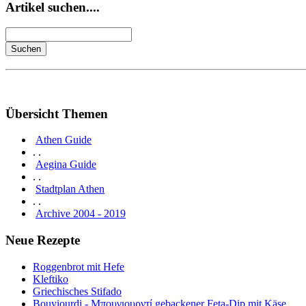
Artikel suchen....
Übersicht Themen
Athen Guide
. .
Aegina Guide
. .
Stadtplan Athen
. .
Archive 2004 - 2019
Neue Rezepte
Roggenbrot mit Hefe
Kleftiko
Griechisches Stifado
Bouyiourdi - Μπουγιουρντί gebackener Feta-Dip mit Käse