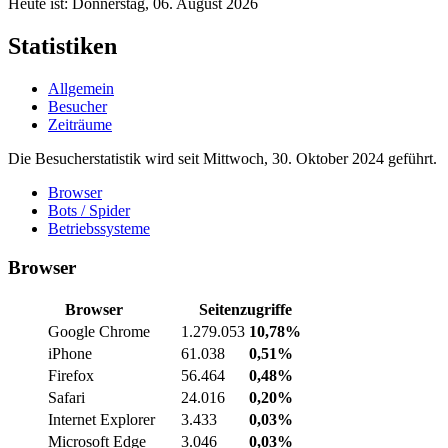
Heute ist: Donnerstag, 06. August 2026
Statistiken
Allgemein
Besucher
Zeiträume
Die Besucherstatistik wird seit Mittwoch, 30. Oktober 2024 geführt.
Browser
Bots / Spider
Betriebssysteme
Browser
Browser
Seitenzugriffe
Google Chrome
1.279.053
10,78%
iPhone
61.038
0,51%
Firefox
56.464
0,48%
Safari
24.016
0,20%
Internet Explorer
3.433
0,03%
Microsoft Edge
3.046
0,03%