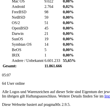
Mac OS
9.022
0,08%
Android
2.764
0,02%
FreeBSD
98
0,00%
NetBSD
59
0,00%
OS/2
51
0,00%
OpenBSD
45
0,00%
Darwin
21
0,00%
SunOS
19
0,00%
Symbian OS
14
0,00%
BeOS
5
0,00%
IRIX
1
0,00%
Andere / Unbekannt
6.601.233
55,65%
Gesamt:
11.861.666
05:07
64 User online
Alle Logos und Warenzeichen auf dieser Seite sind Eigentum der jewe
Im übrigen gilt Haftungsausschluss. Weitere Details finden Sie im
Imp
Diese Webseite basiert auf pragmaMx 2.9.5.