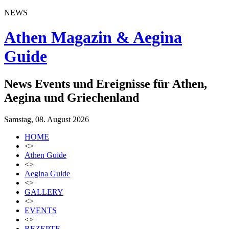
NEWS
Athen Magazin & Aegina
Guide
News Events und Ereignisse für Athen,
Aegina und Griechenland
Samstag, 08. August 2026
HOME
<>
Athen Guide
<>
Aegina Guide
<>
GALLERY
<>
EVENTS
<>
REZEPTE