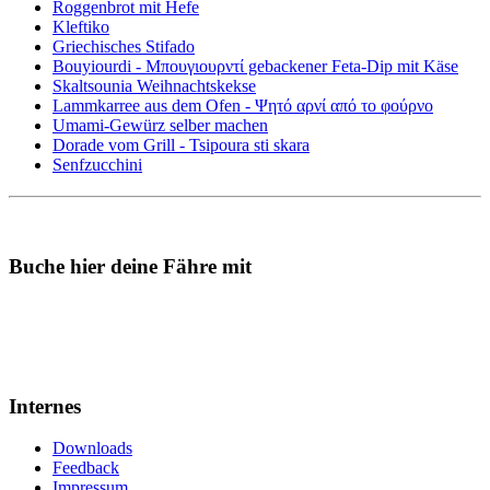
Roggenbrot mit Hefe
Kleftiko
Griechisches Stifado
Bouyiourdi - Μπουγιουρντί gebackener Feta-Dip mit Käse
Skaltsounia Weihnachtskekse
Lammkarree aus dem Ofen - Ψητό αρνί από το φούρνο
Umami-Gewürz selber machen
Dorade vom Grill - Tsipoura sti skara
Senfzucchini
Buche hier deine Fähre mit
Internes
Downloads
Feedback
Impressum