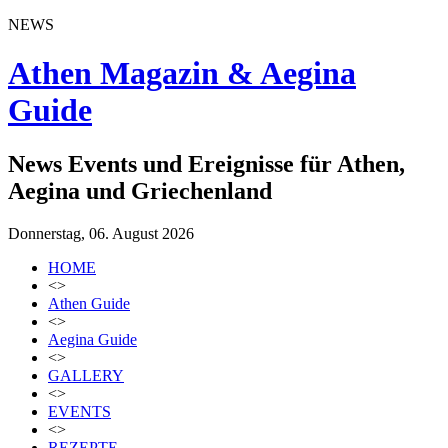
NEWS
Athen Magazin & Aegina
Guide
News Events und Ereignisse für Athen,
Aegina und Griechenland
Donnerstag, 06. August 2026
HOME
<>
Athen Guide
<>
Aegina Guide
<>
GALLERY
<>
EVENTS
<>
REZEPTE