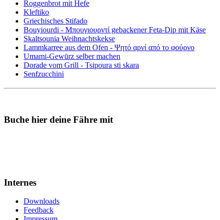
Roggenbrot mit Hefe
Kleftiko
Griechisches Stifado
Bouyiourdi - Μπουγιουρντί gebackener Feta-Dip mit Käse
Skaltsounia Weihnachtskekse
Lammkarree aus dem Ofen - Ψητό αρνί από το φούρνο
Umami-Gewürz selber machen
Dorade vom Grill - Tsipoura sti skara
Senfzucchini
Buche hier deine Fähre mit
Internes
Downloads
Feedback
Impressum