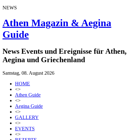
NEWS
Athen Magazin & Aegina
Guide
News Events und Ereignisse für Athen,
Aegina und Griechenland
Samstag, 08. August 2026
HOME
<>
Athen Guide
<>
Aegina Guide
<>
GALLERY
<>
EVENTS
<>
REZEPTE