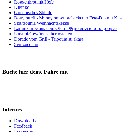
Roggenbrot mit Hefe
Kleftiko
Griechisches Stifado
Bouyiourdi - Μπουγιουρντί gebackener Feta-Dip mit Käse
Skaltsounia Weihnachtskekse
Lammkarree aus dem Ofen - Ψητό αρνί από το φούρνο
Umami-Gewürz selber machen
Dorade vom Grill - Tsipoura sti skara
Senfzucchini
Buche hier deine Fähre mit
Internes
Downloads
Feedback
Impressum