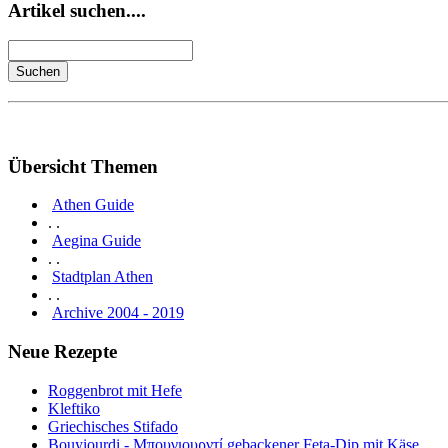
Artikel suchen....
Übersicht Themen
Athen Guide
. .
Aegina Guide
. .
Stadtplan Athen
. .
Archive 2004 - 2019
Neue Rezepte
Roggenbrot mit Hefe
Kleftiko
Griechisches Stifado
Bouyiourdi - Μπουγιουρντί gebackener Feta-Dip mit Käse