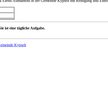
 Elenis Asimantoni in der Gemeinde Kypseli mit Reinigung und Eine
ie ist eine tägliche Aufgabe.