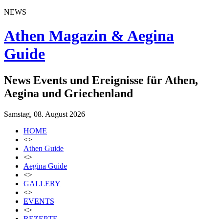
NEWS
Athen Magazin & Aegina
Guide
News Events und Ereignisse für Athen,
Aegina und Griechenland
Samstag, 08. August 2026
HOME
<>
Athen Guide
<>
Aegina Guide
<>
GALLERY
<>
EVENTS
<>
REZEPTE