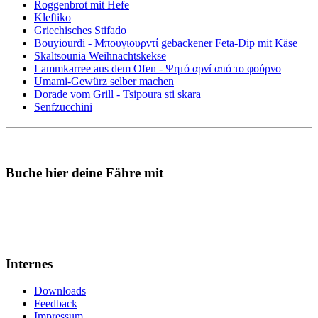
Roggenbrot mit Hefe
Kleftiko
Griechisches Stifado
Bouyiourdi - Μπουγιουρντί gebackener Feta-Dip mit Käse
Skaltsounia Weihnachtskekse
Lammkarree aus dem Ofen - Ψητό αρνί από το φούρνο
Umami-Gewürz selber machen
Dorade vom Grill - Tsipoura sti skara
Senfzucchini
Buche hier deine Fähre mit
Internes
Downloads
Feedback
Impressum