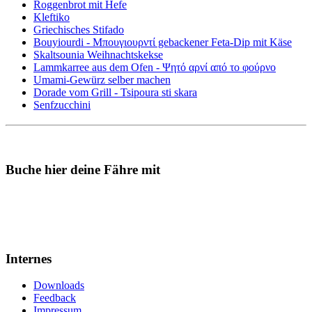
Roggenbrot mit Hefe
Kleftiko
Griechisches Stifado
Bouyiourdi - Μπουγιουρντί gebackener Feta-Dip mit Käse
Skaltsounia Weihnachtskekse
Lammkarree aus dem Ofen - Ψητό αρνί από το φούρνο
Umami-Gewürz selber machen
Dorade vom Grill - Tsipoura sti skara
Senfzucchini
Buche hier deine Fähre mit
Internes
Downloads
Feedback
Impressum