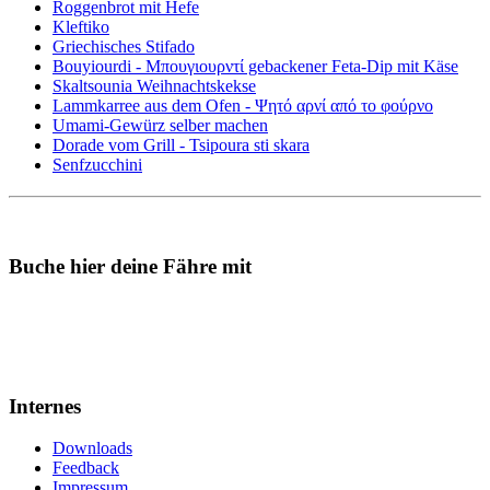
Roggenbrot mit Hefe
Kleftiko
Griechisches Stifado
Bouyiourdi - Μπουγιουρντί gebackener Feta-Dip mit Käse
Skaltsounia Weihnachtskekse
Lammkarree aus dem Ofen - Ψητό αρνί από το φούρνο
Umami-Gewürz selber machen
Dorade vom Grill - Tsipoura sti skara
Senfzucchini
Buche hier deine Fähre mit
Internes
Downloads
Feedback
Impressum