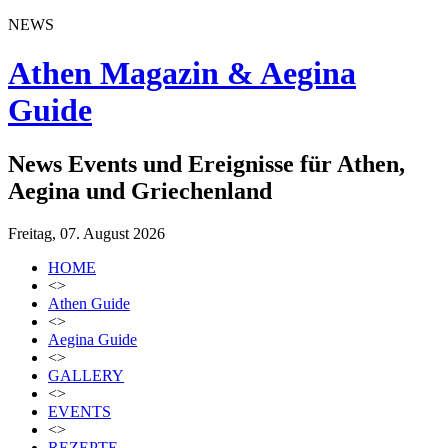
NEWS
Athen Magazin & Aegina
Guide
News Events und Ereignisse für Athen,
Aegina und Griechenland
Freitag, 07. August 2026
HOME
<>
Athen Guide
<>
Aegina Guide
<>
GALLERY
<>
EVENTS
<>
REZEPTE