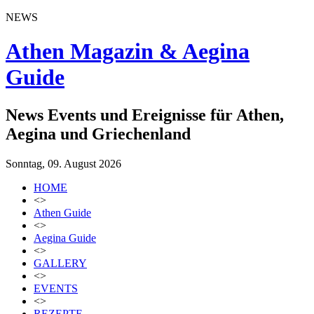
NEWS
Athen Magazin & Aegina
Guide
News Events und Ereignisse für Athen,
Aegina und Griechenland
Sonntag, 09. August 2026
HOME
<>
Athen Guide
<>
Aegina Guide
<>
GALLERY
<>
EVENTS
<>
REZEPTE