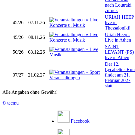
nach Loutraki
zurück
URIAH HEEP
45/26
07.11.26
live in
Thessaloniki!
Uriah Heep -
45/26
08.11.26
Live in Athen
SAINT
50/26
08.12.26
LEVANT (PS)
live in Athen
Der 12.
Lycabettus Run
07/27
21.02.27
findet am 21.
Februar 2027
statt
Alle Angaben ohne Gewähr!
© tecmu
Facebook