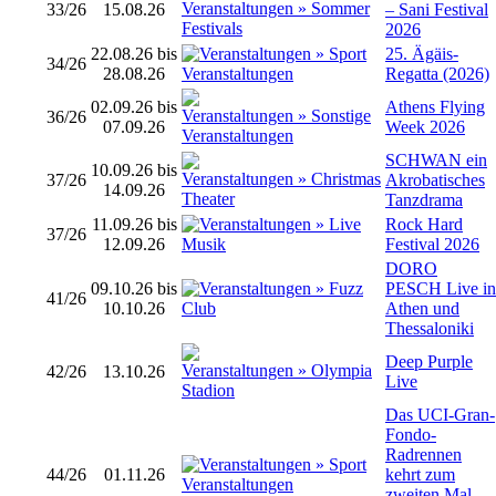
33/26
15.08.26
– Sani Festival
2026
22.08.26 bis
25. Ägäis-
34/26
28.08.26
Regatta (2026)
02.09.26 bis
Athens Flying
36/26
07.09.26
Week 2026
SCHWAN ein
10.09.26 bis
37/26
Akrobatisches
14.09.26
Tanzdrama
11.09.26 bis
Rock Hard
37/26
12.09.26
Festival 2026
DORO
09.10.26 bis
PESCH Live in
41/26
10.10.26
Athen und
Thessaloniki
Deep Purple
42/26
13.10.26
Live
Das UCI-Gran-
Fondo-
Radrennen
44/26
01.11.26
kehrt zum
zweiten Mal