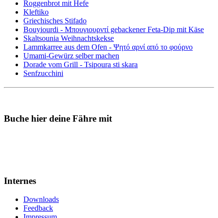
Roggenbrot mit Hefe
Kleftiko
Griechisches Stifado
Bouyiourdi - Μπουγιουρντί gebackener Feta-Dip mit Käse
Skaltsounia Weihnachtskekse
Lammkarree aus dem Ofen - Ψητό αρνί από το φούρνο
Umami-Gewürz selber machen
Dorade vom Grill - Tsipoura sti skara
Senfzucchini
Buche hier deine Fähre mit
Internes
Downloads
Feedback
Impressum