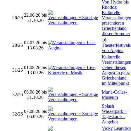
Von Hydra bis
Rhodos:
Kulturelle
22.06.26 bis
26/26
Veranstaltunge
31.10.26
präsentieren
Griechenland
diesen Sommer
16.
07.07.26 bis
28/26
Theaterfestivals
13.08.26
von Äegina
Kulturelle
Veranstaltunge
01.08.26 bis
stehen diesen
31/26
13.09.26
August in ganz
Griechenland
im Mittelpunkt
06.08.26 bis
Maria-Callas-
32/26
31.10.26
Museum
Splash
07.08.26 bis
Wasserpark –
32/26
06.09.26
Tageskarte –
Angebot
Vicky Leandro