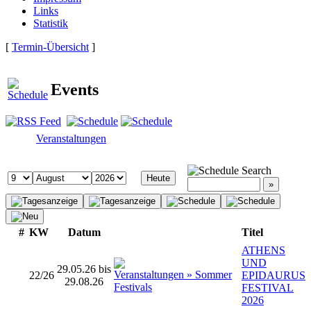
Links
Statistik
[
Termin-Übersicht
]
Events
Veranstaltungen
Search
#
KW
Datum
Titel
ATHENS
UND
29.05.26 bis
22/26
EPIDAURUS
29.08.26
FESTIVAL
2026