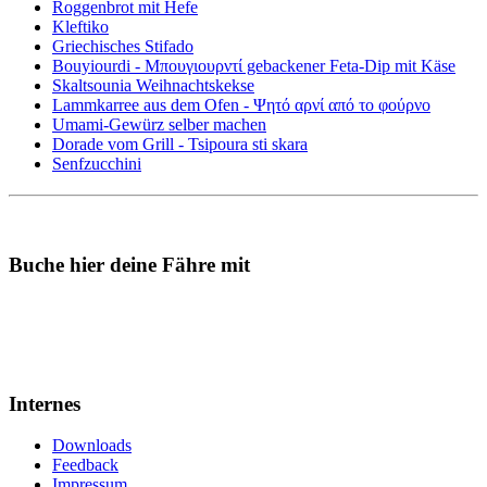
Roggenbrot mit Hefe
Kleftiko
Griechisches Stifado
Bouyiourdi - Μπουγιουρντί gebackener Feta-Dip mit Käse
Skaltsounia Weihnachtskekse
Lammkarree aus dem Ofen - Ψητό αρνί από το φούρνο
Umami-Gewürz selber machen
Dorade vom Grill - Tsipoura sti skara
Senfzucchini
Buche hier deine Fähre mit
Internes
Downloads
Feedback
Impressum