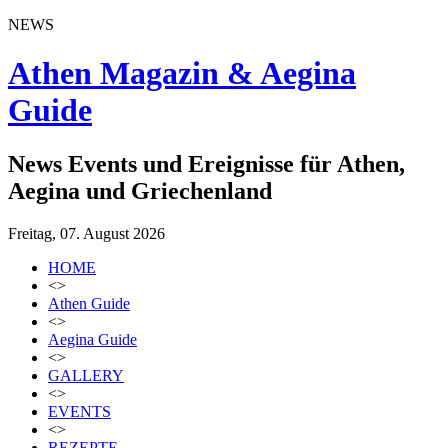
NEWS
Athen Magazin & Aegina
Guide
News Events und Ereignisse für Athen,
Aegina und Griechenland
Freitag, 07. August 2026
HOME
<>
Athen Guide
<>
Aegina Guide
<>
GALLERY
<>
EVENTS
<>
REZEPTE