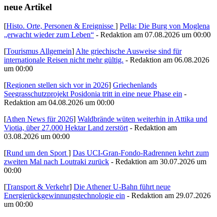
neue Artikel
[
Histo. Orte, Personen & Ereignisse
]
Pella: Die Burg von Moglena
„erwacht wieder zum Leben“
- Redaktion am 07.08.2026 um 00:00
[
Tourismus Allgemein
]
Alte griechische Ausweise sind für
internationale Reisen nicht mehr gültig.
- Redaktion am 06.08.2026
um 00:00
[
Regionen stellen sich vor in 2026
]
Griechenlands
Seegrasschutzprojekt Posidonia tritt in eine neue Phase ein
-
Redaktion am 04.08.2026 um 00:00
[
Athen News für 2026
]
Waldbrände wüten weiterhin in Attika und
Viotia, über 27.000 Hektar Land zerstört
- Redaktion am
03.08.2026 um 00:00
[
Rund um den Sport
]
Das UCI-Gran-Fondo-Radrennen kehrt zum
zweiten Mal nach Loutraki zurück
- Redaktion am 30.07.2026 um
00:00
[
Transport & Verkehr
]
Die Athener U-Bahn führt neue
Energierückgewinnungstechnologie ein
- Redaktion am 29.07.2026
um 00:00